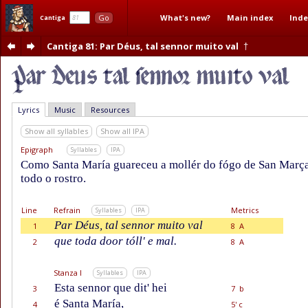
What's new?
Main index
Inde
Go
Cantiga
Cantiga 81
: Par Déus, tal sennor muito val
†
Lyrics
Music
Resources
Show all syllables
Show all IPA
Epigraph
Syllables
IPA
Como Santa María guareceu a mollér do fógo de San Marçal
todo o rostro.
Line
Refrain
Metrics
Syllables
IPA
Par Déus, tal sennor muito val
1
8 A
que toda door tóll' e mal.
2
8 A
Stanza I
Syllables
IPA
Esta sennor que dit' hei
3
7 b
é Santa María,
4
5' c