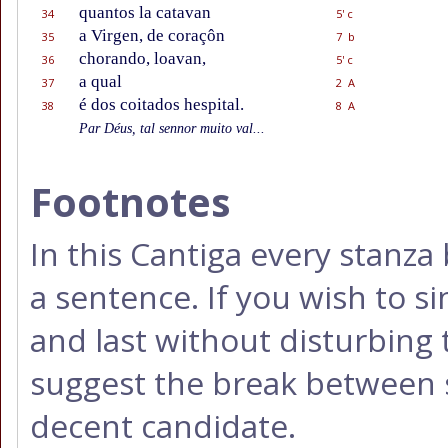
quantos la catavan
34
5' c
a Virgen, de coraçôn
35
7 b
chorando, loavan,
36
5' c
a qual
37
2 A
é dos coitados hespital.
38
8 A
Par Déus, tal sennor muito val...
Footnotes
In this Cantiga every stanza 
a sentence. If you wish to si
and last without disturbing 
suggest the break between st
decent candidate.