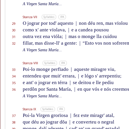
A Virgen Santa María...
Stanza VII
Syllables
IPA
O jograr por tod' aquesto
|
non déu ren, mas vïolou
29
como x' ante vïolava,
|
e a candea pousou
30
outra vez ena vïóla;
|
mas o monge lla cuidou
31
fillar, mas disse-ll' a gente:
|
“Esto vos non sofrere
32
A Virgen Santa María...
Stanza VIII
Syllables
IPA
Poi-lo monge perfïado
|
aqueste miragre viu,
33
entendeu que muit' errara,
|
e lógo s' arrepentiu;
34
e ant' o jograr en térra
|
se deitou e lle pediu
35
perdôn por Santa María,
|
en que vós e nós creemos
36
A Virgen Santa María...
Stanza IX
Syllables
IPA
Poi-la Virgen grorïosa
|
fez este miragr' atal,
37
que déu ao jograr dõa
|
e converteu o negral
38
monge, dalí adeante
|
cad' an' un grand' estadal
39