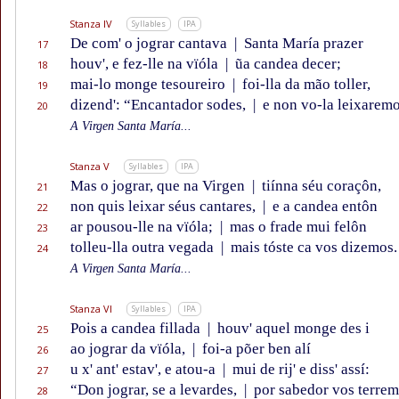
Stanza IV
Syllables
IPA
De com' o jograr cantava
|
Santa María prazer
17
houv', e fez-lle na vïóla
|
ũa candea decer;
18
mai-lo monge tesoureiro
|
foi-lla da mão toller,
19
dizend': “Encantador sodes,
|
e non vo-la leixaremo
20
A Virgen Santa María...
Stanza V
Syllables
IPA
Mas o jograr, que na Virgen
|
tiínna séu coraçôn,
21
non quis leixar séus cantares,
|
e a candea entôn
22
ar pousou-lle na vïóla;
|
mas o frade mui felôn
23
tolleu-lla outra vegada
|
mais tóste ca vos dizemos.
24
A Virgen Santa María...
Stanza VI
Syllables
IPA
Pois a candea fillada
|
houv' aquel monge des i
25
ao jograr da vïóla,
|
foi-a põer ben alí
26
u x' ant' estav', e atou-a
|
mui de rij' e diss' assí:
27
“Don jograr, se a levardes,
|
por sabedor vos terrem
28