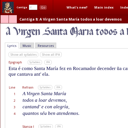
What's new?
Main index
Inde
Go
Cantiga
Cantiga 8
: A Virgen Santa María todos a loar devemos
Lyrics
Music
Resources
Show all syllables
Show all IPA
Epigraph
Syllables
IPA
Esta é como Santa María fez en Rocamador decender ũa can
que cantava ant' ela.
Line
Refrain
Syllables
IPA
A Virgen Santa María
1
todos a loar devemos,
2
cantand' e con alegría,
3
quantos séu ben atendemos.
4
Stanza I
Syllables
IPA