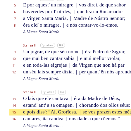
E por aquest' un miragre
|
vos direi, de que sabor
5
haveredes poi-l' oírdes,
|
que fez en Rocamador
6
a Virgen Santa María,
|
Madre de Nóstro Sennor;
7
óra oíd' o miragre,
|
e nós contar-vo-lo-emos.
8
A Virgen Santa María...
Stanza II
Syllables
IPA
Un jograr, de que séu nome
|
éra Pedro de Sigrar,
9
que mui ben cantar sabía
|
e mui mellor vïolar,
10
e en toda-las eigrejas
|
da Virgen que non há par
11
un séu lais sempre dizía,
|
per quant' ên nós aprend
12
A Virgen Santa María...
Stanza III
Syllables
IPA
O lais que ele cantava
|
éra da Madre de Déus,
13
estand' ant' a sa omagen,
|
chorando dos ollos séus;
14
e pois diss': “Ai, Grorïosa,
|
se vos prazen estes mé
15
cantares, ũa candea
|
nos dade a que cẽemos.”
16
A Virgen Santa María...