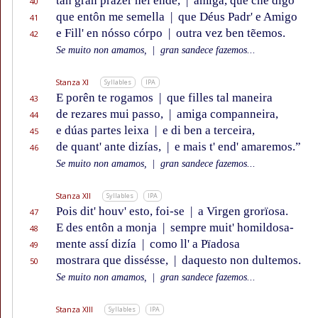
tan gran prazer hei ende,
|
amiga, que che digo
40
que entôn me semella
|
que Déus Padr' e Amigo
41
e Fill' en nósso córpo
|
outra vez ben tẽemos.
42
Se muito non amamos,
|
gran sandece fazemos...
Stanza XI
Syllables
IPA
E porên te rogamos
|
que filles tal maneira
43
de rezares mui passo,
|
amiga companneira,
44
e dúas partes leixa
|
e di ben a terceira,
45
de quant' ante dizías,
|
e mais t' end' amaremos.”
46
Se muito non amamos,
|
gran sandece fazemos...
Stanza XII
Syllables
IPA
Pois dit' houv' esto, foi-se
|
a Virgen grorïosa.
47
E des entôn a monja
|
sempre muit' homildosa-
48
mente assí dizía
|
como ll' a Pïadosa
49
mostrara que dissésse,
|
daquesto non dultemos.
50
Se muito non amamos,
|
gran sandece fazemos...
Stanza XIII
Syllables
IPA