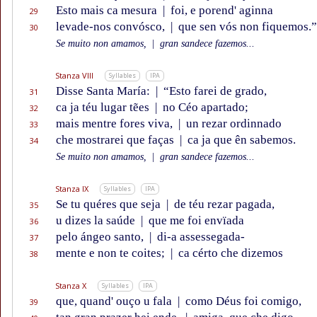
Esto mais ca mesura
|
foi, e porend' aginna
29
levade-nos convósco,
|
que sen vós non fiquemos.”
30
Se muito non amamos,
|
gran sandece fazemos...
Stanza VIII
Syllables
IPA
Disse Santa María:
|
“Esto farei de grado,
31
ca ja téu lugar tẽes
|
no Céo apartado;
32
mais mentre fores viva,
|
un rezar ordinnado
33
che mostrarei que faças
|
ca ja que ên sabemos.
34
Se muito non amamos,
|
gran sandece fazemos...
Stanza IX
Syllables
IPA
Se tu quéres que seja
|
de téu rezar pagada,
35
u dizes la saúde
|
que me foi envïada
36
pelo ángeo santo,
|
di-a assessegada-
37
mente e non te coites;
|
ca cérto che dizemos
38
Stanza X
Syllables
IPA
que, quand' ouço u fala
|
como Déus foi comigo,
39