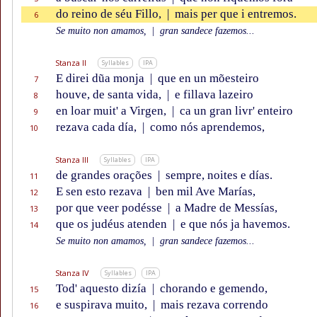
do reino de séu Fillo,
|
mais per que i entremos.
6
Se muito non amamos,
|
gran sandece fazemos...
Stanza II
Syllables
IPA
E direi dũa monja
|
que en un mõesteiro
7
houve, de santa vida,
|
e fillava lazeiro
8
en loar muit' a Virgen,
|
ca un gran livr' enteiro
9
rezava cada día,
|
como nós aprendemos,
10
Stanza III
Syllables
IPA
de grandes orações
|
sempre, noites e días.
11
E sen esto rezava
|
ben mil Ave Marías,
12
por que veer podésse
|
a Madre de Messías,
13
que os judéus atenden
|
e que nós ja havemos.
14
Se muito non amamos,
|
gran sandece fazemos...
Stanza IV
Syllables
IPA
Tod' aquesto dizía
|
chorando e gemendo,
15
e suspirava muito,
|
mais rezava correndo
16