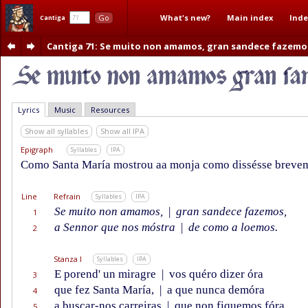
What's new?
Main index
Inde
Go
Cantiga
Cantiga 71
: Se muito non amamos, gran sandece fazemo
Lyrics
Music
Resources
Show all syllables
Show all IPA
Epigraph
Syllables
IPA
Como Santa María mostrou aa monja como dissésse breve
Line
Refrain
Syllables
IPA
Se muito non amamos,
|
gran sandece fazemos,
1
a Sennor que nos móstra
|
de como a loemos.
2
Stanza I
Syllables
IPA
E porend' un miragre
|
vos quéro dizer óra
3
que fez Santa María,
|
a que nunca demóra
4
a buscar-nos carreiras
|
que non fiquemos fóra
5