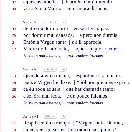
aquestas orações.
|
E porên, com' aprendo,
17
viu a Santa María,
|
com' agora diremos,
18
Stanza V
Syllables
IPA
dentro no dormidoiro
|
en séu leit' u jazía
19
por dormir mui cansada,
|
e pero non durmía.
20
Entôn a Virgen santa
|
alí ll' aparecía,
21
Madre de Jesú-Cristo,
|
aquel en que creemos.
22
Se muito non amamos,
|
gran sandece fazemos...
Stanza VI
Syllables
IPA
Quando a viu a monja,
|
espantou-se ja quanto,
23
mais a Virgen lle disse:
|
“Sól non prendas espanto,
24
ca éu soon aquela
|
que hás chamada tanto;
25
e sei óra mui léda,
|
e un pouco falemos.”
26
Se muito non amamos,
|
gran sandece fazemos...
Stanza VII
Syllables
IPA
Respôs entôn a monja:
|
“Virgen santa, Reínna,
27
como veer quiséstes
|
ũa monja mesquinna?
28