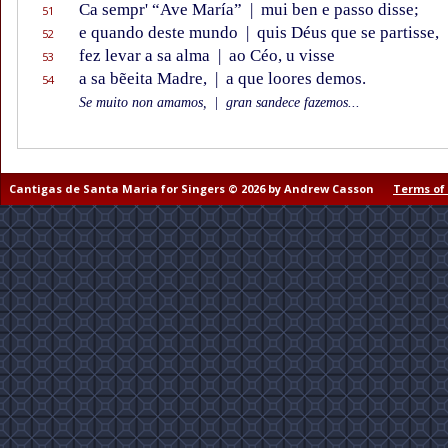
Ca sempr' “Ave María”
|
mui ben e passo disse;
51
e quando deste mundo
|
quis Déus que se partisse,
52
fez levar a sa alma
|
ao Céo, u visse
53
a sa bẽeita Madre,
|
a que loores demos.
54
Se muito non amamos,
|
gran sandece fazemos...
Cantigas de Santa Maria for Singers © 2026 by Andrew Casson
Terms of