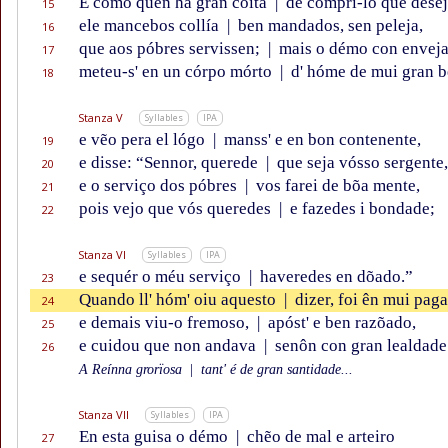
E como quen há gran coita
|
de comprí-lo que desej
15
ele mancebos collía
|
ben mandados, sen peleja,
16
que aos póbres servissen;
|
mais o démo con envej
17
meteu-s' en un córpo mórto
|
d' hóme de mui gran b
18
Stanza V
Syllables
IPA
e vẽo pera el lógo
|
manss' e en bon contenente,
19
e disse: “Sennor, querede
|
que seja vósso sergente,
20
e o serviço dos póbres
|
vos farei de bõa mente,
21
pois vejo que vós queredes
|
e fazedes i bondade;
22
Stanza VI
Syllables
IPA
e sequér o méu serviço
|
haveredes en dõado.”
23
Quando ll' hóm' oiu aquesto
|
dizer, foi ên mui pag
24
e demais viu-o fremoso,
|
apóst' e ben razõado,
25
e cuidou que non andava
|
senôn con gran lealdade
26
A Reínna grorïosa
|
tant' é de gran santidade...
Stanza VII
Syllables
IPA
En esta guisa o démo
|
chẽo de mal e arteiro
27