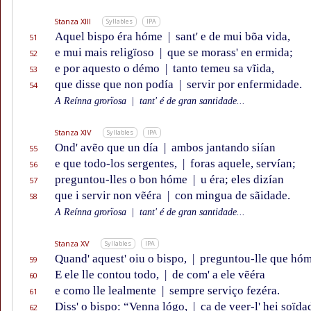
Stanza XIII
Syllables
IPA
Aquel bispo éra hóme
|
sant' e de mui bõa vida,
51
e mui mais religïoso
|
que se morass' en ermida;
52
e por aquesto o démo
|
tanto temeu sa vĩida,
53
que disse que non podía
|
servir por enfermidade.
54
A Reínna grorïosa
|
tant' é de gran santidade...
Stanza XIV
Syllables
IPA
Ond' avẽo que un día
|
ambos jantando siían
55
e que todo-los sergentes,
|
foras aquele, servían;
56
preguntou-lles o bon hóme
|
u éra; eles dizían
57
que i servir non vẽéra
|
con mingua de sãidade.
58
A Reínna grorïosa
|
tant' é de gran santidade...
Stanza XV
Syllables
IPA
Quand' aquest' oiu o bispo,
|
preguntou-lle que hóm'
59
E ele lle contou todo,
|
de com' a ele vẽéra
60
e como lle lealmente
|
sempre serviço fezéra.
61
Diss' o bispo: “Venna lógo,
|
ca de
veer
-l' hei soïda
62