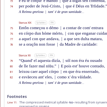
e éu te conjur' e mando
|
que a digas sen contenda,
73
per poder de Jesú-Cristo,
|
que é Déus en Trĩidade.
74
A Reínna grorïosa
|
tant' é de gran santidade...
Stanza XIX
Syllables
IPA
Entôn começou o démo
|
a contar de com' entrara
75
en córpo dun hóme mórto,
|
con que enganar cuida
76
a aquel con que andava,
|
a que sen dulta matara,
77
se a oraçôn non fosse
|
da Madre de caridade:
78
Stanza XX
Syllables
IPA
“Quand' el aquesta dizía,
|
sól non éra éu ousado
79
de lle fazer mal nïũu.”
|
E pois est' houve contado,
80
leixou caer aquel córpo
|
en que éra enserrado,
81
e esvãeceu ant' eles,
|
como x' éra vãidade.
82
A Reínna grorïosa
|
tant' é de gran santidade...
Footnotes
The compressed metrical syllable
resulting from synaere
Line 11
:
-bii-
preserved in singing.