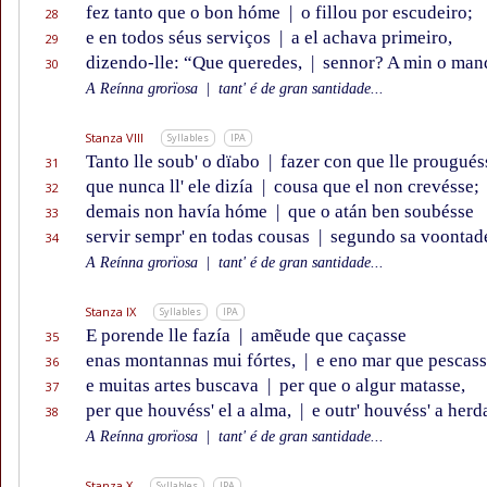
fez tanto que o bon hóme
|
o fillou por escudeiro;
28
e en todos séus serviços
|
a el achava primeiro,
29
dizendo-lle: “Que queredes,
|
sennor? A min o man
30
A Reínna grorïosa
|
tant' é de gran santidade...
Stanza VIII
Syllables
IPA
Tanto lle soub' o dïabo
|
fazer con que lle prougués
31
que nunca ll' ele dizía
|
cousa que el non crevésse;
32
demais non havía hóme
|
que o atán ben soubésse
33
servir sempr' en todas cousas
|
segundo sa voontad
34
A Reínna grorïosa
|
tant' é de gran santidade...
Stanza IX
Syllables
IPA
E porende lle fazía
|
amẽude que caçasse
35
enas montannas mui fórtes,
|
e eno mar que pescass
36
e muitas artes buscava
|
per que o algur matasse,
37
per que houvéss' el a alma,
|
e outr' houvéss' a herd
38
A Reínna grorïosa
|
tant' é de gran santidade...
Stanza X
Syllables
IPA