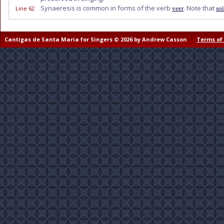
Synaeresis is common in forms of the verb
. Note that
Line 62
:
veer
so
Cantigas de Santa Maria for Singers © 2026 by Andrew Casson
Terms of