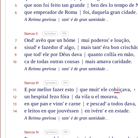
que non foi feito tan grande
|
ben des lo tempo de 
5
que emperador de Roma
|
foi, daquela gran cidade.
6
A Reínna grorïosa
|
tant' é de gran santidade...
Stanza II
Syllables
IPA
Ond' avẽo que un hóme
|
mui poderos' e loução,
7
sisud' e fazedor d' algo,
|
mais tant' éra bon crischão
8
que tod' ele por Déus dava
|
quanto collía en mão,
9
ca de todas outras cousas
|
mais amava caridade.
10
A Reínna grorïosa
|
tant' é de gran santidade...
Stanza III
Syllables
IPA
E por mellor fazer esto
|
que muit' ele co
bii
çava,
11
†
un hespital fezo fóra
|
da vila u el morava,
12
en que pan e vinn' e carne
|
e pescad' a todos dava,
13
e leitos en que jouvéssen
|
en ivérn' e en estade.
14
A Reínna grorïosa
|
tant' é de gran santidade...
Stanza IV
Syllables
IPA