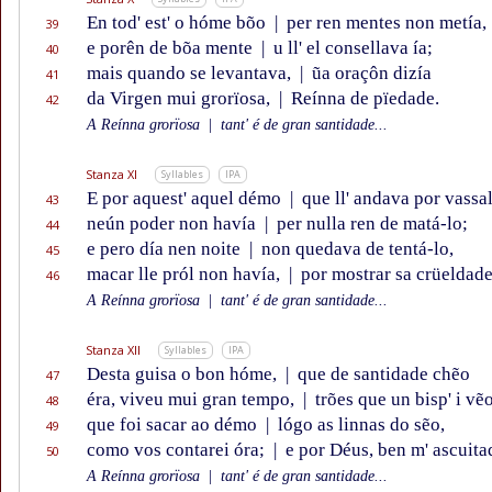
En tod' est' o hóme bõo
|
per ren mentes non metía,
39
e porên de bõa mente
|
u ll' el consellava ía;
40
mais quando se levantava,
|
ũa oraçôn dizía
41
da Virgen mui grorïosa,
|
Reínna de pïedade.
42
A Reínna grorïosa
|
tant' é de gran santidade...
Stanza XI
Syllables
IPA
E por aquest' aquel démo
|
que ll' andava por vassa
43
neún poder non havía
|
per nulla ren de matá-lo;
44
e pero día nen noite
|
non quedava de tentá-lo,
45
macar lle pról non havía,
|
por mostrar sa crüeldade
46
A Reínna grorïosa
|
tant' é de gran santidade...
Stanza XII
Syllables
IPA
Desta guisa o bon hóme,
|
que de santidade chẽo
47
éra, viveu mui gran tempo,
|
trões que un bisp' i vẽ
48
que foi sacar ao démo
|
lógo as linnas do sẽo,
49
como vos contarei óra;
|
e por Déus, ben m' ascuita
50
A Reínna grorïosa
|
tant' é de gran santidade...