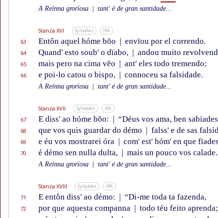
A Reínna grorïosa
|
tant' é de gran santidade...
Stanza XVI
Syllables
IPA
Entôn aquel hóme bõo
|
envïou por el correndo.
63
Quand' esto soub' o dïabo,
|
andou muito revolvend
64
mais pero na cima vẽo
|
ant' eles todo tremendo;
65
e poi-lo catou o bispo,
|
connoceu sa falsidade.
66
A Reínna grorïosa
|
tant' é de gran santidade...
Stanza XVII
Syllables
IPA
E diss' ao hóme bõo:
|
“Déus vos ama, ben sabiades
67
que vos quis guardar do démo
|
falss' e de sas falsi
68
e éu vos mostrarei óra
|
com' est' hóm' en que fïade
69
é démo sen nulla dulta,
|
mais un pouco vos calade.
70
A Reínna grorïosa
|
tant' é de gran santidade...
Stanza XVIII
Syllables
IPA
E entôn diss' ao démo:
|
“Di-me toda ta fazenda,
71
por que aquesta companna
|
todo téu feito aprenda;
72