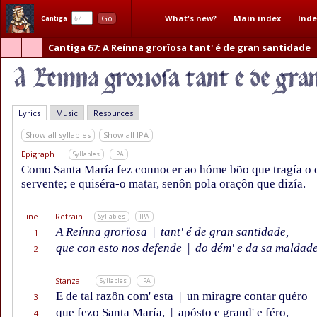
What's new?
Main index
Inde
Go
Cantiga
Cantiga 67
: A Reínna grorïosa tant' é de gran santidade
Lyrics
Music
Resources
Show all syllables
Show all IPA
Epigraph
Syllables
IPA
Como Santa María fez connocer ao hóme bõo que tragía o
servente; e quiséra-o matar, senôn pola oraçôn que dizía.
Line
Refrain
Syllables
IPA
A Reínna grorïosa
|
tant' é de gran santidade,
1
que con esto nos defende
|
do dém' e da sa maldade
2
Stanza I
Syllables
IPA
E de tal razôn com' esta
|
un miragre contar quéro
3
que fezo Santa María,
|
apósto e grand' e féro,
4