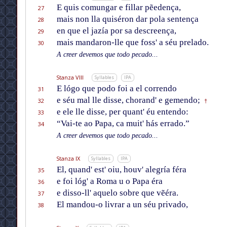
E quis comungar e fillar pẽedença,
27
mais non lla quiséron dar pola sentença
28
en que el jazía por sa descreença,
29
mais mandaron-lle que foss' a séu prelado.
30
A creer devemos que todo pecado...
Stanza VIII
Syllables
IPA
E lógo que podo foi a el correndo
31
e séu mal lle disse, chorand' e gemendo;
32
†
e ele lle disse, per quant' éu entendo:
33
“Vai-te ao Papa, ca muit' hás errado.”
34
A creer devemos que todo pecado...
Stanza IX
Syllables
IPA
El, quand' est' oiu, houv' alegría féra
35
e foi lóg' a Roma u o Papa éra
36
e disso-ll' aquelo sobre que vẽéra.
37
El mandou-o livrar a un séu privado,
38