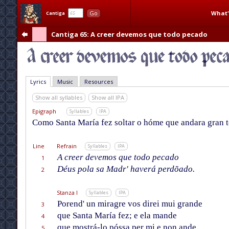
What'
Go
Cantiga
Cantiga 65
: A creer devemos que todo pecado
Lyrics
Music
Resources
Show all syllables
Show all IPA
Epigraph
Syllables
IPA
Como Santa María fez soltar o hóme que andara gran
Line
Refrain
Syllables
IPA
A creer devemos que todo pecado
1
Déus pola sa Madr' haverá perdõado.
2
Stanza I
Syllables
IPA
Porend' un miragre vos direi mui grande
3
que Santa María fez; e ela mande
4
que mostrá-lo póssa per mi e non ande
5