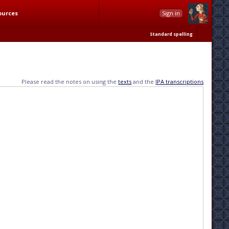
ources
Sign in
Standard spelling
Please read the notes on using the
texts
and the
IPA transcriptions