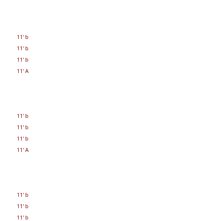
11' b
11' b
11' b
11' A
11' b
11' b
11' b
11' A
11' b
11' b
11' b