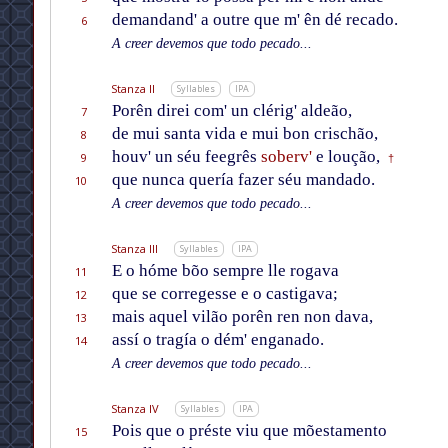
demandand' a outre que m' ên dé recado.
6
A creer devemos que todo pecado...
Stanza II
Syllables
IPA
Porên direi com' un clérig' aldeão,
7
de mui santa vida e mui bon crischão,
8
houv' un séu feegrês
soberv'
e loução,
9
†
que nunca quería fazer séu mandado.
10
A creer devemos que todo pecado...
Stanza III
Syllables
IPA
E o hóme bõo sempre lle rogava
11
que se corregesse e o castigava;
12
mais aquel vilão porên ren non dava,
13
assí o tragía o dém' enganado.
14
A creer devemos que todo pecado...
Stanza IV
Syllables
IPA
Pois que o préste viu que mõestamento
15