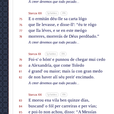
A creer devemos que todo pecado...
Stanza XIX
Syllables
IPA
E o ermitán déu-lle sa carta lógo
75
que lle levasse, e disse-ll': “éu te rógo
76
que lla léves, e se en este meógo
77
morreres, morrerás de Déus perdõado.”
78
A creer devemos que todo pecado...
Stanza XX
Syllables
IPA
Foi-s' o hóm' e punnou de chegar mui cedo
79
a Alexandría, que come Toledo
80
é grand' ou maior; mais ía con gran medo
81
de non haver alí séu preit' encimado.
82
A creer devemos que todo pecado...
Stanza XXI
Syllables
IPA
E morou ena vila ben quinze días,
83
buscand' o fól per carreiras e per vías;
84
e poi-lo non achou, disso: “A Messías
85