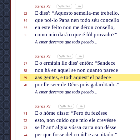
Stanza XVI
Syllables
IPA
E diss': “Aquesto semella-me trebello,
63
que poi-lo Papa nen todo séu concello
64
en este feito non me déron consello,
65
como mio dará o que é fól provado?”
66
A creer devemos que todo pecado...
Stanza XVII
Syllables
IPA
E o ermitán lle diss' entôn: “Sandece
67
non há en aquel se non quanto parece
68
aas gentes, e tod' aquest' el padece
69
por lle seer de Déus pois galardõado.”
70
A creer devemos que todo pecado...
Stanza XVIII
Syllables
IPA
E o hóme disse: “Pero éu fezésse
71
esto, non cuido que mio ele crevésse
72
se ll' ant' algũa vóssa carta non désse
73
per que fosse del creúd' e ascuitado.”
74