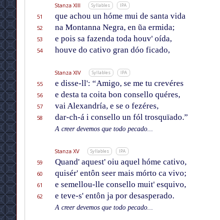
Stanza XIII
Syllables
IPA
que achou un hóme mui de santa vida
51
na Montanna Negra, en ũa ermida;
52
e pois sa fazenda toda houv' oída,
53
houve do cativo gran dóo ficado,
54
Stanza XIV
Syllables
IPA
e disse-ll': “Amigo, se me tu crevéres
55
e desta ta coita bon consello quéres,
56
vai Alexandría, e se o fezéres,
57
dar-ch-á i consello un fól trosquïado.”
58
A creer devemos que todo pecado...
Stanza XV
Syllables
IPA
Quand' aquest' oiu aquel hóme cativo,
59
quisér' entôn seer mais mórto ca vivo;
60
e semellou-lle consello muit' esquivo,
61
e teve-s' entôn ja por desasperado.
62
A creer devemos que todo pecado...