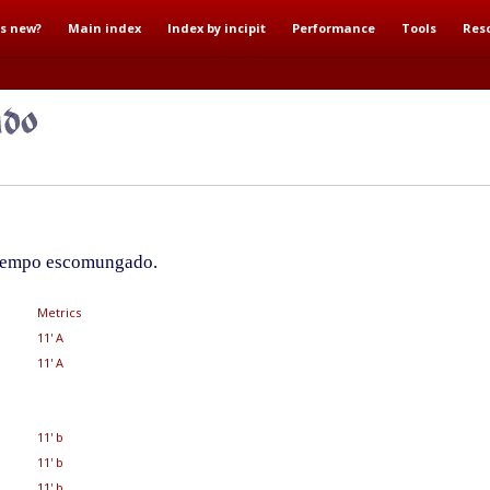
s new?
Main index
Index by incipit
Performance
Tools
Res
 tempo escomungado.
Metrics
11' A
11' A
11' b
11' b
11' b