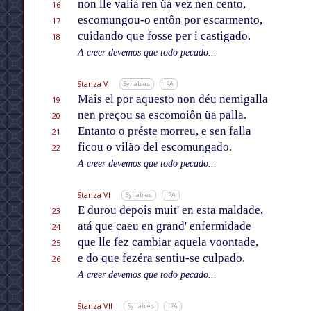
non lle valía ren ũa vez nen cento,
16
escomungou-o entôn por escarmento,
17
cuidando que fosse per i castigado.
18
A creer devemos que todo pecado...
Stanza V
Syllables
IPA
Mais el por aquesto non déu nemigalla
19
nen preçou sa escomoiôn ũa palla.
20
Entanto o préste morreu, e sen falla
21
ficou o vilão del escomungado.
22
A creer devemos que todo pecado...
Stanza VI
Syllables
IPA
E durou depois muit' en esta maldade,
23
atá que caeu en grand' enfermidade
24
que lle fez cambiar aquela voontade,
25
e do que fezéra sentiu-se culpado.
26
A creer devemos que todo pecado...
Stanza VII
Syllables
IPA