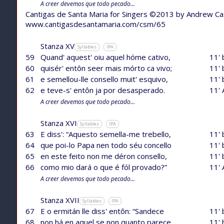
A creer devemos que todo pecado...
Cantigas de Santa Maria for Singers ©2013 by Andrew C
www.cantigasdesantamaria.com/csm/65
Stanza XV
Syllables
IPA
59
Quand' aquest' oiu aquel hóme cativo,
11' 
60
quisér' entôn seer mais mórto ca vivo;
11' 
61
e semellou-lle consello muit' esquivo,
11' 
62
e teve-s' entôn ja por desasperado.
11' 
A creer devemos que todo pecado...
Stanza XVI
Syllables
IPA
63
E diss': “Aquesto semella-me trebello,
11' 
64
que poi-lo Papa nen todo séu concello
11' 
65
en este feito non me déron consello,
11' 
66
como mio dará o que é fól provado?”
11' 
A creer devemos que todo pecado...
Stanza XVII
Syllables
IPA
67
E o ermitán lle diss' entôn: “Sandece
11' 
68
non há en aquel se non quanto parece
11' 