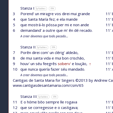
Stanza I
Syllables
IPA
3
Porend' un miragre vos direi mui grande
11' 
4
que Santa María fez; e ela mande
11' 
5
que mostrá-lo póssa per mi e non ande
11' 
6
demandand' a outre que m' ên dé recado.
11' 
A creer devemos que todo pecado...
Stanza II
Syllables
IPA
7
Porên direi com' un clérig' aldeão,
11' 
8
de mui santa vida e mui bon crischão,
11' 
9
houv' un séu feegrês
soberv'
e loução,
11' 
†
10
que nunca quería fazer séu mandado.
11' 
A creer devemos que todo pecado...
Cantigas de Santa Maria for Singers ©2013 by Andrew C
www.cantigasdesantamaria.com/csm/65
Stanza III
Syllables
IPA
11
E o hóme bõo sempre lle rogava
11' 
12
que se corregesse e o castigava;
11' 
13
mais aquel vilão porên ren non dava,
11' 