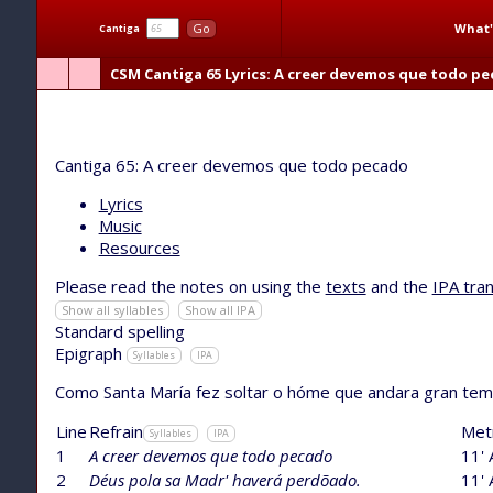
What'
Go
Cantiga
CSM
Cantiga 65
Lyrics
: A creer devemos que todo p
A creer devemos que todo pecado
Cantiga 65: A creer devemos que todo pecado
Lyrics
Music
Resources
Please read the notes on using the
texts
and the
IPA tran
Show all syllables
Show all IPA
Standard spelling
Epigraph
Syllables
IPA
Como Santa María fez soltar o hóme que andara gran t
Line
Refrain
Met
Syllables
IPA
1
A creer devemos que todo pecado
11' 
2
Déus pola sa Madr' haverá perdõado.
11' 