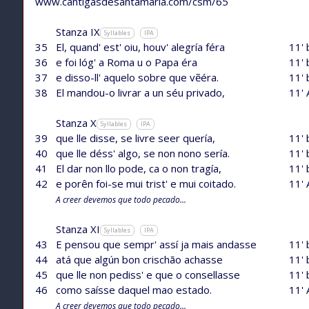
www.cantigasdesantamaria.com/csm/65
Stanza IX
Syllables
IPA
35
El, quand' est' oiu, houv' alegría féra
11' 
36
e foi lóg' a Roma u o Papa éra
11' 
37
e disso-ll' aquelo sobre que vẽéra.
11' 
38
El mandou-o livrar a un séu privado,
11' 
Stanza X
Syllables
IPA
39
que lle disse, se livre seer quería,
11' 
40
que lle déss' algo, se non nono sería.
11' 
41
El dar non llo pode, ca o non tragía,
11' 
42
e porên foi-se mui trist' e mui coitado.
11' 
A creer devemos que todo pecado...
Stanza XI
Syllables
IPA
43
E pensou que sempr' assí ja mais andasse
11' 
44
atá que algún bon crischão achasse
11' 
45
que lle non pediss' e que o consellasse
11' 
46
como saísse daquel mao estado.
11' 
A creer devemos que todo pecado...