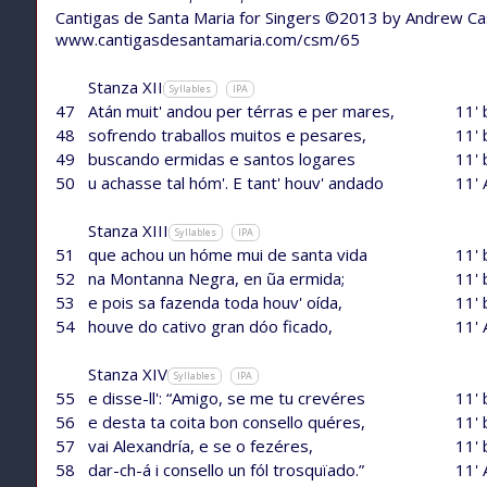
Cantigas de Santa Maria for Singers ©2013 by Andrew C
www.cantigasdesantamaria.com/csm/65
Stanza XII
Syllables
IPA
47
Atán muit' andou per térras e per mares,
11' 
48
sofrendo traballos muitos e pesares,
11' 
49
buscando ermidas e santos logares
11' 
50
u achasse tal hóm'. E tant' houv' andado
11' 
Stanza XIII
Syllables
IPA
51
que achou un hóme mui de santa vida
11' 
52
na Montanna Negra, en ũa ermida;
11' 
53
e pois sa fazenda toda houv' oída,
11' 
54
houve do cativo gran dóo ficado,
11' 
Stanza XIV
Syllables
IPA
55
e disse-ll': “Amigo, se me tu crevéres
11' 
56
e desta ta coita bon consello quéres,
11' 
57
vai Alexandría, e se o fezéres,
11' 
58
dar-ch-á i consello un fól trosquïado.”
11' 