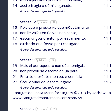
14
assí o tragía o dém' enganado.
11' 
A creer devemos que todo pecado...
Stanza IV
Syllables
IPA
15
Pois que o préste viu que mõestamento
11' 
16
non lle valía ren ũa vez nen cento,
11' 
17
escomungou-o entôn por escarmento,
11' 
18
cuidando que fosse per i castigado.
11' 
A creer devemos que todo pecado...
Stanza V
Syllables
IPA
19
Mais el por aquesto non déu nemigalla
11' 
20
nen preçou sa escomoiôn ũa palla.
11' 
21
Entanto o préste morreu, e sen falla
11' 
22
ficou o vilão del escomungado.
11' 
A creer devemos que todo pecado...
Cantigas de Santa Maria for Singers ©2013 by Andrew C
www.cantigasdesantamaria.com/csm/65
Stanza VI
Syllables
IPA