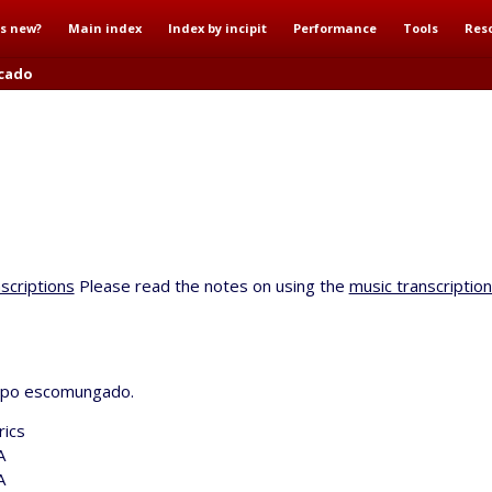
s new?
Main index
Index by incipit
Performance
Tools
Res
ecado
scriptions
Please read the notes on using the
music transcriptio
empo escomungado.
rics
A
A