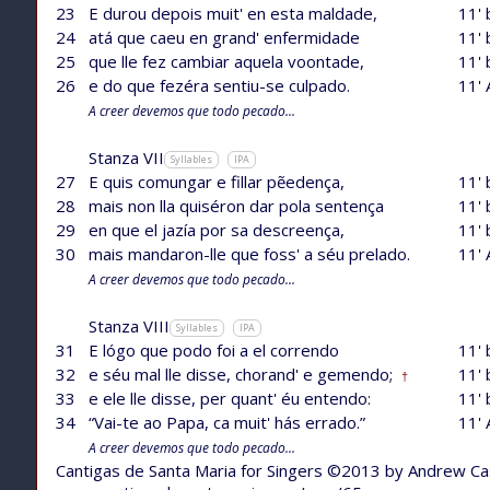
23
E durou depois muit' en esta maldade,
11' 
24
atá que caeu en grand' enfermidade
11' 
25
que lle fez cambiar aquela voontade,
11' 
26
e do que fezéra sentiu-se culpado.
11' 
A creer devemos que todo pecado...
Stanza VII
Syllables
IPA
27
E quis comungar e fillar pẽedença,
11' 
28
mais non lla quiséron dar pola sentença
11' 
29
en que el jazía por sa descreença,
11' 
30
mais mandaron-lle que foss' a séu prelado.
11' 
A creer devemos que todo pecado...
Stanza VIII
Syllables
IPA
31
E lógo que podo foi a el correndo
11' 
32
e séu mal lle disse, chorand' e gemendo;
11' 
†
33
e ele lle disse, per quant' éu entendo:
11' 
34
“Vai-te ao Papa, ca muit' hás errado.”
11' 
A creer devemos que todo pecado...
Cantigas de Santa Maria for Singers ©2013 by Andrew C