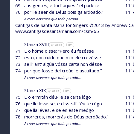
69
aas gentes, e tod' aquest' el padece
11' 
70
por lle seer de Déus pois galardõado.”
11' 
A creer devemos que todo pecado...
Cantigas de Santa Maria for Singers ©2013 by Andrew C
www.cantigasdesantamaria.com/csm/65
Stanza XVIII
Syllables
IPA
71
E o hóme disse: “Pero éu fezésse
11' 
72
esto, non cuido que mio ele crevésse
11' 
73
se ll' ant' algũa vóssa carta non désse
11' 
74
per que fosse del creúd' e ascuitado.”
11' 
A creer devemos que todo pecado...
Stanza XIX
Syllables
IPA
75
E o ermitán déu-lle sa carta lógo
11' 
76
que lle levasse, e disse-ll': “éu te rógo
11' 
77
que lla léves, e se en este meógo
11' 
78
morreres, morrerás de Déus perdõado.”
11' 
A creer devemos que todo pecado...