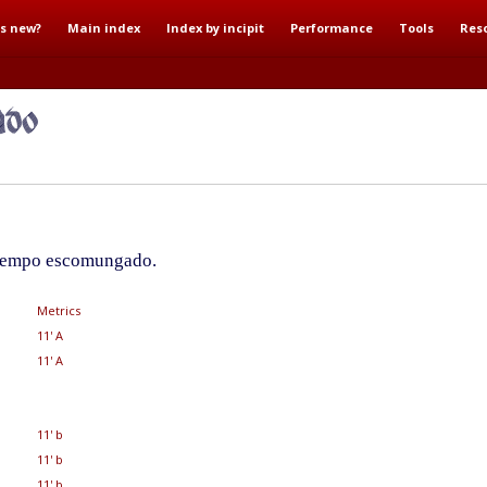
s new?
Main index
Index by incipit
Performance
Tools
Res
 tempo escomungado.
Metrics
11' A
11' A
11' b
11' b
11' b