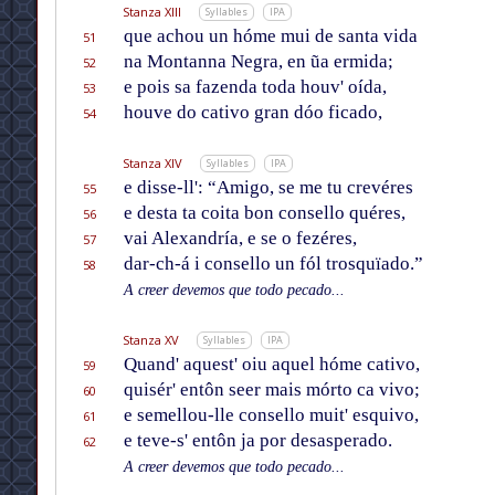
Stanza XIII
Syllables
IPA
que achou un hóme mui de santa vida
51
na Montanna Negra, en ũa ermida;
52
e pois sa fazenda toda houv' oída,
53
houve do cativo gran dóo ficado,
54
Stanza XIV
Syllables
IPA
e disse-ll': “Amigo, se me tu crevéres
55
e desta ta coita bon consello quéres,
56
vai Alexandría, e se o fezéres,
57
dar-ch-á i consello un fól trosquïado.”
58
A creer devemos que todo pecado...
Stanza XV
Syllables
IPA
Quand' aquest' oiu aquel hóme cativo,
59
quisér' entôn seer mais mórto ca vivo;
60
e semellou-lle consello muit' esquivo,
61
e teve-s' entôn ja por desasperado.
62
A creer devemos que todo pecado...