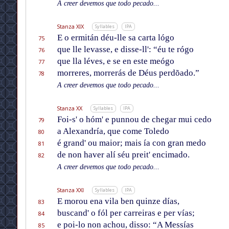
A creer devemos que todo pecado...
Stanza XIX
Syllables
IPA
E o ermitán déu-lle sa carta lógo
75
que lle levasse, e disse-ll': “éu te rógo
76
que lla léves, e se en este meógo
77
morreres, morrerás de Déus perdõado.”
78
A creer devemos que todo pecado...
Stanza XX
Syllables
IPA
Foi-s' o hóm' e punnou de chegar mui cedo
79
a Alexandría, que come Toledo
80
é grand' ou maior; mais ía con gran medo
81
de non haver alí séu preit' encimado.
82
A creer devemos que todo pecado...
Stanza XXI
Syllables
IPA
E morou ena vila ben quinze días,
83
buscand' o fól per carreiras e per vías;
84
e poi-lo non achou, disso: “A Messías
85