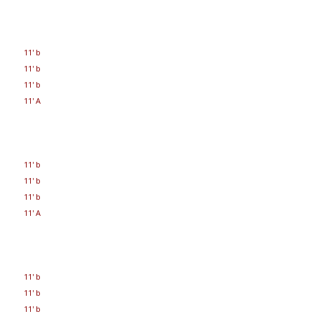
11' b
11' b
11' b
11' A
11' b
11' b
11' b
11' A
11' b
11' b
11' b