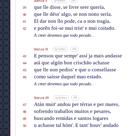
Stanza X
Syllables
IPA
que lle disse, se livre seer quería,
39
que lle déss' algo, se non nono sería.
40
El dar non llo pode, ca o non tragía,
41
e porên foi-se mui trist' e mui coitado.
42
A creer devemos que todo pecado...
Stanza XI
Syllables
IPA
E pensou que sempr' assí ja mais andasse
43
atá que algún bon crischão achasse
44
que lle non pediss' e que o consellasse
45
como saísse daquel mao estado.
46
A creer devemos que todo pecado...
Stanza XII
Syllables
IPA
Atán muit' andou per térras e per mares,
47
sofrendo traballos muitos e pesares,
48
buscando ermidas e santos logares
49
u achasse tal hóm'. E tant' houv' andado
50