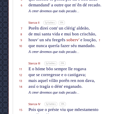
demandand' a outre que m' ên dé recado.
6
A creer devemos que todo pecado...
Stanza II
Syllables
IPA
Porên direi com' un clérig' aldeão,
7
de mui santa vida e mui bon crischão,
8
houv' un séu feegrês
soberv'
e loução,
9
†
que nunca quería fazer séu mandado.
10
A creer devemos que todo pecado...
Stanza III
Syllables
IPA
E o hóme bõo sempre lle rogava
11
que se corregesse e o castigava;
12
mais aquel vilão porên ren non dava,
13
assí o tragía o dém' enganado.
14
A creer devemos que todo pecado...
Stanza IV
Syllables
IPA
Pois que o préste viu que mõestamento
15