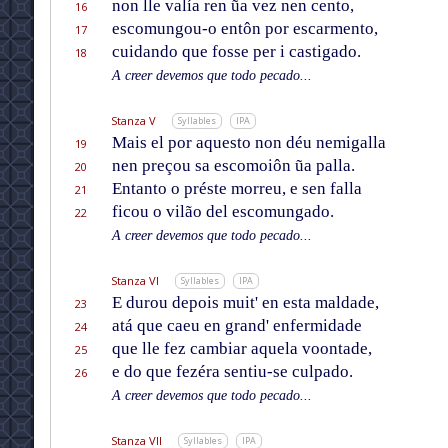
non lle valía ren ũa vez nen cento,
16
escomungou-o entôn por escarmento,
17
cuidando que fosse per i castigado.
18
A creer devemos que todo pecado...
Stanza V
Syllables
IPA
Mais el por aquesto non déu nemigalla
19
nen preçou sa escomoiôn ũa palla.
20
Entanto o préste morreu, e sen falla
21
ficou o vilão del escomungado.
22
A creer devemos que todo pecado...
Stanza VI
Syllables
IPA
E durou depois muit' en esta maldade,
23
atá que caeu en grand' enfermidade
24
que lle fez cambiar aquela voontade,
25
e do que fezéra sentiu-se culpado.
26
A creer devemos que todo pecado...
Stanza VII
Syllables
IPA