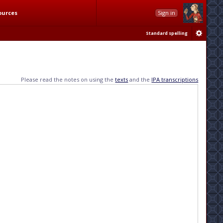
ources
Sign in
Standard spelling
Please read the notes on using the
texts
and the
IPA transcriptions