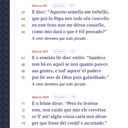
Stanza XVI
Syllables
IPA
E diss': “Aquesto semella-me trebello,
63
que poi-lo Papa nen todo séu concello
64
en este feito non me déron consello,
65
como mio dará o que é fól provado?”
66
A creer devemos que todo pecado...
Stanza XVII
Syllables
IPA
E o ermitán lle diss' entôn: “Sandece
67
non há en aquel se non quanto parece
68
aas gentes, e tod' aquest' el padece
69
por lle seer de Déus pois galardõado.”
70
A creer devemos que todo pecado...
Stanza XVIII
Syllables
IPA
E o hóme disse: “Pero éu fezésse
71
esto, non cuido que mio ele crevésse
72
se ll' ant' algũa vóssa carta non désse
73
per que fosse del creúd' e ascuitado.”
74