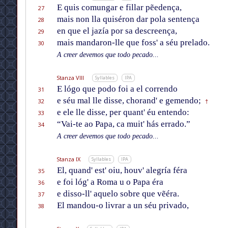
E quis comungar e fillar pẽedença,
27
mais non lla quiséron dar pola sentença
28
en que el jazía por sa descreença,
29
mais mandaron-lle que foss' a séu prelado.
30
A creer devemos que todo pecado...
Stanza VIII
Syllables
IPA
E lógo que podo foi a el correndo
31
e séu mal lle disse, chorand' e gemendo;
32
†
e ele lle disse, per quant' éu entendo:
33
“Vai-te ao Papa, ca muit' hás errado.”
34
A creer devemos que todo pecado...
Stanza IX
Syllables
IPA
El, quand' est' oiu, houv' alegría féra
35
e foi lóg' a Roma u o Papa éra
36
e disso-ll' aquelo sobre que vẽéra.
37
El mandou-o livrar a un séu privado,
38