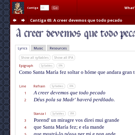
What'
Go
Cantiga
Cantiga 65
: A creer devemos que todo pecado
Lyrics
Music
Resources
Show all syllables
Show all IPA
Epigraph
Syllables
IPA
Como Santa María fez soltar o hóme que andara gran
Line
Refrain
Syllables
IPA
A creer devemos que todo pecado
1
Déus pola sa Madr' haverá perdõado.
2
Stanza I
Syllables
IPA
Porend' un miragre vos direi mui grande
3
que Santa María fez; e ela mande
4
que mostrá-lo póssa per mi e non ande
5