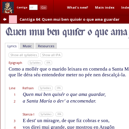
What's new?
Main index
Inde
Go
Cantiga
Cantiga 64
: Quen mui ben quisér o que ama guardar
Lyrics
Music
Resources
Show all syllables
Show all IPA
Epigraph
Syllables
IPA
Como a mollér que o marido leixara en comenda a Santa M
que lle déra séu entendedor meter no pée nen descalçá-la.
Line
Refrain
Syllables
IPA
Quen mui ben quisér o que ama guardar,
1
a Santa María o dev' a encomendar.
2
Stanza I
Syllables
IPA
E dest' un miragre, de que fiz cobras e son,
3
vos direi mui grande, que mostrou en Aragôn
4