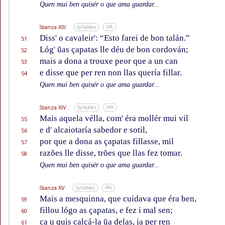
Quen mui ben quisér o que ama guardar...
Stanza XIII
Syllables
IPA
Diss' o cavaleir': “Esto farei de bon talán.”
51
Lóg' ũas çapatas lle déu de bon cordován;
52
mais a dona a trouxe peor que a un can
53
e disse que per ren non llas quería fillar.
54
Quen mui ben quisér o que ama guardar...
Stanza XIV
Syllables
IPA
Mais aquela vélla, com' éra mollér mui vil
55
e d' alcaiotaría sabedor e sotil,
56
por que a dona as çapatas fillasse, mil
57
razões lle disse, trões que llas fez tomar.
58
Quen mui ben quisér o que ama guardar...
Stanza XV
Syllables
IPA
Mais a mesquinna, que cuidava que éra ben,
59
fillou lógo as çapatas, e fez i mal sen;
60
ca u quis calçá-la ũa delas, ja per ren
61