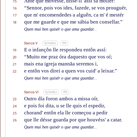
Ante que movesse, disse-ll' assí sa mollér:
15
“Sennor, pois vos ides, fazede, se vos prouguér,
16
que m' encomendedes a alguên, ca m' é mestér
17
que me guarde e que me sábia ben consellar.”
18
Quen mui ben quisér o que ama guardar...
Stanza V
Syllables
IPA
E o infançôn lle respondeu entôn assí:
19
“Muito me praz óra daquesto que vos oí;
20
mais ena igreja mannãa seremos i,
21
e entôn vos direi a quen vos cuid' a leixar.”
22
Quen mui ben quisér o que ama guardar...
Stanza VI
Syllables
IPA
Outro día foron ambos a missa oír,
23
e pois foi dita, u se lle quis el espedir,
24
chorand' entôn ela lle começou a pedir
25
que lle désse guarda por que houvéss' a catar.
26
Quen mui ben quisér o que ama guardar...