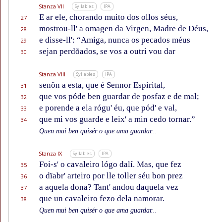
Stanza VII
Syllables
IPA
E ar ele, chorando muito dos ollos séus,
27
mostrou-ll' a omagen da Virgen, Madre de Déus,
28
e disse-ll': “Amiga, nunca os pecados méus
29
sejan perdõados, se vos a outri vou dar
30
Stanza VIII
Syllables
IPA
senôn a esta, que é Sennor Espirital,
31
que vos póde ben guardar de posfaz e de mal;
32
e porende a ela rógu' éu, que pód' e val,
33
que mi vos guarde e leix' a min cedo tornar.”
34
Quen mui ben quisér o que ama guardar...
Stanza IX
Syllables
IPA
Foi-s' o cavaleiro lógo dalí. Mas, que fez
35
o dïabr' arteiro por lle toller séu bon prez
36
a aquela dona? Tant' andou daquela vez
37
que un cavaleiro fezo dela namorar.
38
Quen mui ben quisér o que ama guardar...