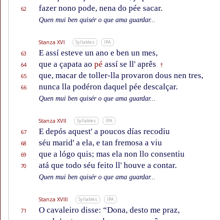
fazer nono pode, nena do pée sacar.
62
Quen mui ben quisér o que ama guardar...
Stanza XVI
Syllables
IPA
E assí esteve un ano e ben un mes,
63
que a çapata ao
pé
assí se ll' aprês
64
†
que, macar de toller-lla provaron dous nen tres,
65
nunca lla podéron daquel pée descalçar.
66
Quen mui ben quisér o que ama guardar...
Stanza XVII
Syllables
IPA
E depós aquest' a poucos días recodiu
67
séu marid' a ela, e tan fremosa a viu
68
que a lógo quis; mas ela non llo consentiu
69
atá que todo séu feito ll' houve a contar.
70
Quen mui ben quisér o que ama guardar...
Stanza XVIII
Syllables
IPA
O cavaleiro disse: “Dona, desto me praz,
71