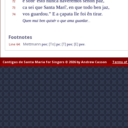
e sobr' esto nunca haveremos senôn paz,
72
ca sei que Santa Marí', en que todo ben jaz,
73
vos guardou.” E a çapata lle foi ên tirar.
74
Quen mui ben quisér o que ama guardar...
Footnotes
Mettmann
;
[To]
;
[T]
;
[E]
.
Line 64
:
pee
pe
pee
pee
Cantigas de Santa Maria for Singers © 2026 by Andrew Casson
Terms of