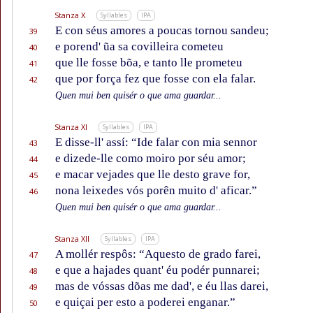
Stanza X
Syllables
IPA
E con séus amores a poucas tornou sandeu;
39
e porend' ũa sa covilleira cometeu
40
que lle fosse bõa, e tanto lle prometeu
41
que por força fez que fosse con ela falar.
42
Quen mui ben quisér o que ama guardar...
Stanza XI
Syllables
IPA
E disse-ll' assí: “Ide falar con mia sennor
43
e dizede-lle como moiro por séu amor;
44
e macar vejades que lle desto grave for,
45
nona leixedes vós porên muito d' aficar.”
46
Quen mui ben quisér o que ama guardar...
Stanza XII
Syllables
IPA
A mollér respôs: “Aquesto de grado farei,
47
e que a hajades quant' éu podér punnarei;
48
mas de vóssas dõas me dad', e éu llas darei,
49
e quiçai per esto a poderei enganar.”
50