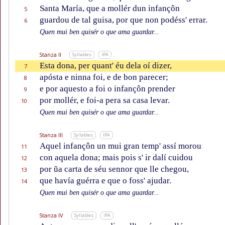
Santa María, que a mollér dun infançôn
5
guardou de tal guisa, por que non podéss' errar.
6
Quen mui ben quisér o que ama guardar...
Stanza II
Syllables
IPA
Esta dona, per quant' éu dela oí dizer,
7
apósta e ninna foi, e de bon parecer;
8
e por aquesto a foi o infançôn prender
9
por mollér, e foi-a pera sa casa levar.
10
Quen mui ben quisér o que ama guardar...
Stanza III
Syllables
IPA
Aquel infançôn un mui gran temp' assí morou
11
con aquela dona; mais pois s' ir dalí cuidou
12
por ũa carta de séu sennor que lle chegou,
13
que havía guérra e que o foss' ajudar.
14
Quen mui ben quisér o que ama guardar...
Stanza IV
Syllables
IPA