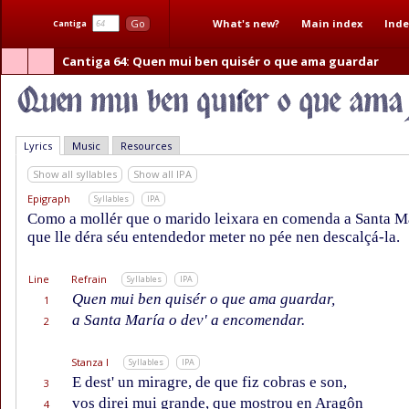
What's new?
Main index
Inde
Go
Cantiga
Cantiga 64
: Quen mui ben quisér o que ama guardar
Lyrics
Music
Resources
Show all syllables
Show all IPA
Epigraph
Syllables
IPA
Como a mollér que o marido leixara en comenda a Santa M
que lle déra séu entendedor meter no pée nen descalçá-la.
Line
Refrain
Syllables
IPA
Quen mui ben quisér o que ama guardar,
1
a Santa María o dev' a encomendar.
2
Stanza I
Syllables
IPA
E dest' un miragre, de que fiz cobras e son,
3
vos direi mui grande, que mostrou en Aragôn
4