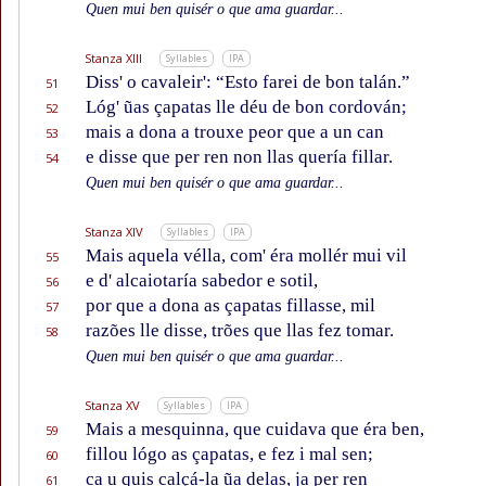
Quen mui ben quisér o que ama guardar...
Stanza XIII
Syllables
IPA
Diss' o cavaleir': “Esto farei de bon talán.”
51
Lóg' ũas çapatas lle déu de bon cordován;
52
mais a dona a trouxe peor que a un can
53
e disse que per ren non llas quería fillar.
54
Quen mui ben quisér o que ama guardar...
Stanza XIV
Syllables
IPA
Mais aquela vélla, com' éra mollér mui vil
55
e d' alcaiotaría sabedor e sotil,
56
por que a dona as çapatas fillasse, mil
57
razões lle disse, trões que llas fez tomar.
58
Quen mui ben quisér o que ama guardar...
Stanza XV
Syllables
IPA
Mais a mesquinna, que cuidava que éra ben,
59
fillou lógo as çapatas, e fez i mal sen;
60
ca u quis calçá-la ũa delas, ja per ren
61