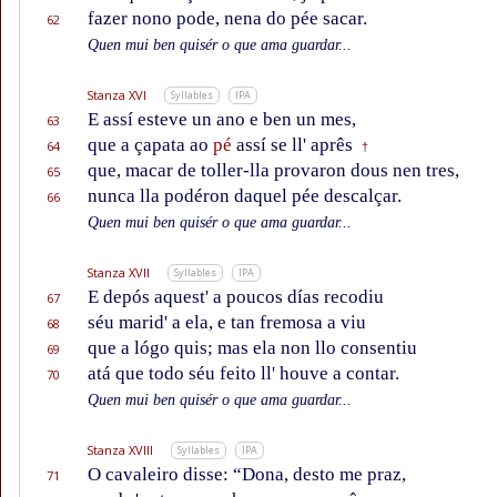
fazer nono pode, nena do pée sacar.
62
Quen mui ben quisér o que ama guardar...
Stanza XVI
Syllables
IPA
E assí esteve un ano e ben un mes,
63
que a çapata ao
pé
assí se ll' aprês
64
†
que, macar de toller-lla provaron dous nen tres,
65
nunca lla podéron daquel pée descalçar.
66
Quen mui ben quisér o que ama guardar...
Stanza XVII
Syllables
IPA
E depós aquest' a poucos días recodiu
67
séu marid' a ela, e tan fremosa a viu
68
que a lógo quis; mas ela non llo consentiu
69
atá que todo séu feito ll' houve a contar.
70
Quen mui ben quisér o que ama guardar...
Stanza XVIII
Syllables
IPA
O cavaleiro disse: “Dona, desto me praz,
71