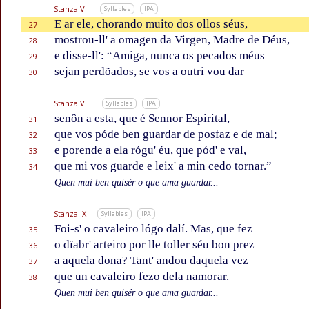
Stanza VII
Syllables
IPA
E ar ele, chorando muito dos ollos séus,
27
mostrou-ll' a omagen da Virgen, Madre de Déus,
28
e disse-ll': “Amiga, nunca os pecados méus
29
sejan perdõados, se vos a outri vou dar
30
Stanza VIII
Syllables
IPA
senôn a esta, que é Sennor Espirital,
31
que vos póde ben guardar de posfaz e de mal;
32
e porende a ela rógu' éu, que pód' e val,
33
que mi vos guarde e leix' a min cedo tornar.”
34
Quen mui ben quisér o que ama guardar...
Stanza IX
Syllables
IPA
Foi-s' o cavaleiro lógo dalí. Mas, que fez
35
o dïabr' arteiro por lle toller séu bon prez
36
a aquela dona? Tant' andou daquela vez
37
que un cavaleiro fezo dela namorar.
38
Quen mui ben quisér o que ama guardar...