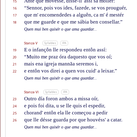
Ante que movesse, disse-ll' assí sa mollér:
15
“Sennor, pois vos ides, fazede, se vos prouguér,
16
que m' encomendedes a alguên, ca m' é mestér
17
que me guarde e que me sábia ben consellar.”
18
Quen mui ben quisér o que ama guardar...
Stanza V
Syllables
IPA
E o infançôn lle respondeu entôn assí:
19
“Muito me praz óra daquesto que vos oí;
20
mais ena igreja mannãa seremos i,
21
e entôn vos direi a quen vos cuid' a leixar.”
22
Quen mui ben quisér o que ama guardar...
Stanza VI
Syllables
IPA
Outro día foron ambos a missa oír,
23
e pois foi dita, u se lle quis el espedir,
24
chorand' entôn ela lle começou a pedir
25
que lle désse guarda por que houvéss' a catar.
26
Quen mui ben quisér o que ama guardar...