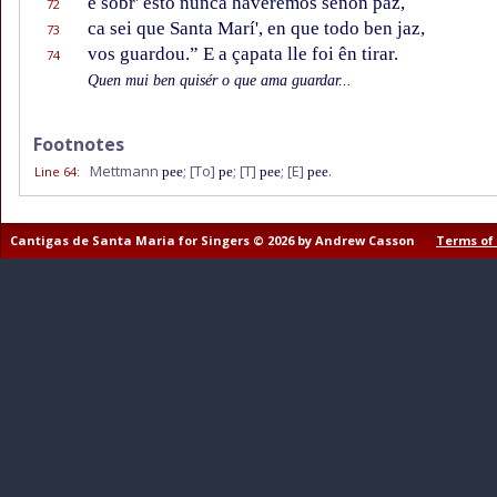
e sobr' esto nunca haveremos senôn paz,
72
ca sei que Santa Marí', en que todo ben jaz,
73
vos guardou.” E a çapata lle foi ên tirar.
74
Quen mui ben quisér o que ama guardar...
Footnotes
Mettmann
;
[To]
;
[T]
;
[E]
.
Line 64
:
pee
pe
pee
pee
Cantigas de Santa Maria for Singers © 2026 by Andrew Casson
Terms of