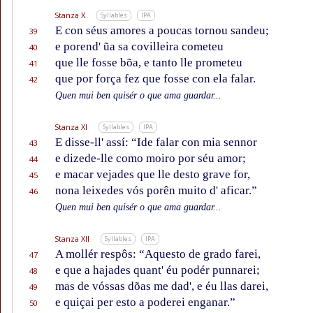
Stanza X
Syllables
IPA
E con séus amores a poucas tornou sandeu;
39
e porend' ũa sa covilleira cometeu
40
que lle fosse bõa, e tanto lle prometeu
41
que por força fez que fosse con ela falar.
42
Quen mui ben quisér o que ama guardar...
Stanza XI
Syllables
IPA
E disse-ll' assí: “Ide falar con mia sennor
43
e dizede-lle como moiro por séu amor;
44
e macar vejades que lle desto grave for,
45
nona leixedes vós porên muito d' aficar.”
46
Quen mui ben quisér o que ama guardar...
Stanza XII
Syllables
IPA
A mollér respôs: “Aquesto de grado farei,
47
e que a hajades quant' éu podér punnarei;
48
mas de vóssas dõas me dad', e éu llas darei,
49
e quiçai per esto a poderei enganar.”
50