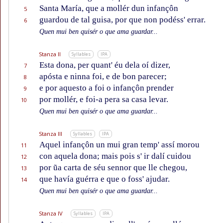
Santa María, que a mollér dun infançôn
5
guardou de tal guisa, por que non podéss' errar.
6
Quen mui ben quisér o que ama guardar...
Stanza II
Syllables
IPA
Esta dona, per quant' éu dela oí dizer,
7
apósta e ninna foi, e de bon parecer;
8
e por aquesto a foi o infançôn prender
9
por mollér, e foi-a pera sa casa levar.
10
Quen mui ben quisér o que ama guardar...
Stanza III
Syllables
IPA
Aquel infançôn un mui gran temp' assí morou
11
con aquela dona; mais pois s' ir dalí cuidou
12
por ũa carta de séu sennor que lle chegou,
13
que havía guérra e que o foss' ajudar.
14
Quen mui ben quisér o que ama guardar...
Stanza IV
Syllables
IPA