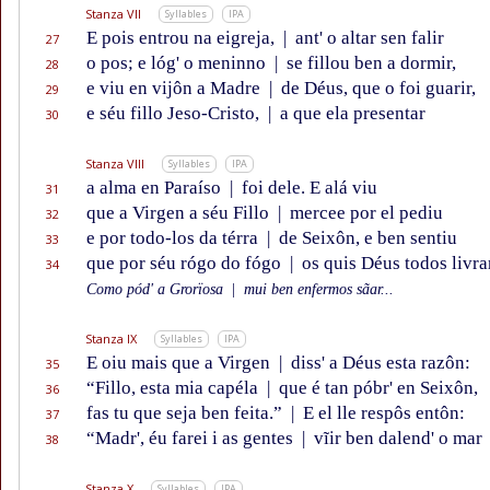
Stanza VII
Syllables
IPA
E pois entrou na eigreja,
|
ant' o altar sen falir
27
o pos; e lóg' o meninno
|
se fillou ben a dormir,
28
e viu en vijôn a Madre
|
de Déus, que o foi guarir,
29
e séu fillo Jeso-Cristo,
|
a que ela presentar
30
Stanza VIII
Syllables
IPA
a alma en Paraíso
|
foi dele. E alá viu
31
que a Virgen a séu Fillo
|
mercee por el pediu
32
e por todo-los da térra
|
de Seixôn, e ben sentiu
33
que por séu rógo do fógo
|
os quis Déus todos livrar
34
Como pód' a Grorïosa
|
mui ben enfermos sãar...
Stanza IX
Syllables
IPA
E oiu mais que a Virgen
|
diss' a Déus esta razôn:
35
“Fillo, esta mia capéla
|
que é tan póbr' en Seixôn,
36
fas tu que seja ben feita.”
|
E el lle respôs entôn:
37
“Madr', éu farei i as gentes
|
vĩir ben dalend' o mar
38
Stanza X
Syllables
IPA