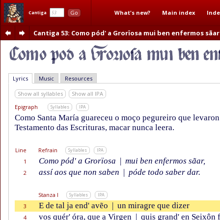
What's new?
Main index
Inde
Go
Cantiga
Cantiga 53
: Como pód' a Grorïosa mui ben enfermos sãar
Lyrics
Music
Resources
Show all syllables
Show all IPA
Epigraph
Syllables
IPA
Como Santa María guareceu o moço pegureiro que levaron a
Testamento das Escrituras, macar nunca leera.
Line
Refrain
Syllables
IPA
Como pód' a Grorïosa
|
mui ben enfermos sãar,
1
assí aos que non saben
|
póde todo saber dar.
2
Stanza I
Syllables
IPA
E de tal ja end' avẽo
|
un miragre que dizer
3
vos quér' óra, que a Virgen
|
quis grand' en Seixôn f
4