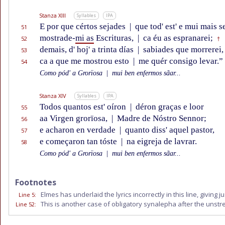
Stanza XIII
Syllables
IPA
E por que cértos sejades
|
que tod' est' e mui mais se
51
mostrade-
mi as
Escrituras,
|
ca éu as espranarei;
52
†
demais, d' hoj' a trinta días
|
sabiades que morrerei,
53
ca a que me mostrou esto
|
me quér consigo levar.”
54
Como pód' a Grorïosa
|
mui ben enfermos sãar...
Stanza XIV
Syllables
IPA
Todos quantos est' oíron
|
déron graças e loor
55
aa Virgen grorïosa,
|
Madre de Nóstro Sennor;
56
e acharon en verdade
|
quanto diss' aquel pastor,
57
e começaron tan tóste
|
na eigreja de lavrar.
58
Como pód' a Grorïosa
|
mui ben enfermos sãar...
Footnotes
Elmes has underlaid the lyrics incorrectly in this line, giving j
Line 5
:
This is another case of obligatory synalepha after the uns
Line 52
: