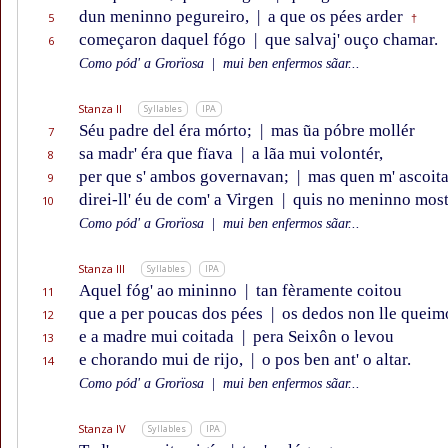
dun meninno pegureiro,
|
a que os pées arder
5
†
começaron daquel fógo
|
que salvaj' ouço chamar.
6
Como pód' a Grorïosa
|
mui ben enfermos sãar...
Stanza II
Syllables
IPA
Séu padre del éra mórto;
|
mas ũa póbre mollér
7
sa madr' éra que fïava
|
a lãa mui volontér,
8
per que s' ambos governavan;
|
mas quen m' ascoita
9
direi-ll' éu de com' a Virgen
|
quis no meninno most
10
Como pód' a Grorïosa
|
mui ben enfermos sãar...
Stanza III
Syllables
IPA
Aquel fóg' ao mininno
|
tan fèramente coitou
11
que a per poucas dos pées
|
os dedos non lle queim
12
e a madre mui coitada
|
pera Seixôn o levou
13
e chorando mui de rijo,
|
o pos ben ant' o altar.
14
Como pód' a Grorïosa
|
mui ben enfermos sãar...
Stanza IV
Syllables
IPA