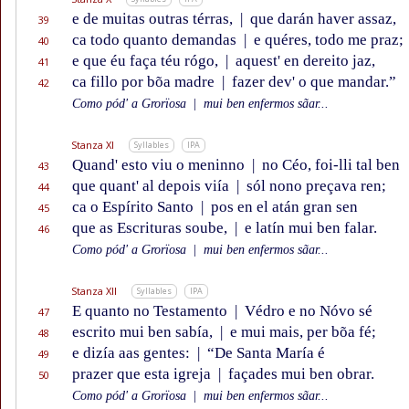
e de muitas outras térras,
|
que darán haver assaz,
39
ca todo quanto demandas
|
e quéres, todo me praz;
40
e que éu faça téu rógo,
|
aquest' en dereito jaz,
41
ca fillo por bõa madre
|
fazer dev' o que mandar.”
42
Como pód' a Grorïosa
|
mui ben enfermos sãar...
Stanza XI
Syllables
IPA
Quand' esto viu o meninno
|
no Céo, foi-lli tal ben
43
que quant' al depois viía
|
sól nono preçava ren;
44
ca o Espírito Santo
|
pos en el atán gran sen
45
que as Escrituras soube,
|
e latín mui ben falar.
46
Como pód' a Grorïosa
|
mui ben enfermos sãar...
Stanza XII
Syllables
IPA
E quanto no Testamento
|
Védro e no Nóvo sé
47
escrito mui ben sabía,
|
e mui mais, per bõa fé;
48
e dizía aas gentes:
|
“De Santa María é
49
prazer que esta igreja
|
façades mui ben obrar.
50
Como pód' a Grorïosa
|
mui ben enfermos sãar...