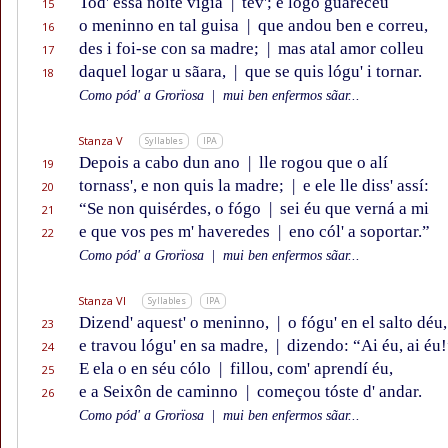
Tod' essa noite vigía
|
tev'; e lógo guareceu
15
o meninno en tal guisa
|
que andou ben e correu,
16
des i foi-se con sa madre;
|
mas atal amor colleu
17
daquel logar u sãara,
|
que se quis lógu' i tornar.
18
Como pód' a Grorïosa
|
mui ben enfermos sãar...
Stanza V
Syllables
IPA
Depois a cabo dun ano
|
lle rogou que o alí
19
tornass', e non quis la madre;
|
e ele lle diss' assí:
20
“Se non quisérdes, o fógo
|
sei éu que verná a mi
21
e que vos pes m' haveredes
|
eno cól' a soportar.”
22
Como pód' a Grorïosa
|
mui ben enfermos sãar...
Stanza VI
Syllables
IPA
Dizend' aquest' o meninno,
|
o fógu' en el salto déu,
23
e travou lógu' en sa madre,
|
dizendo: “Ai éu, ai éu!
24
E ela o en séu cólo
|
fillou, com' aprendí éu,
25
e a Seixôn de caminno
|
começou tóste d' andar.
26
Como pód' a Grorïosa
|
mui ben enfermos sãar...