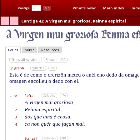
What's new?
Main index
Inde
Go
Cantiga
Cantiga 42
: A Virgen mui grorïosa, Reínna espirital
Lyrics
Music
Resources
Show all syllables
Show all IPA
Epigraph
Syllables
IPA
Esta é de como o crerizôn meteu o anél eno dedo da omagen
omagen encolleu o dedo con el.
Line
Refrain
Syllables
IPA
A Virgen mui grorïosa,
1
Reínna espirital,
2
dos que ama é ceosa,
3
ca non quér que façan mal.
4
Stanza I
Syllables
IPA