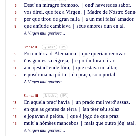
Dest' un miragre fremoso,
|
ond' haveredes sabor,
5
vos direi, que fez a Virgen,
|
Madre de Nóstro Senn
6
per que tirou de gran falla
|
a un mui falss' amador,
7
que amĩude cambiava
|
séus amores dun en al.
8
A Virgen mui grorïosa...
Stanza II
Syllables
IPA
Foi en térra d' Alemanna
|
que querían renovar
9
ũas gentes sa eigreja,
|
e porên foran tirar
10
a majestad' ende fóra,
|
que estava no altar,
11
e posérona na pórta
|
da praça, so o portal.
12
A Virgen mui grorïosa...
Stanza III
Syllables
IPA
En aquela praç' havía
|
un prado mui verd' assaz,
13
en que as gentes da térra
|
ían tẽer séu solaz
14
e jogavan à pelóta,
|
que é jógo de que praz
15
muit' a hómẽes mancebos
|
mais que outro jóg' atal.
16
A Virgen mui grorïosa...