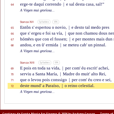
erge-te daquí correndo
|
e sal desta casa, sal!”
64
A Virgen mui grorïosa...
Stanza XVI
Syllables
IPA
Entôn s' espertou o novio,
|
e desto tal medo pres
65
que s' ergeu e foi sa vía,
|
que non chamou dous nen
66
hómẽes que con el fossen;
|
e per montes mais dun
67
andou, e en ũ' ermida
|
se meteu cab' un pinnal.
68
A Virgen mui grorïosa...
Stanza XVII
Syllables
IPA
E pois en toda sa vida,
|
per com' éu escrit' achei,
69
serviu a Santa María,
|
Madre do muit' alto Rei,
70
que o levou pois conssigo
|
per com' éu creo e sei,
71
deste mund' a Paraíso,
|
o reino celestïal.
72
A Virgen mui grorïosa...
Cantigas de Santa Maria for Singers © 2026 by Andrew Casson
Terms of