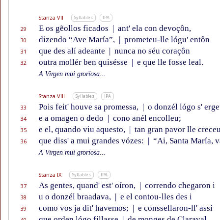
Stanza VII
Syllables
IPA
E os gẽollos ficados
|
ant' ela con devoçôn,
29
dizendo “Ave María”,
|
prometeu-lle lógu' entôn
30
que des alí adeante
|
nunca no séu coraçôn
31
outra mollér ben quisésse
|
e que lle fosse leal.
32
A Virgen mui grorïosa...
Stanza VIII
Syllables
IPA
Pois feit' houve sa promessa,
|
o donzél lógo s' erge
33
e a omagen o dedo
|
cono anél encolleu;
34
e el, quando viu aquesto,
|
tan gran pavor lle crece
35
que diss' a mui grandes vózes:
|
“Ai, Santa María, v
36
A Virgen mui grorïosa...
Stanza IX
Syllables
IPA
As gentes, quand' est' oíron,
|
correndo chegaron i
37
u o donzél braadava,
|
e el contou-lles des i
38
como vos ja dit' havemos;
|
e conssellaron-ll' assí
39
que orden lógo fillasse
|
de monges de Claraval.
40