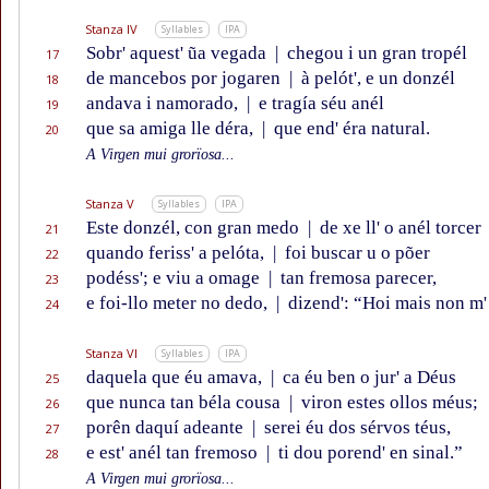
Stanza IV
Syllables
IPA
Sobr' aquest' ũa vegada
|
chegou i un gran tropél
17
de mancebos por jogaren
|
à pelót', e un donzél
18
andava i namorado,
|
e tragía séu anél
19
que sa amiga lle déra,
|
que end' éra natural.
20
A Virgen mui grorïosa...
Stanza V
Syllables
IPA
Este donzél, con gran medo
|
de xe ll' o anél torcer
21
quando feriss' a pelóta,
|
foi buscar u o põer
22
podéss'; e viu a omage
|
tan fremosa parecer,
23
e foi-llo meter no dedo,
|
dizend': “Hoi mais non m'
24
Stanza VI
Syllables
IPA
daquela que éu amava,
|
ca éu ben o jur' a Déus
25
que nunca tan béla cousa
|
viron estes ollos méus;
26
porên daquí adeante
|
serei éu dos sérvos téus,
27
e est' anél tan fremoso
|
ti dou porend' en sinal.”
28
A Virgen mui grorïosa...