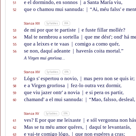
e el dormindo, en sonnos
|
a Santa María viu,
51
que o chamou mui sannuda:
|
“Ai, méu falss' e ment
52
Stanza XIII
Syllables
IPA
de mi por que te partiste
|
e fuste fillar mollér?
53
Mal te nembrou a sortella
|
que me dést'; ond' há m
54
que a leixes e te vaas
|
comigo a como quér,
55
se non, daquí adeante
|
haverás coita mortal.”
56
A Virgen mui grorïosa...
Stanza XIV
Syllables
IPA
Lógo s' espertou o novio,
|
mas pero non se quis ir;
57
e a Virgen grorïosa
|
fez-lo outra vez dormir,
58
que viu jazer ontr' a novia
|
e si pera os partir,
59
chamand' a el mui sannuda:
|
“Mao, falsso, desleal,
60
Stanza XV
Syllables
IPA
ves? E por que me leixaste
|
e sól vergonna non há
61
Mas se tu méu amor quéres,
|
daquí te levantarás,
62
e vai-te comigo lógo,
|
que non espéres a cras;
63