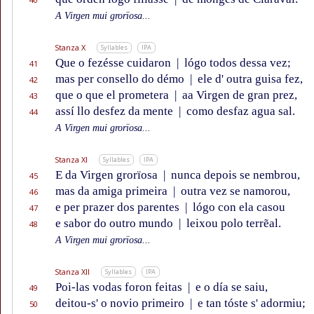
A Virgen mui grorïosa...
Stanza X
Syllables
IPA
Que o fezésse cuidaron
|
lógo todos dessa vez;
41
mas per consello do démo
|
ele d' outra guisa fez,
42
que o que el prometera
|
aa Virgen de gran prez,
43
assí llo desfez da mente
|
como desfaz agua sal.
44
A Virgen mui grorïosa...
Stanza XI
Syllables
IPA
E da Virgen grorïosa
|
nunca depois se nembrou,
45
mas da amiga primeira
|
outra vez se namorou,
46
e per prazer dos parentes
|
lógo con ela casou
47
e sabor do outro mundo
|
leixou polo terrẽal.
48
A Virgen mui grorïosa...
Stanza XII
Syllables
IPA
Poi-las vodas foron feitas
|
e o día se saiu,
49
deitou-s' o novio primeiro
|
e tan tóste s' adormiu;
50