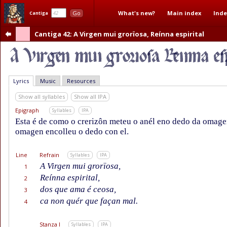
What's new?
Main index
Inde
Go
Cantiga
Cantiga 42
: A Virgen mui grorïosa, Reínna espirital
Lyrics
Music
Resources
Show all syllables
Show all IPA
Epigraph
Syllables
IPA
Esta é de como o crerizôn meteu o anél eno dedo da omagen
omagen encolleu o dedo con el.
Line
Refrain
Syllables
IPA
A Virgen mui grorïosa,
1
Reínna espirital,
2
dos que ama é ceosa,
3
ca non quér que façan mal.
4
Stanza I
Syllables
IPA