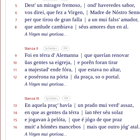
Dest' un miragre fremoso,
|
ond' haveredes sabor,
5
vos direi, que fez a Virgen,
|
Madre de Nóstro Senn
6
per que tirou de gran falla
|
a un mui falss' amador,
7
que amĩude cambiava
|
séus amores dun en al.
8
A Virgen mui grorïosa...
Stanza II
Syllables
IPA
Foi en térra d' Alemanna
|
que querían renovar
9
ũas gentes sa eigreja,
|
e porên foran tirar
10
a majestad' ende fóra,
|
que estava no altar,
11
e posérona na pórta
|
da praça, so o portal.
12
A Virgen mui grorïosa...
Stanza III
Syllables
IPA
En aquela praç' havía
|
un prado mui verd' assaz,
13
en que as gentes da térra
|
ían tẽer séu solaz
14
e jogavan à pelóta,
|
que é jógo de que praz
15
muit' a hómẽes mancebos
|
mais que outro jóg' atal.
16
A Virgen mui grorïosa...