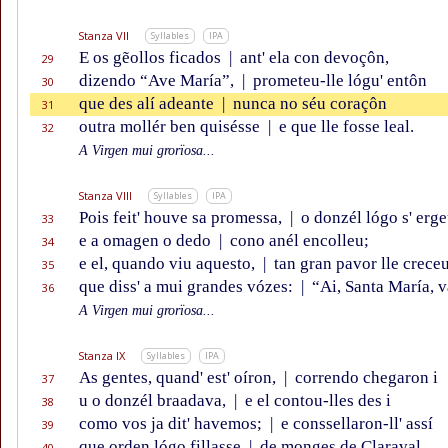
Stanza VII
Syllables
IPA
E os gẽollos ficados
|
ant' ela con devoçôn,
29
dizendo “Ave María”,
|
prometeu-lle lógu' entôn
30
que des alí adeante
|
nunca no séu coraçôn
31
outra mollér ben quisésse
|
e que lle fosse leal.
32
A Virgen mui grorïosa...
Stanza VIII
Syllables
IPA
Pois feit' houve sa promessa,
|
o donzél lógo s' erge
33
e a omagen o dedo
|
cono anél encolleu;
34
e el, quando viu aquesto,
|
tan gran pavor lle crece
35
que diss' a mui grandes vózes:
|
“Ai, Santa María, v
36
A Virgen mui grorïosa...
Stanza IX
Syllables
IPA
As gentes, quand' est' oíron,
|
correndo chegaron i
37
u o donzél braadava,
|
e el contou-lles des i
38
como vos ja dit' havemos;
|
e conssellaron-ll' assí
39
que orden lógo fillasse
|
de monges de Claraval.
40