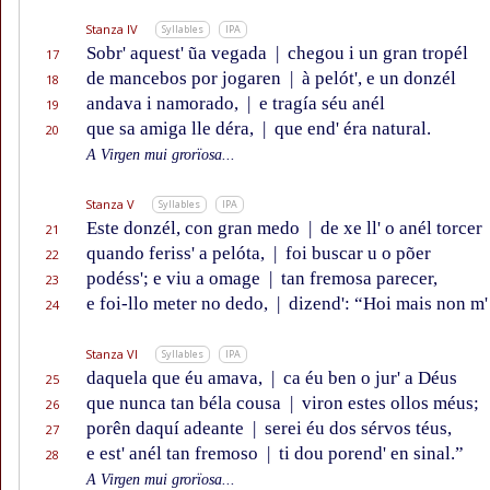
Stanza IV
Syllables
IPA
Sobr' aquest' ũa vegada
|
chegou i un gran tropél
17
de mancebos por jogaren
|
à pelót', e un donzél
18
andava i namorado,
|
e tragía séu anél
19
que sa amiga lle déra,
|
que end' éra natural.
20
A Virgen mui grorïosa...
Stanza V
Syllables
IPA
Este donzél, con gran medo
|
de xe ll' o anél torcer
21
quando feriss' a pelóta,
|
foi buscar u o põer
22
podéss'; e viu a omage
|
tan fremosa parecer,
23
e foi-llo meter no dedo,
|
dizend': “Hoi mais non m'
24
Stanza VI
Syllables
IPA
daquela que éu amava,
|
ca éu ben o jur' a Déus
25
que nunca tan béla cousa
|
viron estes ollos méus;
26
porên daquí adeante
|
serei éu dos sérvos téus,
27
e est' anél tan fremoso
|
ti dou porend' en sinal.”
28
A Virgen mui grorïosa...