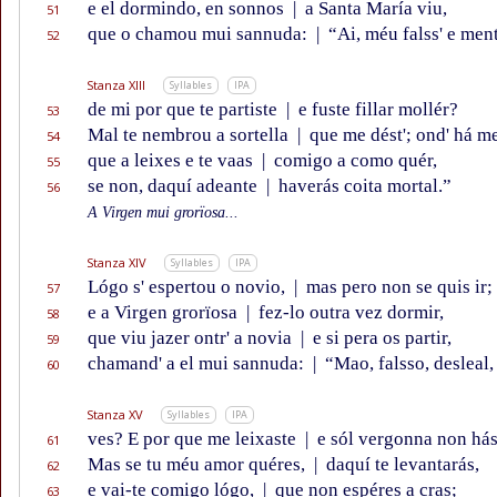
e el dormindo, en sonnos
|
a Santa María viu,
51
que o chamou mui sannuda:
|
“Ai, méu falss' e ment
52
Stanza XIII
Syllables
IPA
de mi por que te partiste
|
e fuste fillar mollér?
53
Mal te nembrou a sortella
|
que me dést'; ond' há m
54
que a leixes e te vaas
|
comigo a como quér,
55
se non, daquí adeante
|
haverás coita mortal.”
56
A Virgen mui grorïosa...
Stanza XIV
Syllables
IPA
Lógo s' espertou o novio,
|
mas pero non se quis ir;
57
e a Virgen grorïosa
|
fez-lo outra vez dormir,
58
que viu jazer ontr' a novia
|
e si pera os partir,
59
chamand' a el mui sannuda:
|
“Mao, falsso, desleal,
60
Stanza XV
Syllables
IPA
ves? E por que me leixaste
|
e sól vergonna non há
61
Mas se tu méu amor quéres,
|
daquí te levantarás,
62
e vai-te comigo lógo,
|
que non espéres a cras;
63