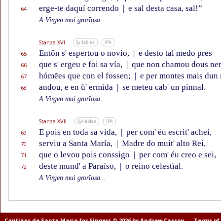
erge-te daquí correndo
|
e sal desta casa, sal!”
64
A Virgen mui grorïosa...
Stanza XVI
Syllables
IPA
Entôn s' espertou o novio,
|
e desto tal medo pres
65
que s' ergeu e foi sa vía,
|
que non chamou dous nen
66
hómẽes que con el fossen;
|
e per montes mais dun
67
andou, e en ũ' ermida
|
se meteu cab' un pinnal.
68
A Virgen mui grorïosa...
Stanza XVII
Syllables
IPA
E pois en toda sa vida,
|
per com' éu escrit' achei,
69
serviu a Santa María,
|
Madre do muit' alto Rei,
70
que o levou pois conssigo
|
per com' éu creo e sei,
71
deste mund' a Paraíso,
|
o reino celestïal.
72
A Virgen mui grorïosa...
Cantigas de Santa Maria for Singers © 2026 by Andrew Casson
Terms of