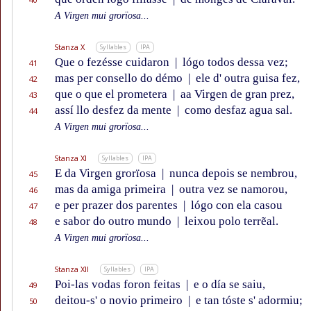
A Virgen mui grorïosa...
Stanza X
Syllables
IPA
Que o fezésse cuidaron
|
lógo todos dessa vez;
41
mas per consello do démo
|
ele d' outra guisa fez,
42
que o que el prometera
|
aa Virgen de gran prez,
43
assí llo desfez da mente
|
como desfaz agua sal.
44
A Virgen mui grorïosa...
Stanza XI
Syllables
IPA
E da Virgen grorïosa
|
nunca depois se nembrou,
45
mas da amiga primeira
|
outra vez se namorou,
46
e per prazer dos parentes
|
lógo con ela casou
47
e sabor do outro mundo
|
leixou polo terrẽal.
48
A Virgen mui grorïosa...
Stanza XII
Syllables
IPA
Poi-las vodas foron feitas
|
e o día se saiu,
49
deitou-s' o novio primeiro
|
e tan tóste s' adormiu;
50