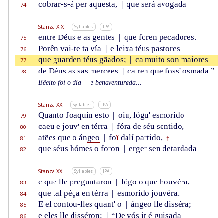
cobrar-s-á per aquesta,
|
que será avogada
74
Stanza XIX
Syllables
IPA
entre Déus e as gentes
|
que foren pecadores.
75
Porên vai-te ta vía
|
e leixa téus pastores
76
que guarden téus gãados;
|
ca muito son maiores
77
de Déus as sas mercees
|
ca ren que foss' osmada.”
78
Bẽeito foi o día
|
e benaventurada...
Stanza XX
Syllables
IPA
Quanto Joaquín esto
|
oiu, lógu' esmorido
79
caeu e jouv' en térra
|
fóra de séu sentido,
80
atẽes que o án
geo
|
fo
ï
dalí partido,
81
†
que séus hómes o foron
|
erger sen detardada
82
Stanza XXI
Syllables
IPA
e que lle preguntaron
|
lógo o que houvéra,
83
que tal péça en térra
|
esmorido jouvéra.
84
E el contou-lles quant' o
|
ángeo lle disséra;
85
e eles lle disséron:
|
“De vós ir é guisada
86