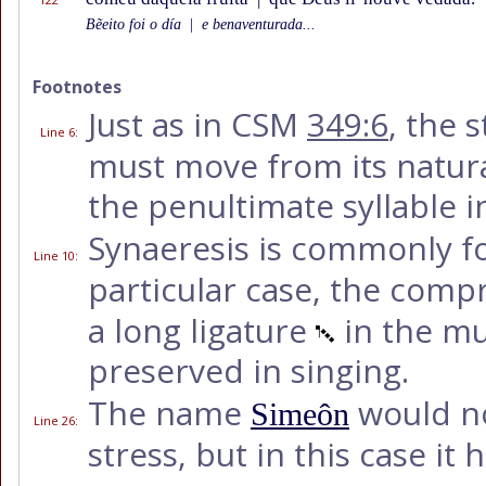
Bẽeito foi o día
|
e benaventurada...
Footnotes
Just as in CSM
349:6
, the 
Line 6
:
must move from its natur
the penultimate syllable i
Synaeresis is commonly f
Line 10
:
particular case, the comp
a long ligature
in the mus
preserved in singing.
The name
would no
Simeôn
Line 26
:
stress, but in this case it 