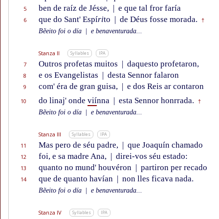
ben de raíz de Jésse,
|
e que tal fror faría
5
que do Sant' Espí
ri
to
|
de Déus fosse morada.
6
†
Bẽeito foi o día
|
e benaventurada...
Stanza II
Syllables
IPA
Outros profetas muitos
|
daquesto profetaron,
7
e os Evangelistas
|
desta Sennor falaron
8
com' éra de gran guisa,
|
e dos Reis ar contaron
9
do linaj' onde
vií
nna
|
esta Sennor honrrada.
10
†
Bẽeito foi o día
|
e benaventurada...
Stanza III
Syllables
IPA
Mas pero de séu padre,
|
que Joaquín chamado
11
foi, e sa madre Ana,
|
direi-vos séu estado:
12
quanto no mund' houvéron
|
partiron per recado
13
que de quanto havían
|
non lles ficava nada.
14
Bẽeito foi o día
|
e benaventurada...
Stanza IV
Syllables
IPA