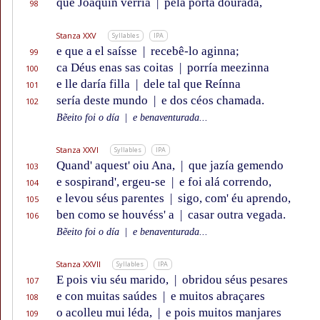
que Joaquín verría
|
pela pórta dourada,
98
Stanza XXV
Syllables
IPA
e que a el saísse
|
recebê-lo aginna;
99
ca Déus enas sas coitas
|
porría meezinna
100
e lle daría filla
|
dele tal que Reínna
101
sería deste mundo
|
e dos céos chamada.
102
Bẽeito foi o día
|
e benaventurada...
Stanza XXVI
Syllables
IPA
Quand' aquest' oiu Ana,
|
que jazía gemendo
103
e sospirand', ergeu-se
|
e foi alá correndo,
104
e levou séus parentes
|
sigo, com' éu aprendo,
105
ben como se houvéss' a
|
casar outra vegada.
106
Bẽeito foi o día
|
e benaventurada...
Stanza XXVII
Syllables
IPA
E pois viu séu marido,
|
obridou séus pesares
107
e con muitas saúdes
|
e muitos abraçares
108
o acolleu mui léda,
|
e pois muitos manjares
109