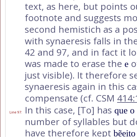
text, as here, but points 
footnote and suggests mo
second hemistich as a pos
with synaeresis falls in t
42 and 97, and in fact it 
was made to erase the
o
e
just visible). It therefore
synaeresis again in this ca
compensate (cf. CSM
414:
In this case,
[To]
has
que o
Line 97
:
number of syllables but do
have therefore kept
bẽeito