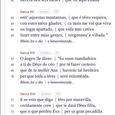
62
Stanza XVI
Syllables
IPA
entr' aquestas montannas,
|
que é térra esquiva,
63
con estes méus gãados;
|
ca mais me val que viva
64
en logar apartado,
|
que vida mui cativa
65
fazer entre mias gentes,
|
vergonnos' e viltada.”
66
Bẽeito foi o día
|
e benaventurada...
Stanza XVII
Syllables
IPA
O ángeo lle disse:
|
“éu soon mandadeiro
67
a ti de Déus do céo
|
por te fazer certeiro
68
que de ta mollér Ana
|
haverás tal herdeiro
69
per que toda a térra
|
será enlumẽada.
70
Bẽeito foi o día
|
e benaventurada...
Stanza XVIII
Syllables
IPA
E se esto que digo
|
tẽes por maravilla,
71
certãamente cree
|
que te dará Déus filla,
72
que o que perdeu Éva
|
per sa gran pecadilla
73