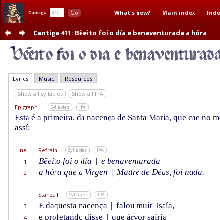
What's new?
Main index
Inde
Go
Cantiga
Cantiga 411
: Bẽeito foi o día e benaventurada a hóra
Lyrics
Music
Resources
Show all syllables
Show all IPA
Epigraph
Syllables
IPA
Esta é a primeira, da nacença de Santa María, que cae no 
assí:
Line
Refrain
Syllables
IPA
Bẽeito foi o día
|
e benaventurada
1
a hóra que a Virgen
|
Madre de Déus, foi nada.
2
Stanza I
Syllables
IPA
E daquesta nacença
|
falou muit' Isaía,
3
e profetando disse
|
que árvor saïría
4