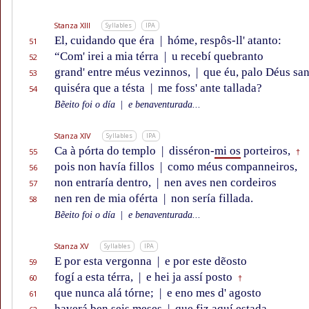
Stanza XIII
Syllables
IPA
El, cuidando que éra
|
hóme, respôs-ll' atanto:
51
“Com' irei a mia térra
|
u recebí quebranto
52
grand' entre méus vezinnos,
|
que éu, palo Déus san
53
quiséra que a tésta
|
me foss' ante tallada?
54
Bẽeito foi o día
|
e benaventurada...
Stanza XIV
Syllables
IPA
Ca à pórta do templo
|
disséron-
mi os
porteiros,
55
†
pois non havía fillos
|
como méus companneiros,
56
non entraría dentro,
|
nen aves nen cordeiros
57
nen ren de mia oférta
|
non sería fillada.
58
Bẽeito foi o día
|
e benaventurada...
Stanza XV
Syllables
IPA
E por esta vergonna
|
e por este dẽosto
59
fogí a esta térra,
|
e hei ja assí posto
60
†
que nunca alá tórne;
|
e eno mes d' agosto
61
haverá ben seis meses
|
que fiz aquí estada