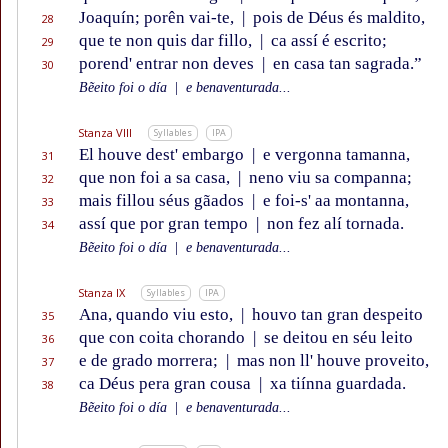
Joaquín; porên vai-te,
|
pois de Déus és maldito,
28
que te non quis dar fillo,
|
ca assí é escrito;
29
porend' entrar non deves
|
en casa tan sagrada.”
30
Bẽeito foi o día
|
e benaventurada...
Stanza VIII
Syllables
IPA
El houve dest' embargo
|
e vergonna tamanna,
31
que non foi a sa casa,
|
neno viu sa companna;
32
mais fillou séus gãados
|
e foi-s' aa montanna,
33
assí que por gran tempo
|
non fez alí tornada.
34
Bẽeito foi o día
|
e benaventurada...
Stanza IX
Syllables
IPA
Ana, quando viu esto,
|
houvo tan gran despeito
35
que con coita chorando
|
se deitou en séu leito
36
e de grado morrera;
|
mas non ll' houve proveito,
37
ca Déus pera gran cousa
|
xa tiínna guardada.
38
Bẽeito foi o día
|
e benaventurada...