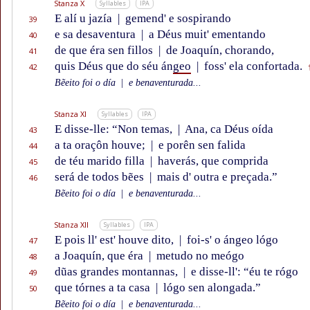
Stanza X
Syllables
IPA
E alí u jazía
|
gemend' e sospirando
39
e sa desaventura
|
a Déus muit' ementando
40
de que éra sen fillos
|
de Joaquín, chorando,
41
quis Déus que do séu án
geo
|
foss' ela confortada.
42
Bẽeito foi o día
|
e benaventurada...
Stanza XI
Syllables
IPA
E disse-lle: “Non temas,
|
Ana, ca Déus oída
43
a ta oraçôn houve;
|
e porên sen falida
44
de téu marido filla
|
haverás, que comprida
45
será de todos bẽes
|
mais d' outra e preçada.”
46
Bẽeito foi o día
|
e benaventurada...
Stanza XII
Syllables
IPA
E pois ll' est' houve dito,
|
foi-s' o ángeo lógo
47
a Joaquín, que éra
|
metudo no meógo
48
dũas grandes montannas,
|
e disse-ll': “éu te rógo
49
que tórnes a ta casa
|
lógo sen alongada.”
50
Bẽeito foi o día
|
e benaventurada...