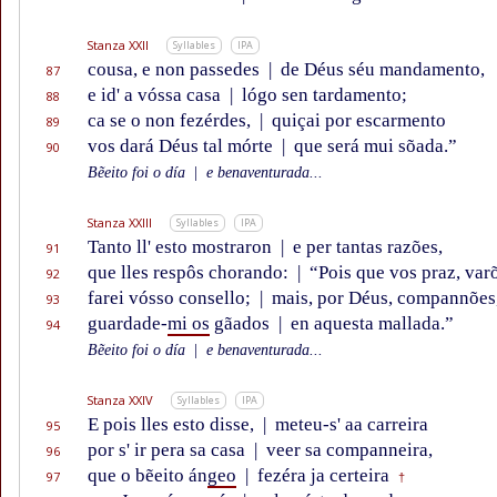
Stanza XXII
Syllables
IPA
cousa, e non passedes
|
de Déus séu mandamento,
87
e id' a vóssa casa
|
lógo sen tardamento;
88
ca se o non fezérdes,
|
quiçai por escarmento
89
vos dará Déus tal mórte
|
que será mui sõada.”
90
Bẽeito foi o día
|
e benaventurada...
Stanza XXIII
Syllables
IPA
Tanto ll' esto mostraron
|
e per tantas razões,
91
que lles respôs chorando:
|
“Pois que vos praz, var
92
farei vósso consello;
|
mais, por Déus, compannões
93
guardade-
mi os
gãados
|
en aquesta mallada.”
94
Bẽeito foi o día
|
e benaventurada...
Stanza XXIV
Syllables
IPA
E pois lles esto disse,
|
meteu-s' aa carreira
95
por s' ir pera sa casa
|
veer sa companneira,
96
que o bẽeito án
geo
|
fezéra ja certeira
97
†