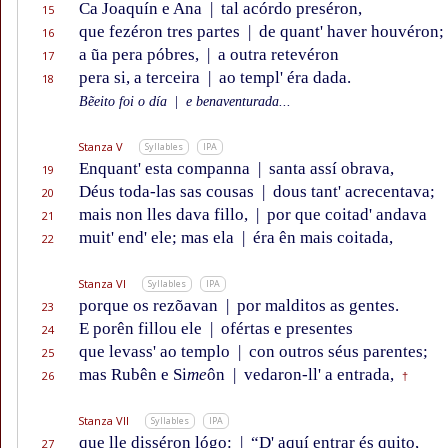
Ca Joaquín e Ana
|
tal acórdo preséron,
15
que fezéron tres partes
|
de quant' haver houvéron;
16
a ũa pera póbres,
|
a outra retevéron
17
pera si, a terceira
|
ao templ' éra dada.
18
Bẽeito foi o día
|
e benaventurada...
Stanza V
Syllables
IPA
Enquant' esta companna
|
santa assí obrava,
19
Déus toda-las sas cousas
|
dous tant' acrecentava;
20
mais non lles dava fillo,
|
por que coitad' andava
21
muit' end' ele; mas ela
|
éra ên mais coitada,
22
Stanza VI
Syllables
IPA
porque os rezõavan
|
por malditos as gentes.
23
E porên fillou ele
|
ofértas e presentes
24
que levass' ao templo
|
con outros séus parentes;
25
mas Rubên e Si
me
ôn
|
vedaron-ll' a entrada,
26
†
Stanza VII
Syllables
IPA
que lle disséron lógo:
|
“D' aquí entrar és quito,
27