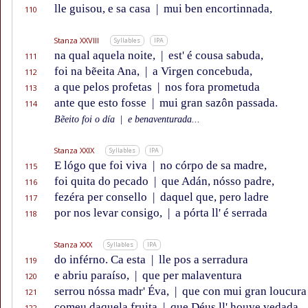
lle guisou, e sa casa
|
mui ben encortinnada,
110
Stanza XXVIII
Syllables
IPA
na qual aquela noite,
|
est' é cousa sabuda,
111
foi na bẽeita Ana,
|
a Virgen concebuda,
112
a que pelos profetas
|
nos fora prometuda
113
ante que esto fosse
|
mui gran sazôn passada.
114
Bẽeito foi o día
|
e benaventurada...
Stanza XXIX
Syllables
IPA
E lógo que foi viva
|
no córpo de sa madre,
115
foi quita do pecado
|
que Adán, nósso padre,
116
fezéra per consello
|
daquel que, pero ladre
117
por nos levar consigo,
|
a pórta ll' é serrada
118
Stanza XXX
Syllables
IPA
do inférno. Ca esta
|
lle pos a serradura
119
e abriu paraíso,
|
que per malaventura
120
serrou nóssa madr' Éva,
|
que con mui gran loucura
121
comeu daquela fruita
|
que Déus ll' houve vedada.
122