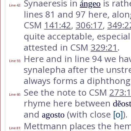
Synaeresis in
is rath
ángeo
Line 42
:
lines 81 and 97 here, alon
CSM
141:42
,
306:17
,
349:2
quite acceptable, especial
attested in CSM
329:21
.
Here and in line 94 we ha
Line 55
:
synalepha after the unst
always forms a diphthong
See the note to CSM
273:
Line 60
:
rhyme here between
dẽos
and
(with close
).
agosto
[o]
Mettmann places the hemi
Line 81
: