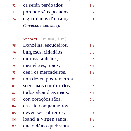
ca serán perdõados
72
6' e
porende séus pecados,
73
6' e
e guardados d' errança.
74
6' A
Cantando e con dança...
Stanza VI
Syllables
IPA
Donzélas, escudeiros,
75
6' c
burgeses, cidadãos,
76
6' d
outrossí aldeãos,
77
6' d
mesteiraes, rüãos,
78
6' d
des i os mercadeiros,
79
6' c
non deven postremeiros
80
6' c
seer; mais com' irmãos,
81
6' d
todos alçand' as mãos,
82
6' d
con corações sãos,
83
6' d
en esto companneiros
84
6' c
deven seer obreiros,
85
6' c
loand' a Virgen santa,
86
6' e
que o démo quebranta
87
6' e