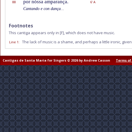
por nóssa amparança.
88
6' A
Cantando e con dança...
Footnotes
This cantiga appears only in
[F]
, which does not have music.
The lack of music is a shame, and perhaps a little ironic, given
Line 1
:
Cantigas de Santa Maria for Singers © 2026 by Andrew Casson
Terms of