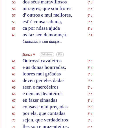
dos séus maravillosos
55
6' d
miragres, que son frores
56
6' c
d' outros e mui mellores,
57
6' c
est' é cousa sabuda,
58
6' e
ca por nóssa ajuda
59
6' e
os faz sen demorança.
60
6' A
Cantando e con dança...
Stanza V
Syllables
IPA
Outrossí cavaleiros
61
6' c
e as donas honrradas,
62
6' d
loores mui grãadas
63
6' d
deven per eles dadas
64
6' d
seer, e mercẽeiros
65
6' c
e demais deanteiros
66
6' c
en fazer sinaadas
67
6' d
cousas e mui preçadas
68
6' d
por ela, que contadas
69
6' d
sejan, que verdadeiros
70
6' c
lles son e prazenteiros,
71
6' c