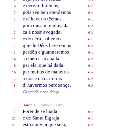
e dereito faremos,
6
6' d
pois séu ben atendemos
7
6' d
e d' haver o tẽemos
8
6' d
por cousa mui guisada,
9
6' c
ca é nóss' avogada;
10
6' c
e de cérto sabemos
11
6' d
que de Déus haveremos
12
6' d
perdôn e guannaremos
13
6' d
sa merce' acabada
14
6' c
per ela, que há dada
15
6' c
per muitas de maneiras
16
6' e
a nós e dá carreiras
17
6' e
d' havermos perdoança.
18
6' A
Cantando e con dança...
Stanza II
Syllables
IPA
Porende se loada
19
6' c
é de Santa Eigreja,
20
6' d
esto convên que seja,
21
6' d