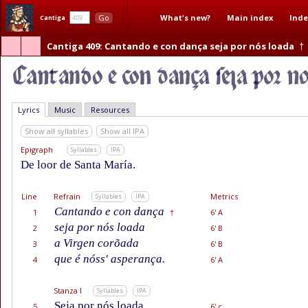
What's new?
Main index
Inde
Go
Cantiga
Cantiga 409
: Cantando e con dança seja por nós loada
†
Lyrics
Music
Resources
Show all syllables
Show all IPA
Epigraph
Syllables
IPA
De loor de Santa María.
Line
Refrain
Metrics
Syllables
IPA
Cantando e con dança
1
6' A
†
seja por nós loada
2
6' B
a Virgen corõada
3
6' B
que é nóss' asperança.
4
6' A
Stanza I
Syllables
IPA
Seja por nós loada,
5
6' c