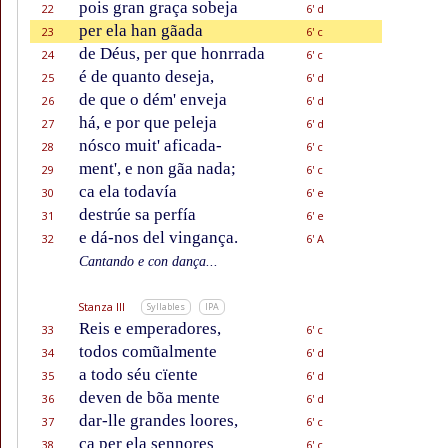
pois gran graça sobeja
22
6' d
per ela han gãada
23
6' c
de Déus, per que honrrada
24
6' c
é de quanto deseja,
25
6' d
de que o dém' enveja
26
6' d
há, e por que peleja
27
6' d
nósco muit' aficada-
28
6' c
ment', e non gãa nada;
29
6' c
ca ela todavía
30
6' e
destrúe sa perfía
31
6' e
e dá-nos del vingança.
32
6' A
Cantando e con dança...
Stanza III
Syllables
IPA
Reis e emperadores,
33
6' c
todos comũalmente
34
6' d
a todo séu cïente
35
6' d
deven de bõa mente
36
6' d
dar-lle grandes loores,
37
6' c
ca per ela sennores
38
6' c