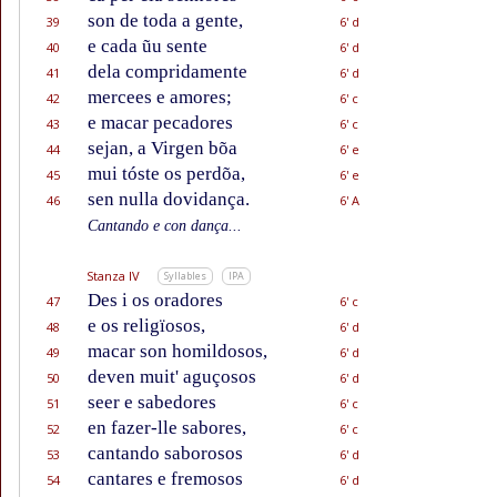
son de toda a gente,
39
6' d
e cada ũu sente
40
6' d
dela compridamente
41
6' d
mercees e amores;
42
6' c
e macar pecadores
43
6' c
sejan, a Virgen bõa
44
6' e
mui tóste os perdõa,
45
6' e
sen nulla dovidança.
46
6' A
Cantando e con dança...
Stanza IV
Syllables
IPA
Des i os oradores
47
6' c
e os religïosos,
48
6' d
macar son homildosos,
49
6' d
deven muit' aguçosos
50
6' d
seer e sabedores
51
6' c
en fazer-lle sabores,
52
6' c
cantando saborosos
53
6' d
cantares e fremosos
54
6' d