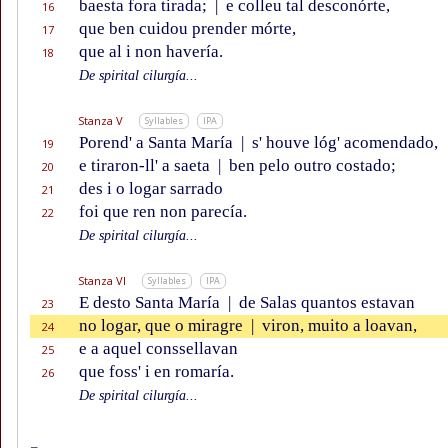
baesta fora tirada;
|
e colleu tal desconórte,
16
que ben cuidou prender mórte,
17
que al i non havería.
18
De spirital cilurgía...
Stanza V
Syllables
IPA
Porend' a Santa María
|
s' houve lóg' acomendado,
19
e tiraron-ll' a saeta
|
ben pelo outro costado;
20
des i o logar sarrado
21
foi que ren non parecía.
22
De spirital cilurgía...
Stanza VI
Syllables
IPA
E desto Santa María
|
de Salas quantos estavan
23
no logar, que o miragre
|
viron, muito a loavan,
24
e a aquel conssellavan
25
que foss' i en romaría.
26
De spirital cilurgía...