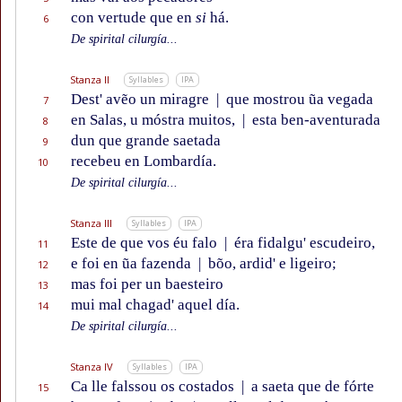
con vertude que en
si
há.
6
De spirital cilurgía...
Stanza II
Syllables
IPA
Dest' avẽo un miragre
|
que mostrou ũa vegada
7
en Salas, u móstra muitos,
|
esta ben-aventurada
8
dun que grande saetada
9
recebeu en Lombardía.
10
De spirital cilurgía...
Stanza III
Syllables
IPA
Este de que vos éu falo
|
éra fidalgu' escudeiro,
11
e foi en ũa fazenda
|
bõo, ardid' e ligeiro;
12
mas foi per un baesteiro
13
mui mal chagad' aquel día.
14
De spirital cilurgía...
Stanza IV
Syllables
IPA
Ca lle falssou os costados
|
a saeta que de fórte
15