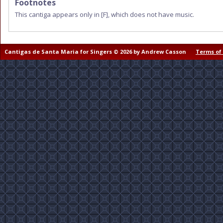
Footnotes
This cantiga appears only in
[F]
, which does not have music.
Cantigas de Santa Maria for Singers © 2026 by Andrew Casson
Terms of