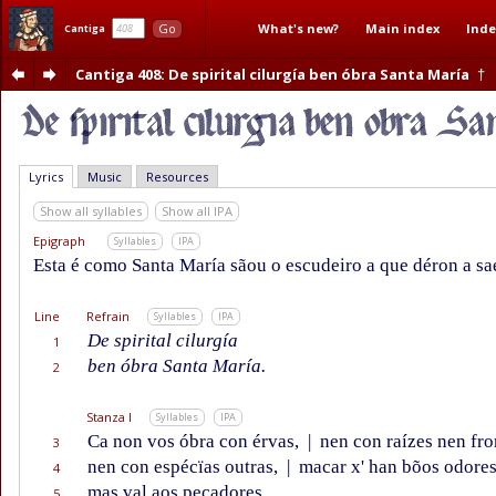
What's new?
Main index
Inde
Go
Cantiga
Cantiga 408
: De spirital cilurgía ben óbra Santa María
†
Lyrics
Music
Resources
Show all syllables
Show all IPA
Epigraph
Syllables
IPA
Esta é como Santa María sãou o escudeiro a que déron a sa
Line
Refrain
Syllables
IPA
De spirital cilurgía
1
ben óbra Santa María.
2
Stanza I
Syllables
IPA
Ca non vos óbra con érvas,
|
nen con raízes nen fro
3
nen con espécïas outras,
|
macar x' han bõos odores
4
mas val aos pecadores
5