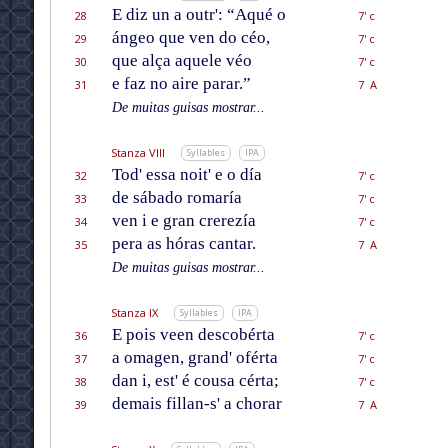
E diz un a outr': “Aqué o
28
7' c
ángeo que ven do céo,
29
7' c
que alça aquele véo
30
7' c
e faz no aire parar.”
31
7 A
De muitas guisas mostrar...
Stanza VIII
Syllables
IPA
Tod' essa noit' e o día
32
7' c
de sábado romaría
33
7' c
ven i e gran crerezía
34
7' c
pera as hóras cantar.
35
7 A
De muitas guisas mostrar...
Stanza IX
Syllables
IPA
E pois veen descobérta
36
7' c
a omagen, grand' oférta
37
7' c
dan i, est' é cousa cérta;
38
7' c
demais fillan-s' a chorar
39
7 A