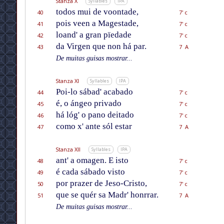
Stanza X
Syllables
IPA
todos mui de voontade,
40
7' c
pois veen a Magestade,
41
7' c
loand' a gran pïedade
42
7' c
da Virgen que non há par.
43
7 A
De muitas guisas mostrar...
Stanza XI
Syllables
IPA
Poi-lo sábad' acabado
44
7' c
é, o ángeo privado
45
7' c
há lóg' o pano deitado
46
7' c
como x' ante sól estar
47
7 A
Stanza XII
Syllables
IPA
ant' a omagen. E isto
48
7' c
é cada sábado visto
49
7' c
por prazer de Jeso-Cristo,
50
7' c
que se quér sa Madr' honrrar.
51
7 A
De muitas guisas mostrar...