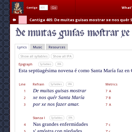
What'
Go
Cantiga
Cantiga 405
: De muitas guisas mostrar xe nos quér 
Lyrics
Music
Resources
Show all syllables
Show all IPA
Epigraph
Syllables
IPA
Esta septüagésima novena é como Santa María faz en 
Line
Refrain
Metrics
Syllables
IPA
De muitas guisas mostrar
1
7 A
xe nos quér Santa María
2
7' B
por xe nos fazer amar.
3
7 A
Stanza I
Syllables
IPA
Nas grandes enfermidades
4
7' c
s' amóstra con pïedades,
5
7' c