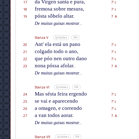
da Virgen santa e pura,
17
7' c
fremosa sobre mesura,
18
7' c
pósta sôbelo altar.
19
7 A
De muitas guisas mostrar...
Stanza V
Syllables
IPA
Ant' ela está un pano
20
7' c
colgado todo o ano,
21
7' c
que póo nen outro dano
22
7' c
nona póssa afolar.
23
7 A
De muitas guisas mostrar...
Stanza VI
Syllables
IPA
Mas sésta feira ergendo
24
7' c
se vai e aparecendo
25
7' c
a omagen, e correndo
26
7' c
a van todos aorar.
27
7 A
De muitas guisas mostrar...
Stanza VII
Syllables
IPA