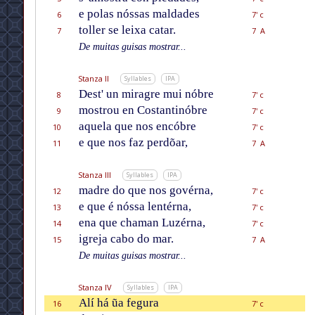
e polas nóssas maldades
6
7' c
toller se leixa catar.
7
7 A
De muitas guisas mostrar...
Stanza II
Syllables
IPA
Dest' un miragre mui nóbre
8
7' c
mostrou en Costantinóbre
9
7' c
aquela que nos encóbre
10
7' c
e que nos faz perdõar,
11
7 A
Stanza III
Syllables
IPA
madre do que nos govérna,
12
7' c
e que é nóssa lentérna,
13
7' c
ena que chaman Luzérna,
14
7' c
igreja cabo do mar.
15
7 A
De muitas guisas mostrar...
Stanza IV
Syllables
IPA
Alí há ũa fegura
16
7' c