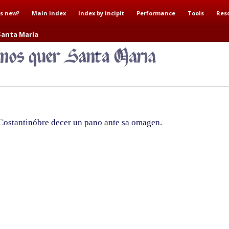
s new?
Main index
Index by incipit
Performance
Tools
Res
Santa María
Costantinóbre decer un pano ante sa omagen.