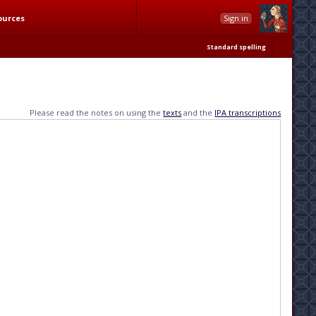
ources
Sign in
Standard spelling
Please read the notes on using the
texts
and the
IPA transcriptions