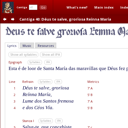
What's new?
Main index
Inde
Go
Cantiga
Cantiga 40
: Déus te salve, grorïosa Reínna María
Lyrics
Music
Resources
Show all syllables
Show all IPA
Epigraph
Syllables
IPA
Esta é de loor de Santa María das maravillas que Déus fez p
Line
Refrain
Metrics
Syllables
IPA
Déus te salve, grorïosa
1
7' A
Reínna María,
2
5' B
Lume dos Santos fremosa
3
7' A
e dos Céos Vía.
4
5' B
Stanza I
Syllables
IPA
Salve-te, que concebiste
5
7' c