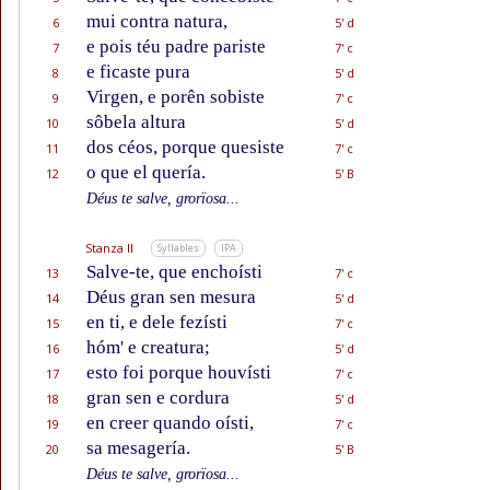
mui contra natura,
6
5' d
e pois téu padre pariste
7
7' c
e ficaste pura
8
5' d
Virgen, e porên sobiste
9
7' c
sôbela altura
10
5' d
dos céos, porque quesiste
11
7' c
o que el quería.
12
5' B
Déus te salve, grorïosa...
Stanza II
Syllables
IPA
Salve-te, que enchoísti
13
7' c
Déus gran sen mesura
14
5' d
en ti, e dele fezísti
15
7' c
hóm' e creatura;
16
5' d
esto foi porque houvísti
17
7' c
gran sen e cordura
18
5' d
en creer quando oísti,
19
7' c
sa mesagería.
20
5' B
Déus te salve, grorïosa...