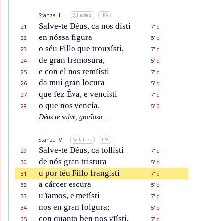
Stanza III
Syllables
IPA
Salve-te Déus, ca nos dísti
21
7' c
en nóssa figura
22
5' d
o séu Fillo que trouxísti,
23
7' c
de gran fremosura,
24
5' d
e con el nos remĩísti
25
7' c
da mui gran locura
26
5' d
que fez Éva, e vencísti
27
7' c
o que nos vencía.
28
5' B
Déus te salve, grorïosa...
Stanza IV
Syllables
IPA
Salve-te Déus, ca tollísti
29
7' c
de nós gran tristura
30
5' d
u por téu Fillo frangísti
31
7' c
a cárcer escura
32
5' d
u ïamos, e metísti
33
7' c
nos en gran folgura;
34
5' d
con quanto ben nos vĩísti,
35
7' c