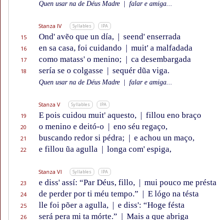
Quen usar na de Déus Madre
|
falar e amiga...
Stanza IV
Syllables
IPA
Ond' avẽo que un día,
|
seend' enserrada
15
en sa casa, foi cuidando
|
muit' a malfadada
16
como matass' o menino;
|
ca desembargada
17
sería se o colgasse
|
sequér dũa viga.
18
Quen usar na de Déus Madre
|
falar e amiga...
Stanza V
Syllables
IPA
E pois cuidou muit' aquesto,
|
fillou eno braço
19
o menino e deitó-o
|
eno séu regaço,
20
buscando redor si pédra;
|
e achou un maço,
21
e fillou ũa agulla
|
longa com' espiga,
22
Stanza VI
Syllables
IPA
e diss' assí: “Par Déus, fillo,
|
mui pouco me présta
23
de perder por ti méu tempo.”
|
E lógo na tésta
24
lle foi põer a agulla,
|
e diss': “Hoge fésta
25
será pera mi ta mórte.”
|
Mais a que abriga
26