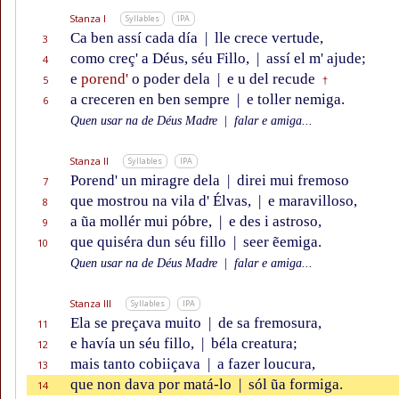
Stanza I
Syllables
IPA
Ca ben assí cada día
|
lle crece vertude,
3
como creç' a Déus, séu Fillo,
|
assí el m' ajude;
4
e
porend'
o poder dela
|
e u del recude
5
†
a creceren en ben sempre
|
e toller nemiga.
6
Quen usar na de Déus Madre
|
falar e amiga...
Stanza II
Syllables
IPA
Porend' un miragre dela
|
direi mui fremoso
7
que mostrou na vila d' Élvas,
|
e maravilloso,
8
a ũa mollér mui póbre,
|
e des i astroso,
9
que quiséra dun séu fillo
|
seer ẽemiga.
10
Quen usar na de Déus Madre
|
falar e amiga...
Stanza III
Syllables
IPA
Ela se preçava muito
|
de sa fremosura,
11
e havía un séu fillo,
|
béla creatura;
12
mais tanto cobiiçava
|
a fazer loucura,
13
que non dava por matá-lo
|
sól ũa formiga.
14