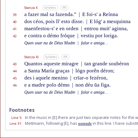
Stanza X
Syllables
IPA
a fazer mal sa fazenda.”
|
E foi-s' a Reínna
39
dos céos, pois ll' esto disse.
|
E lóg' a mesquinna
40
maenfestou-s' e en orden
|
entrou muit' aginna,
41
e contra o démo fróque
|
vestiu por loriga.
42
Quen usar na de Déus Madre
|
falar e amiga...
Stanza XI
Syllables
IPA
Quantos aqueste miragre
|
tan grande soubéron
43
a Santa María graças
|
lógo porên déron;
44
des i aquele menino
|
crïar-o fezéron,
45
e a madre polo démo
|
non déu ũa figa.
46
Quen usar na de Déus Madre
|
falar e amiga...
Footnotes
In the music in
[E]
there are just two separate notes for the 
Line 5
:
Mettmann, following
[E]
, has
in this line. I have sub
Line 31
:
porende