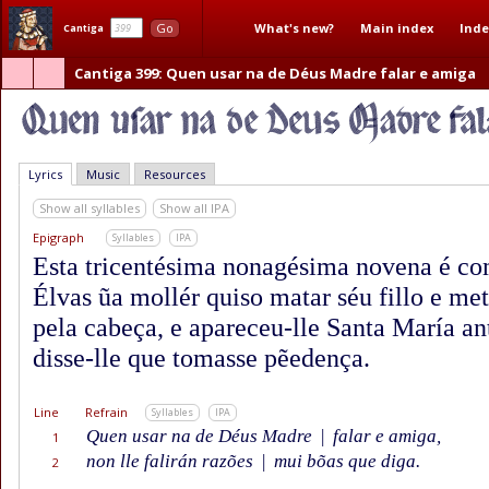
What's new?
Main index
Inde
Go
Cantiga
Cantiga 399
: Quen usar na de Déus Madre falar e amiga
Lyrics
Music
Resources
Show all syllables
Show all IPA
Epigraph
Syllables
IPA
Esta tricentésima nonagésima novena é com
Élvas ũa mollér quiso matar séu fillo e met
pela cabeça, e apareceu-lle Santa María an
disse-lle que tomasse pẽedença.
Line
Refrain
Syllables
IPA
Quen usar na de Déus Madre
|
falar e amiga,
1
non lle falirán razões
|
mui bõas que diga.
2