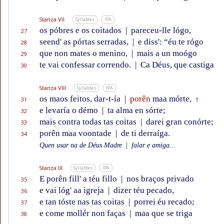
Stanza VII
Syllables
IPA
os póbres e os coitados
|
pareceu-lle lógo,
27
seend' as pórtas serradas,
|
e diss': “éu te rógo
28
que non mates o menino,
|
mais a un moógo
29
te vai confessar correndo.
|
Ca Déus, que castiga
30
Stanza VIII
Syllables
IPA
os maos feitos, dar-t-ía
|
porên
maa mórte,
31
†
e levaría o démo
|
ta alma en sórte;
32
mais contra todas tas coitas
|
darei gran conórte;
33
porên maa voontade
|
de ti derraíga.
34
Quen usar na de Déus Madre
|
falar e amiga...
Stanza IX
Syllables
IPA
E porên fill' a téu fillo
|
nos braços privado
35
e vai lóg' aa igreja
|
dizer téu pecado,
36
e tan tóste nas tas coitas
|
porrei éu recado;
37
e come mollér non faças
|
maa que se triga
38