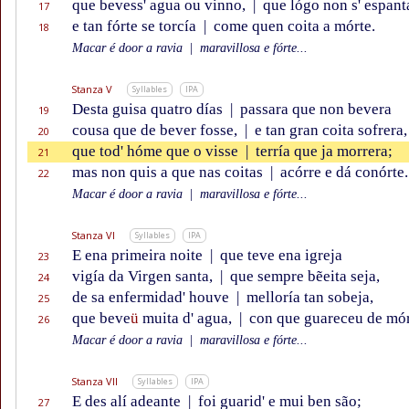
que bevess' agua ou vinno,
|
que lógo non s' espant
17
e tan fórte se torcía
|
come quen coita a mórte.
18
Macar é door a ravia
|
maravillosa e fórte...
Stanza V
Syllables
IPA
Desta guisa quatro días
|
passara que non bevera
19
cousa que de bever fosse,
|
e tan gran coita sofrera,
20
que tod' hóme que o visse
|
terría que ja morrera;
21
mas non quis a que nas coitas
|
acórre e dá conórte.
22
Macar é door a ravia
|
maravillosa e fórte...
Stanza VI
Syllables
IPA
E ena primeira noite
|
que teve ena igreja
23
vigía da Virgen santa,
|
que sempre bẽeita seja,
24
de sa enfermidad' houve
|
melloría tan sobeja,
25
que beve
ü
muita d' agua,
|
con que guareceu de mór
26
Macar é door a ravia
|
maravillosa e fórte...
Stanza VII
Syllables
IPA
E des alí adeante
|
foi guarid' e mui ben são;
27