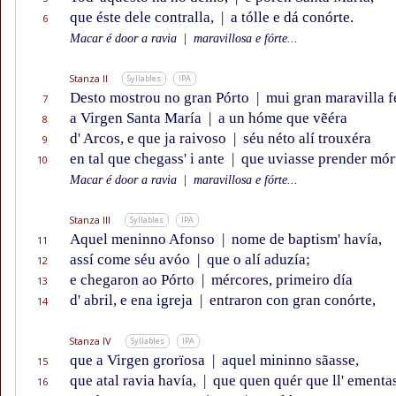
que éste dele contralla,
|
a tólle e dá conórte.
6
Macar é door a ravia
|
maravillosa e fórte...
Stanza II
Syllables
IPA
Desto mostrou no gran Pórto
|
mui gran maravilla f
7
a Virgen Santa María
|
a un hóme que vẽéra
8
d' Arcos, e que ja raivoso
|
séu néto alí trouxéra
9
en tal que chegass' i ante
|
que uviasse prender mór
10
Macar é door a ravia
|
maravillosa e fórte...
Stanza III
Syllables
IPA
Aquel meninno Afonso
|
nome de baptism' havía,
11
assí come séu avóo
|
que o alí aduzía;
12
e chegaron ao Pórto
|
mércores, primeiro día
13
d' abril, e ena igreja
|
entraron con gran conórte,
14
Stanza IV
Syllables
IPA
que a Virgen grorïosa
|
aquel mininno sãasse,
15
que atal ravia havía,
|
que quen quér que ll' ementa
16