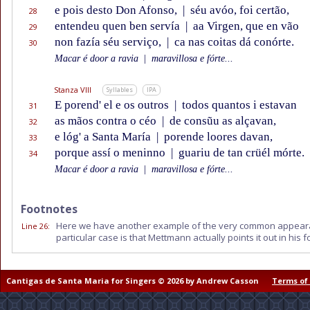
e pois desto Don Afonso,
|
séu avóo, foi certão,
28
entendeu quen ben servía
|
aa Virgen, que en vão
29
non fazía séu serviço,
|
ca nas coitas dá conórte.
30
Macar é door a ravia
|
maravillosa e fórte...
Stanza VIII
Syllables
IPA
E porend' el e os outros
|
todos quantos i estavan
31
as mãos contra o céo
|
de consũu as alçavan,
32
e lóg' a Santa María
|
porende loores davan,
33
porque assí o meninno
|
guariu de tan crüél mórte.
34
Macar é door a ravia
|
maravillosa e fórte...
Footnotes
Here we have another example of the very common appearance
Line 26
:
particular case is that Mettmann actually points it out in his 
Cantigas de Santa Maria for Singers © 2026 by Andrew Casson
Terms of