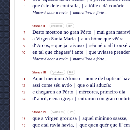
que éste dele contralla,
|
a tólle e dá conórte.
6
Macar é door a ravia
|
maravillosa e fórte...
Stanza II
Syllables
IPA
Desto mostrou no gran Pórto
|
mui gran maravil
7
a Virgen Santa María
|
a un hóme que vẽéra
8
d' Arcos, e que ja raivoso
|
séu néto alí trouxér
9
en tal que chegass' i ante
|
que uviasse prender
10
Macar é door a ravia
|
maravillosa e fórte...
Stanza III
Syllables
IPA
Aquel meninno Afonso
|
nome de baptism' hav
11
assí come séu avóo
|
que o alí aduzía;
12
e chegaron ao Pórto
|
mércores, primeiro día
13
d' abril, e ena igreja
|
entraron con gran conórt
14
Stanza IV
Syllables
IPA
que a Virgen grorïosa
|
aquel mininno sãasse,
15
que atal ravia havía,
|
que quen quér que ll' em
16