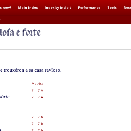
s new?
Main index
Index by incipit
Performance
Tools
Res
e
 trouxéron a sa casa ravïoso.
Metrics
7'
|
7' A
órte.
7'
|
7' A
7'
|
7' b
7'
|
7' b
a,
7'
|
7' b