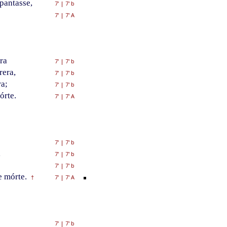
pantasse,
7'
|
7' b
7'
|
7' A
ra
7'
|
7' b
rera,
7'
|
7' b
ra;
7'
|
7' b
órte.
7'
|
7' A
7'
|
7' b
,
7'
|
7' b
7'
|
7' b
 mórte.
7'
|
7' A
†
7'
|
7' b