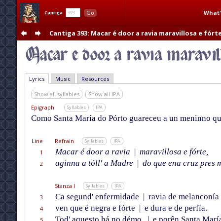
What'
Go
Cantiga
Cantiga 393
: Macar é door a ravia maravillosa e fórt
Lyrics
Music
Resources
Show all syllables
Show all IPA
Epigraph
Syllables
IPA
Como Santa María do Pórto guareceu a un meninno que
Line
Refrain
Syllables
IPA
Macar é door a ravia
|
maravillosa e fórte,
1
aginna a tóll' a Madre
|
do que ena cruz pres m
2
Stanza I
Syllables
IPA
Ca segund' enfermidade
|
ravia de melanconía
3
ven que é negra e fórte
|
e dura e de perfía.
4
Tod' aquesto há no démo,
|
e porên Santa Marí
5