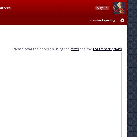
ources
Sign in
Standard spelling
Please read the notes on using the
texts
and the
IPA transcriptions