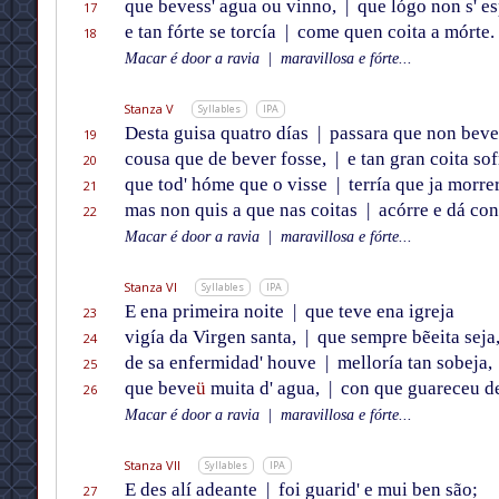
que bevess' agua ou vinno,
|
que lógo non s' es
17
e tan fórte se torcía
|
come quen coita a mórte.
18
Macar é door a ravia
|
maravillosa e fórte...
Stanza V
Syllables
IPA
Desta guisa quatro días
|
passara que non beve
19
cousa que de bever fosse,
|
e tan gran coita sof
20
que tod' hóme que o visse
|
terría que ja morre
21
mas non quis a que nas coitas
|
acórre e dá con
22
Macar é door a ravia
|
maravillosa e fórte...
Stanza VI
Syllables
IPA
E ena primeira noite
|
que teve ena igreja
23
vigía da Virgen santa,
|
que sempre bẽeita seja
24
de sa enfermidad' houve
|
melloría tan sobeja,
25
que beve
ü
muita d' agua,
|
con que guareceu de
26
Macar é door a ravia
|
maravillosa e fórte...
Stanza VII
Syllables
IPA
E des alí adeante
|
foi guarid' e mui ben são;
27