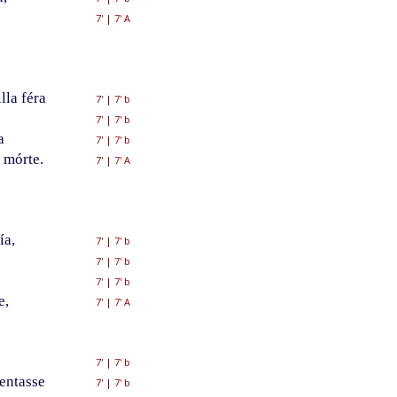
7'
|
7' A
la féra
7'
|
7' b
7'
|
7' b
a
7'
|
7' b
 mórte.
7'
|
7' A
ía,
7'
|
7' b
7'
|
7' b
7'
|
7' b
e,
7'
|
7' A
7'
|
7' b
entasse
7'
|
7' b