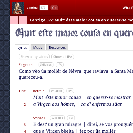
What'
Go
Cantiga
Cantiga 372
: Muit' éste maior cousa en querer-se m
Lyrics
Music
Resources
Show all syllables
Show all IPA
Epigraph
Syllables
IPA
Como vẽo ũa mollér de Névra, que raviava, a Santa Mar
guareceu-a.
Line
Refrain
Syllables
IPA
Muit' éste maior cousa
|
en querer-se mostrar
1
a Virgen aos hómes,
|
ca d' enfermos sãar.
2
Stanza I
Syllables
IPA
E dest' un gran miragre
|
direi, se vos prouguér
3
que a Virgen bẽeita
|
fez por ũa mollér
4