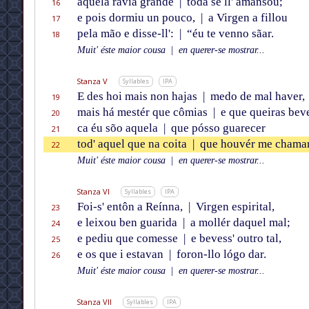
aquela ravia grande
|
toda se ll' amansou;
16
e pois dormiu un pouco,
|
a Virgen a fillou
17
pela mão e disse-ll':
|
“éu te venno sãar.
18
Muit' éste maior cousa
|
en querer-se mostrar...
Stanza V
Syllables
IPA
E des hoi mais non hajas
|
medo de mal haver,
19
mais há mestér que cômias
|
e que queiras beve
20
ca éu sõo aquela
|
que pósso guarecer
21
tod' aquel que na coita
|
que houvér me chamar
22
Muit' éste maior cousa
|
en querer-se mostrar...
Stanza VI
Syllables
IPA
Foi-s' entôn a Reínna,
|
Virgen espirital,
23
e leixou ben guarida
|
a mollér daquel mal;
24
e pediu que comesse
|
e bevess' outro tal,
25
e os que i estavan
|
foron-llo lógo dar.
26
Muit' éste maior cousa
|
en querer-se mostrar...
Stanza VII
Syllables
IPA