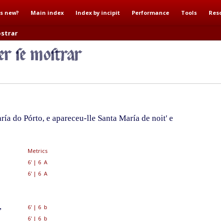
s new?
Main index
Index by incipit
Performance
Tools
Res
ostrar
ía do Pórto, e apareceu-lle Santa María de noit' e
Metrics
6'
|
6 A
6'
|
6 A
,
6'
|
6 b
6'
|
6 b