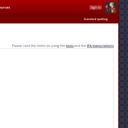
ources
Sign in
Standard spelling
Please read the notes on using the
texts
and the
IPA transcriptions