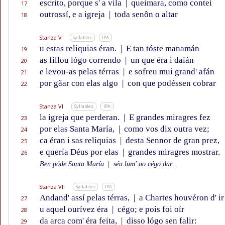
escrito, porque s' a vila
|
queimara, como contei
17
outrossí, e a igreja
|
toda senôn o altar
18
Stanza V
Syllables
IPA
u estas reliquias éran.
|
E tan tóste manamán
19
as fillou lógo correndo
|
un que éra i daián
20
e levou-as pelas térras
|
e sofreu mui grand' afán
21
por gãar con elas algo
|
con que podéssen cobrar
22
Stanza VI
Syllables
IPA
la igreja que perderan.
|
E grandes miragres fez
23
por elas Santa María,
|
como vos dix outra vez;
24
ca éran i sas reliquias
|
desta Sennor de gran prez,
25
e quería Déus por elas
|
grandes miragres mostrar.
26
Ben póde Santa María
|
séu lum' ao cégo dar...
Stanza VII
Syllables
IPA
Andand' assí pelas térras,
|
a Chartes houvéron d' ir
27
u aquel ourívez éra
|
cégo; e pois foi oír
28
da arca com' éra feita,
|
disso lógo sen falir:
29