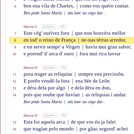
ben ena vila de Chartes,
|
como vos quéro contar.
6
Ben póde Santa María
|
séu lum' ao cégo dar...
Stanza II
Syllables
IPA
Este cég' ourívez fora
|
que non houvéra mellor
7
en tod' o reino de França
|
ne-nas térras arredor,
8
e en servir sempr' a Virgen
|
havía mui gran sabor;
9
e porend' ũ' arca d' ouro
|
fora mui rica lavrar
10
Stanza III
Syllables
IPA
pora trager as reliquias
|
sempre ena precissôn.
11
E porên vendê-la fora
|
ena Sée de Leôn
12
e déra dela por algo
|
e dela déra en don,
13
pois que soube que havían
|
as reliquias i andar.
14
Ben póde Santa María
|
séu lum' ao cégo dar...
Stanza IV
Syllables
IPA
Esta foi aquela arca
|
de que vos éu ja falei
15
que tragían pelo mundo
|
por gãar, segund' achei
16