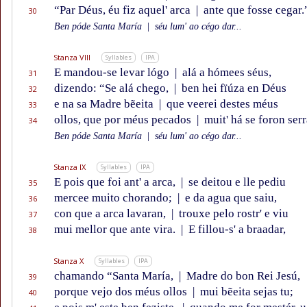
“Par Déus, éu fiz aquel' arca
|
ante que fosse cegar.
30
Ben póde Santa María
|
séu lum' ao cégo dar...
Stanza VIII
Syllables
IPA
E mandou-se levar lógo
|
alá a hómees séus,
31
dizendo: “Se alá chego,
|
ben hei fïúza en Déus
32
e na sa Madre bẽeita
|
que veerei destes méus
33
ollos, que por méus pecados
|
muit' há se foron serr
34
Ben póde Santa María
|
séu lum' ao cégo dar...
Stanza IX
Syllables
IPA
E pois que foi ant' a arca,
|
se deitou e lle pediu
35
mercee muito chorando;
|
e da agua que saiu,
36
con que a arca lavaran,
|
trouxe pelo rostr' e viu
37
mui mellor que ante vira.
|
E fillou-s' a braadar,
38
Stanza X
Syllables
IPA
chamando “Santa María,
|
Madre do bon Rei Jesú,
39
porque vejo dos méus ollos
|
mui bẽeita sejas tu;
40