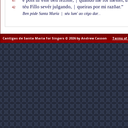
e pois m' este ben feziste,
|
quando me for mestér, u
41
téu Fillo sevér julgando,
|
queiras por mi razõar.”
42
Ben póde Santa María
|
séu lum' ao cégo dar...
Cantigas de Santa Maria for Singers © 2026 by Andrew Casson
Terms of