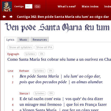
What's new?
Main index
Inde
Go
Cantiga
Cantiga 362
: Ben póde Santa María séu lum' ao cégo dar
Lyrics
Music
Resources
Show all syllables
Show all IPA
Epigraph
Syllables
IPA
Como Santa María fez cobrar séu lume a un ourívez en Cha
Line
Refrain
Syllables
IPA
Ben póde Santa María
|
séu lum' ao cégo dar,
1
pois que dos pecados póde
|
as almas alumẽar.
2
Stanza I
Syllables
IPA
E de tal razôn com' esta
|
vos quér' éu óra dizer
3
un miragre mui fremoso
|
que foi en França fazer
4
a Virgen Santa María,
|
que fez un cégo veer
5