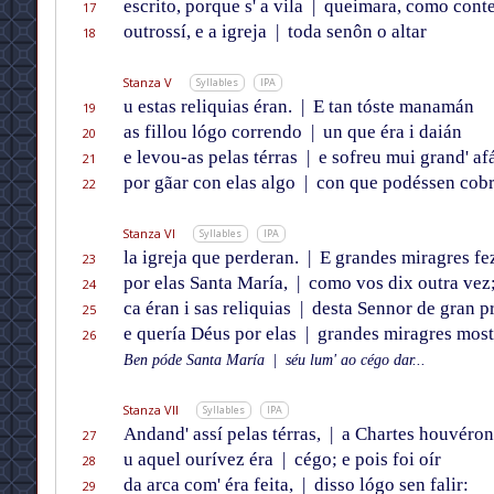
escrito, porque s' a vila
|
queimara, como conte
17
outrossí, e a igreja
|
toda senôn o altar
18
Stanza V
Syllables
IPA
u estas reliquias éran.
|
E tan tóste manamán
19
as fillou lógo correndo
|
un que éra i daián
20
e levou-as pelas térras
|
e sofreu mui grand' af
21
por gãar con elas algo
|
con que podéssen cobr
22
Stanza VI
Syllables
IPA
la igreja que perderan.
|
E grandes miragres fe
23
por elas Santa María,
|
como vos dix outra vez
24
ca éran i sas reliquias
|
desta Sennor de gran pr
25
e quería Déus por elas
|
grandes miragres most
26
Ben póde Santa María
|
séu lum' ao cégo dar...
Stanza VII
Syllables
IPA
Andand' assí pelas térras,
|
a Chartes houvéron 
27
u aquel ourívez éra
|
cégo; e pois foi oír
28
da arca com' éra feita,
|
disso lógo sen falir:
29