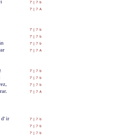
i
7'
|
7 b
7'
|
7 A
7'
|
7 b
7'
|
7 b
án
7'
|
7 b
ar
7'
|
7 A
z
7'
|
7 b
;
7'
|
7 b
ez,
7'
|
7 b
rar.
7'
|
7 A
d' ir
7'
|
7 b
7'
|
7 b
7'
|
7 b