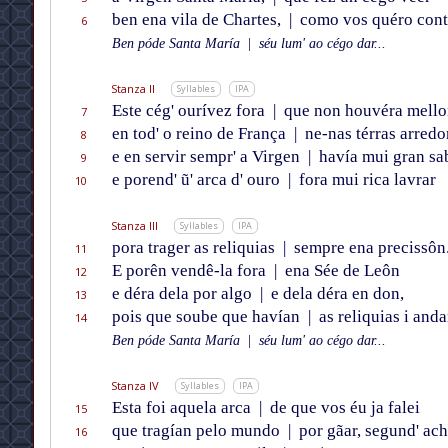
ben ena vila de Chartes,
|
como vos quéro cont
6
Ben póde Santa María
|
séu lum' ao cégo dar...
Stanza II
Syllables
IPA
Este cég' ourívez fora
|
que non houvéra mello
7
en tod' o reino de França
|
ne-nas térras arredor
8
e en servir sempr' a Virgen
|
havía mui gran sa
9
e porend' ũ' arca d' ouro
|
fora mui rica lavrar
10
Stanza III
Syllables
IPA
pora trager as reliquias
|
sempre ena precissôn
11
E porên vendê-la fora
|
ena Sée de Leôn
12
e déra dela por algo
|
e dela déra en don,
13
pois que soube que havían
|
as reliquias i anda
14
Ben póde Santa María
|
séu lum' ao cégo dar...
Stanza IV
Syllables
IPA
Esta foi aquela arca
|
de que vos éu ja falei
15
que tragían pelo mundo
|
por gãar, segund' ach
16