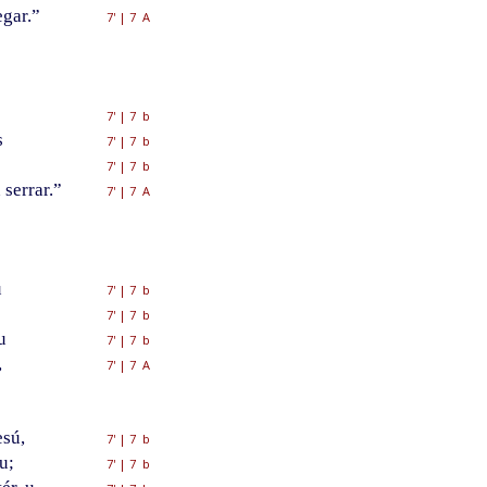
egar.”
7'
|
7 A
7'
|
7 b
s
7'
|
7 b
7'
|
7 b
 serrar.”
7'
|
7 A
u
7'
|
7 b
7'
|
7 b
u
7'
|
7 b
,
7'
|
7 A
sú,
7'
|
7 b
u;
7'
|
7 b