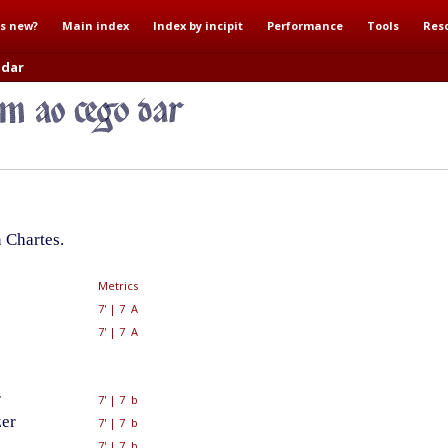
s new?
Main index
Index by incipit
Performance
Tools
Res
 dar
 Chartes.
Metrics
7'
|
7 A
.
7'
|
7 A
r
7'
|
7 b
zer
7'
|
7 b
7'
|
7 b