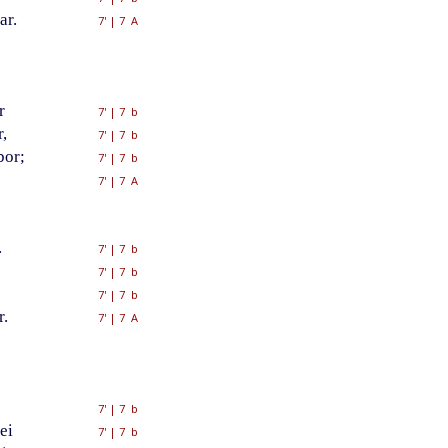
ar.
7'
|
7 A
r
7'
|
7 b
,
7'
|
7 b
bor;
7'
|
7 b
7'
|
7 A
.
7'
|
7 b
7'
|
7 b
7'
|
7 b
r.
7'
|
7 A
7'
|
7 b
ei
7'
|
7 b