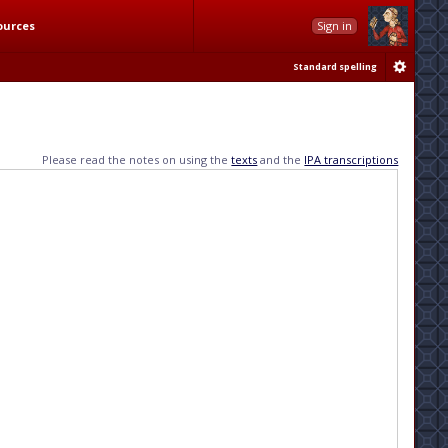
ources
Sign in
Standard spelling
Please read the notes on using the
texts
and the
IPA transcriptions