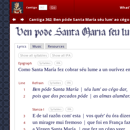
What'
Go
Cantiga
Cantiga 362
: Ben póde Santa María séu lum' ao cégo
Lyrics
Music
Resources
Show all syllables
Show all IPA
Epigraph
Syllables
IPA
Como Santa María fez cobrar séu lume a un ourívez en
Line
Refrain
Syllables
IPA
Ben póde Santa María
|
séu lum' ao cégo dar,
1
pois que dos pecados póde
|
as almas alumẽar
2
Stanza I
Syllables
IPA
E de tal razôn com' esta
|
vos quér' éu óra dize
3
un miragre mui fremoso
|
que foi en França fa
4
a Virgen Santa María,
|
que fez un cégo veer
5