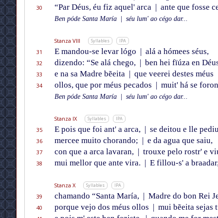
“Par Déus, éu fiz aquel' arca
|
ante que fosse c
30
Ben póde Santa María
|
séu lum' ao cégo dar...
Stanza VIII
Syllables
IPA
E mandou-se levar lógo
|
alá a hómees séus,
31
dizendo: “Se alá chego,
|
ben hei fïúza en Déu
32
e na sa Madre bẽeita
|
que veerei destes méus
33
ollos, que por méus pecados
|
muit' há se foron
34
Ben póde Santa María
|
séu lum' ao cégo dar...
Stanza IX
Syllables
IPA
E pois que foi ant' a arca,
|
se deitou e lle pedi
35
mercee muito chorando;
|
e da agua que saiu,
36
con que a arca lavaran,
|
trouxe pelo rostr' e vi
37
mui mellor que ante vira.
|
E fillou-s' a braadar
38
Stanza X
Syllables
IPA
chamando “Santa María,
|
Madre do bon Rei Je
39
porque vejo dos méus ollos
|
mui bẽeita sejas t
40