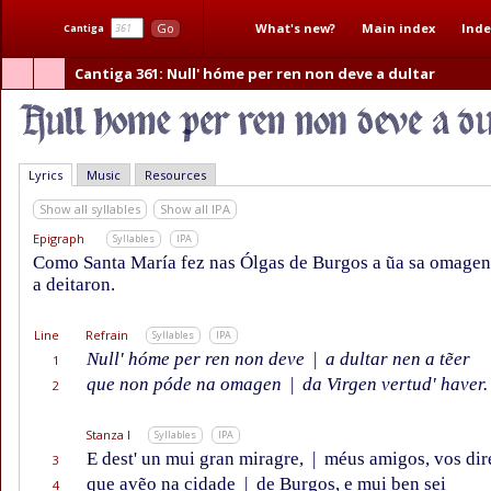
What's new?
Main index
Inde
Go
Cantiga
Cantiga 361
: Null' hóme per ren non deve a dultar
Lyrics
Music
Resources
Show all syllables
Show all IPA
Epigraph
Syllables
IPA
Como Santa María fez nas Ólgas de Burgos a ũa sa omagen
a deitaron.
Line
Refrain
Syllables
IPA
Null' hóme per ren non deve
|
a dultar nen a tẽer
1
que non póde na omagen
|
da Virgen vertud' haver.
2
Stanza I
Syllables
IPA
E dest' un mui gran miragre,
|
méus amigos, vos dir
3
que avẽo na cidade
|
de Burgos, e mui ben sei
4