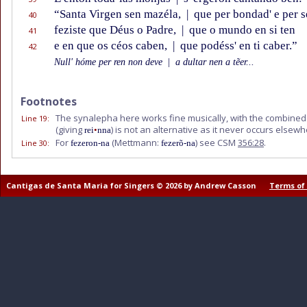
“Santa Virgen sen mazéla,
|
que per bondad' e per 
40
feziste que Déus o Padre,
|
que o mundo en si ten
41
e en que os céos caben,
|
que podéss' en ti caber.”
42
Null' hóme per ren non deve
|
a dultar nen a tẽer...
Footnotes
The synalepha here works fine musically, with the combined
Line 19
:
(giving
) is not an alternative as it never occurs elsew
rei
•
nna
For
(Mettmann:
) see CSM
356:28
.
Line 30
:
fezeron-na
fezerõ-na
Cantigas de Santa Maria for Singers © 2026 by Andrew Casson
Terms of