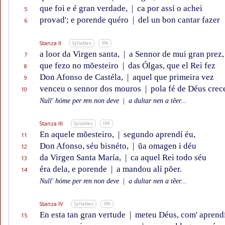
que foi e é gran verdade,
|
ca por assí o achei
5
provad'; e porende quéro
|
del un bon cantar fazer
6
Stanza II
Syllables
IPA
a loor da Virgen santa,
|
a Sennor de mui gran prez,
7
que fezo no mõesteiro
|
das Ólgas, que el Rei fez
8
Don Afonso de Castéla,
|
aquel que primeira vez
9
venceu o sennor dos mouros
|
pola fé de Déus crece
10
Null' hóme per ren non deve
|
a dultar nen a tẽer...
Stanza III
Syllables
IPA
En aquele mõesteiro,
|
segundo aprendí éu,
11
Don Afonso, séu bisnéto,
|
ũa omagen i déu
12
da Virgen Santa María,
|
ca aquel Rei todo séu
13
éra dela, e porende
|
a mandou alí põer.
14
Null' hóme per ren non deve
|
a dultar nen a tẽer...
Stanza IV
Syllables
IPA
En esta tan gran vertude
|
meteu Déus, com' aprendí
15