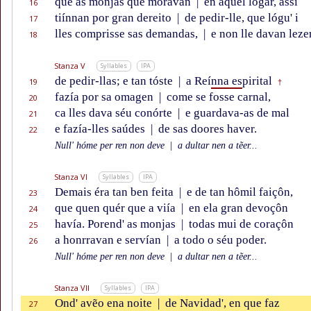
que as monjas que moravan
|
en aquel logar, assí
16
tiínnan por gran dereito
|
de pedir-lle, que lógu' i
17
lles comprisse sas demandas,
|
e non lle davan leze
18
Stanza V
Syllables
IPA
de pedir-llas; e tan tóste
|
a Reí
nna es
pirital
19
†
fazía por sa omagen
|
come se fosse carnal,
20
ca lles dava séu conórte
|
e guardava-as de mal
21
e fazía-lles saúdes
|
de sas doores haver.
22
Null' hóme per ren non deve
|
a dultar nen a tẽer...
Stanza VI
Syllables
IPA
Demais éra tan ben feita
|
e de tan hômil faiçôn,
23
que quen quér que a viía
|
en ela gran devoçôn
24
havía. Porend' as monjas
|
todas mui de coraçôn
25
a honrravan e servían
|
a todo o séu poder.
26
Null' hóme per ren non deve
|
a dultar nen a tẽer...
Stanza VII
Syllables
IPA
Ond' avẽo ena noite
|
de Navidad', en que faz
27