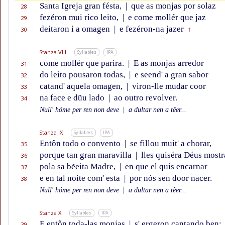
Santa Igreja gran fésta,
|
que as monjas por solaz
28
fezéron mui rico leito,
|
e come mollér que jaz
29
deitaron i a omagen
|
e fezéron-na jazer
30
†
Stanza VIII
Syllables
IPA
come mollér que parira.
|
E as monjas arredor
31
do leito pousaron todas,
|
e seend' a gran sabor
32
catand' aquela omagen,
|
viron-lle mudar coor
33
na face e dũu lado
|
ao outro revolver.
34
Null' hóme per ren non deve
|
a dultar nen a tẽer...
Stanza IX
Syllables
IPA
Entôn todo o convento
|
se fillou muit' a chorar,
35
porque tan gran maravilla
|
lles quiséra Déus mostr
36
pola sa bẽeita Madre,
|
en que el quis encarnar
37
e en tal noite com' esta
|
por nós sen door nacer.
38
Null' hóme per ren non deve
|
a dultar nen a tẽer...
Stanza X
Syllables
IPA
E entôn toda-las monjas
|
s' ergeron cantando ben:
39