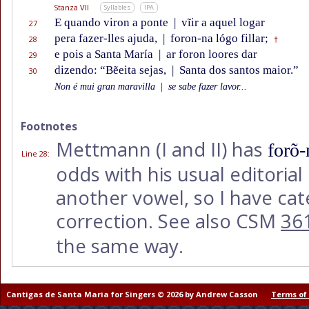
Stanza VII
Syllables
IPA
E quando viron a ponte
|
vĩir a aquel logar
27
pera fazer-lles ajuda,
|
foron-na lógo fillar;
28
†
e pois a Santa María
|
ar foron loores dar
29
dizendo: “Bẽeita sejas,
|
Santa dos santos maior.”
30
Non é mui gran maravilla
|
se sabe fazer lavor...
Footnotes
Mettmann (I and II) has
forõ-
Line 28
:
odds with his usual editorial
another vowel, so I have ca
correction. See also CSM
36
the same way.
Cantigas de Santa Maria for Singers © 2026 by Andrew Casson
Terms of