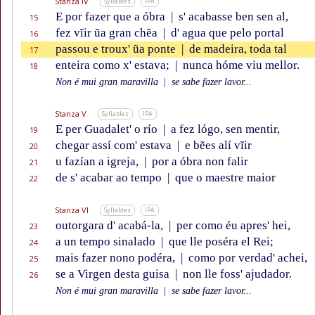
Stanza IV
Syllables
IPA
E por fazer que a óbra
|
s' acabasse ben sen al,
15
fez vĩir ũa gran chẽa
|
d' agua que pelo portal
16
passou e troux' ũa ponte
|
de madeira, toda tal
17
enteira como x' estava;
|
nunca hóme viu mellor.
18
Non é mui gran maravilla
|
se sabe fazer lavor...
Stanza V
Syllables
IPA
E per Guadalet' o río
|
a fez lógo, sen mentir,
19
chegar assí com' estava
|
e bẽes alí vĩir
20
u fazían a igreja,
|
por a óbra non falir
21
de s' acabar ao tempo
|
que o maestre maior
22
Stanza VI
Syllables
IPA
outorgara d' acabá-la,
|
per como éu apres' hei,
23
a un tempo sinalado
|
que lle poséra el Rei;
24
mais fazer nono podéra,
|
como por verdad' achei,
25
se a Virgen desta guisa
|
non lle foss' ajudador.
26
Non é mui gran maravilla
|
se sabe fazer lavor...