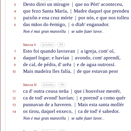
Desto direi un miragre
|
que no Pórt' aconteceu,
3
que fezo Santa María,
|
Madre daquel que prendeu
4
paixôn e ena cruz mórte
|
por nós, e que nos tolleu
5
das mãos do ẽemigo,
|
o dïab' enganador.
6
Non é mui gran maravilla
|
se sabe fazer lavor...
Stanza II
Syllables
IPA
Esto foi quando lavravan
|
a igreja, com' oí,
7
daquel logar; e havían
|
avondo, com' aprendí,
8
de cal, de pédra, d' arẽa
|
e de agua outrossí.
9
Mais madeira lles falía,
|
de que estavan peor
10
Stanza III
Syllables
IPA
ca d' outra cousa neũa
|
que i houvésse mestér,
11
ca de tod' avond' havían;
|
e porend' a como quér
12
punnavan de a haveren.
|
Mais esta santa mollér
13
os tirou, daquel enxeco,
|
ca de tod' é sabedor.
14
Non é mui gran maravilla
|
se sabe fazer lavor...