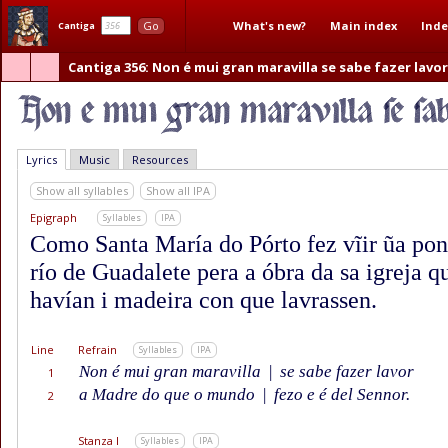
What's new?
Main index
Inde
Go
Cantiga
Cantiga 356
: Non é mui gran maravilla se sabe fazer lavor
Lyrics
Music
Resources
Show all syllables
Show all IPA
Epigraph
Syllables
IPA
Como Santa María do Pórto fez vĩir ũa pon
río de Guadalete pera a óbra da sa igreja q
havían i madeira con que lavrassen.
Line
Refrain
Syllables
IPA
Non é mui gran maravilla
|
se sabe fazer lavor
1
a Madre do que o mundo
|
fezo e é del Sennor.
2
Stanza I
Syllables
IPA