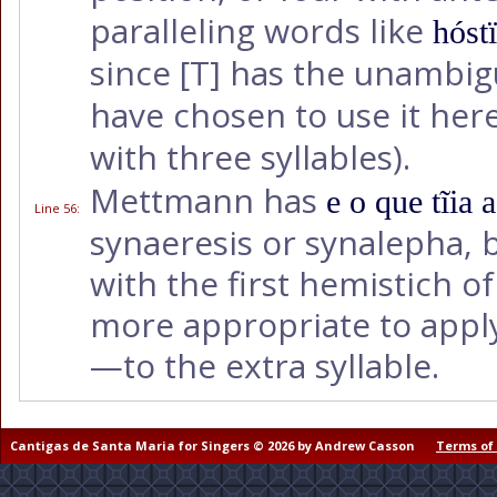
paralleling words like
hóst
since
[T]
has the unambigu
have chosen to use it here
with three syllables).
Mettmann has
e o que tĩia 
Line 56
:
synaeresis or synalepha, b
with the first hemistich of
more appropriate to apply
—to the extra syllable.
Cantigas de Santa Maria for Singers © 2026 by Andrew Casson
Terms of