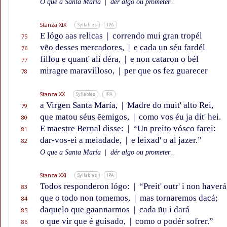
O que a Santa María
|
dér algo ou prometer...
Stanza XIX
Syllables
IPA
E lógo aas relicas
|
correndo mui gran tropél
75
vẽo desses mercadores,
|
e cada un séu fardél
76
fillou e quant' alí déra,
|
e non cataron o bél
77
miragre maravilloso,
|
per que os fez guarecer
78
Stanza XX
Syllables
IPA
a Virgen Santa María,
|
Madre do muit' alto Rei,
79
que matou séus ẽemigos,
|
como vos éu ja dit' hei.
80
E maestre Bernal disse:
|
“Un preito vósco farei:
81
dar-vos-ei a meiadade,
|
e leixad' o al jazer.”
82
O que a Santa María
|
dér algo ou prometer...
Stanza XXI
Syllables
IPA
Todos responderon lógo:
|
“Preit' outr' i non haverá
83
que o todo non tomemos,
|
mas tornaremos dacá;
84
daquelo que gaannarmos
|
cada ũu i dará
85
o que vir que é guisado,
|
como o podér sofrer.”
86