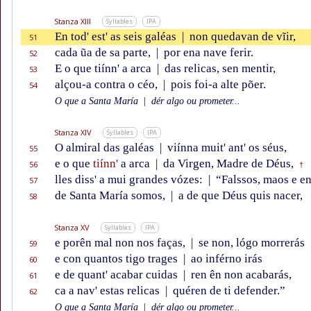
Stanza XIII
Syllables
IPA
En tod' est' as seis galéas
|
non quedavan de vĩir,
51
cada ũa de sa parte,
|
por ena nave ferir.
52
E o que tiínn' a arca
|
das relicas, sen mentir,
53
alçou-a contra o céo,
|
pois foi-a alte põer.
54
O que a Santa María
|
dér algo ou prometer...
Stanza XIV
Syllables
IPA
O almiral das galéas
|
viínna muit' ant' os séus,
55
e o que
tiínn'
a arca
|
da Virgen, Madre de Déus,
56
†
lles diss' a mui grandes vózes:
|
“Falssos, maos e en
57
de Santa María somos,
|
a de que Déus quis nacer,
58
Stanza XV
Syllables
IPA
e porên mal non nos faças,
|
se non, lógo morrerás
59
e con quantos tigo trages
|
ao inférno irás
60
e de quant' acabar cuidas
|
ren ên non acabarás,
61
ca a nav' estas relicas
|
quéren de ti defender.”
62
O que a Santa María
|
dér algo ou prometer...