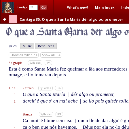
What's new?
Main index
Inde
Go
Cantiga
Cantiga 35
: O que a Santa María dér algo ou prometer
Lyrics
Music
Resources
Show all syllables
Show all IPA
Epigraph
Syllables
IPA
Esta é como Santa María fez queimar a lãa aos mercadores 
omage, e llo tomaran depois.
Line
Refrain
Syllables
IPA
O que a Santa María
|
dér algo ou prometer,
1
dereit' é que s' en mal ache
|
se llo pois quisér tolle
2
Stanza I
Syllables
IPA
Ca muit' é hóme sen siso
|
quen lle de dar algu' é gr
3
ca o ben que nós havemos,
|
Déus por ela no-lo déu
4