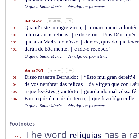
O que a Santa María
|
dér algo ou prometer...
Stanza XXV
Syllables
IPA
Quand' este miragre viron,
|
tornaron mui volontér
99
u leixaran as relicas,
|
e disséron: “Pois Déus quér
100
que a sa Madre do nósso
|
demos, quis do que tevér
101
dará i de bõa mente,
|
e ide-o receber.”
102
O que a Santa María
|
dér algo ou prometer...
Stanza XXVI
Syllables
IPA
Disso maestre Bernaldo:
|
“Esto mui gran dereit' é
103
de vos nembrar das relicas
|
da Virgen que con Déus
104
a que fezéstes gran tórto
|
guardando mal vóssa fé.
105
E non quis ên mais do terço,
|
que fezo lógo coller.
106
O que a Santa María
|
dér algo ou prometer...
Footnotes
The word
has a ra
reliquias
Line 9
: