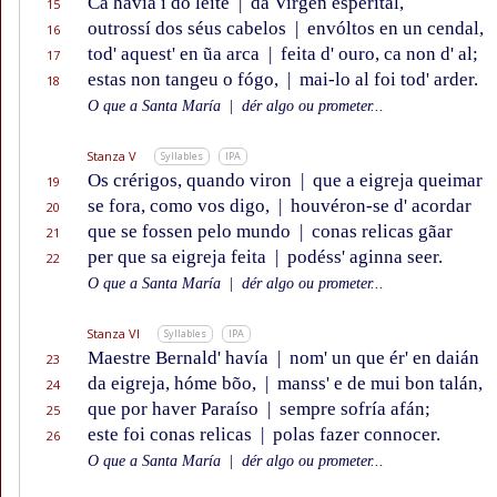
Ca havía i do leite
|
da Virgen esperital,
15
outrossí dos séus cabelos
|
envóltos en un cendal,
16
tod' aquest' en ũa arca
|
feita d' ouro, ca non d' al;
17
estas non tangeu o fógo,
|
mai-lo al foi tod' arder.
18
O que a Santa María
|
dér algo ou prometer...
Stanza V
Syllables
IPA
Os crérigos, quando viron
|
que a eigreja queimar
19
se fora, como vos digo,
|
houvéron-se d' acordar
20
que se fossen pelo mundo
|
conas relicas gãar
21
per que sa eigreja feita
|
podéss' aginna seer.
22
O que a Santa María
|
dér algo ou prometer...
Stanza VI
Syllables
IPA
Maestre Bernald' havía
|
nom' un que ér' en daián
23
da eigreja, hóme bõo,
|
manss' e de mui bon talán,
24
que por haver Paraíso
|
sempre sofría afán;
25
este foi conas relicas
|
polas fazer connocer.
26
O que a Santa María
|
dér algo ou prometer...