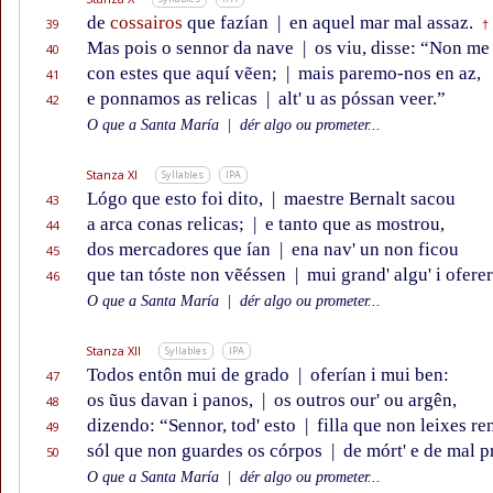
de
cossairos
que fazían
|
en aquel mar mal assaz.
39
†
Mas pois o sennor da nave
|
os viu, disse: “Non me
40
con estes que aquí vẽen;
|
mais paremo-nos en az,
41
e ponnamos as relicas
|
alt' u as póssan veer.”
42
O que a Santa María
|
dér algo ou prometer...
Stanza XI
Syllables
IPA
Lógo que esto foi dito,
|
maestre Bernalt sacou
43
a arca conas relicas;
|
e tanto que as mostrou,
44
dos mercadores que ían
|
ena nav' un non ficou
45
que tan tóste non vẽéssen
|
mui grand' algu' i oferer
46
O que a Santa María
|
dér algo ou prometer...
Stanza XII
Syllables
IPA
Todos entôn mui de grado
|
oferían i mui ben:
47
os ũus davan i panos,
|
os outros our' ou argên,
48
dizendo: “Sennor, tod' esto
|
filla que non leixes re
49
sól que non guardes os córpos
|
de mórt' e de mal p
50
O que a Santa María
|
dér algo ou prometer...