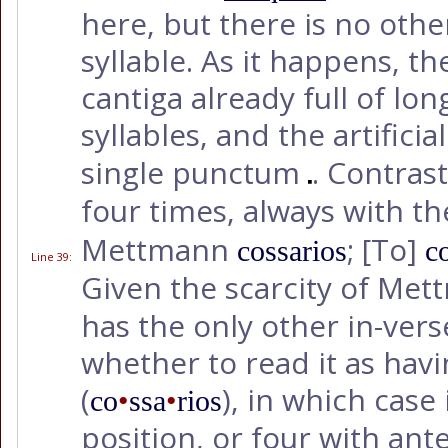
here, but there is no othe
syllable. As it happens, th
cantiga already full of lo
syllables, and the artificia
single punctum
. Contra
four times, always with th
Mettmann
;
[To]
cossarios
c
Line 39
:
Given the scarcity of Me
has the only other in-verse
whether to read it as havi
(
), in which case
co
•
ssa
•
rios
position, or four with ant