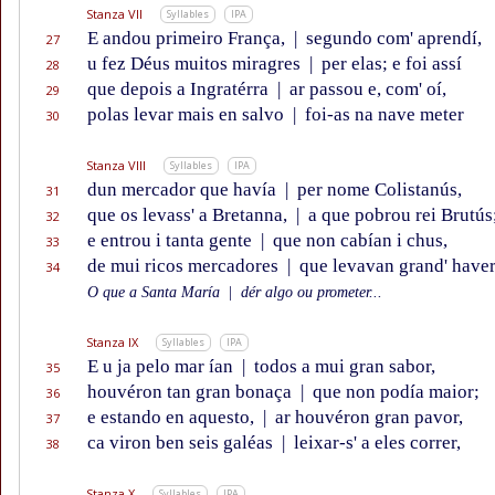
Stanza VII
Syllables
IPA
E andou primeiro França,
|
segundo com' aprendí,
27
u fez Déus muitos miragres
|
per elas; e foi assí
28
que depois a Ingratérra
|
ar passou e, com' oí,
29
polas levar mais en salvo
|
foi-as na nave meter
30
Stanza VIII
Syllables
IPA
dun mercador que havía
|
per nome Colistanús,
31
que os levass' a Bretanna,
|
a que pobrou rei Brutús
32
e entrou i tanta gente
|
que non cabían i chus,
33
de mui ricos mercadores
|
que levavan grand' haver
34
O que a Santa María
|
dér algo ou prometer...
Stanza IX
Syllables
IPA
E u ja pelo mar ían
|
todos a mui gran sabor,
35
houvéron tan gran bonaça
|
que non podía maior;
36
e estando en aquesto,
|
ar houvéron gran pavor,
37
ca viron ben seis galéas
|
leixar-s' a eles correr,
38
Stanza X
Syllables
IPA