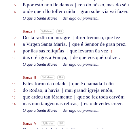
E por esto non lle damos
|
ren do nósso, mas do séu
5
onde quen llo toller cuida
|
gran sobervia vai fazer.
6
O que a Santa María
|
dér algo ou prometer...
Stanza II
Syllables
IPA
Desta razôn un miragre
|
direi fremoso, que fez
7
a Virgen Santa María,
|
que é Sennor de gran prez,
8
por ũas sas reliqu
ḯ
as
|
que levaron ũa vez
9
†
ũus crérigos a França,
|
de que vos quéro dizer.
10
O que a Santa María
|
dér algo ou prometer...
Stanza III
Syllables
IPA
Estes foron da cidade
|
que é chamada Leôn
11
do Rodão, u havía
|
mui grand' igreja entôn,
12
que ardeu tan fèramente
|
que se fez toda carvôn;
13
mas non tangeu nas relicas,
|
esto devedes creer.
14
O que a Santa María
|
dér algo ou prometer...
Stanza IV
Syllables
IPA