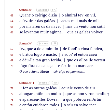
Stanza XVI
Syllables
IPA
Quant' o crérigo dizía
|
o almiral tev' en vil,
63
e fez tirar das galéas
|
saetas mui mais de mil
64
por mataren os da nave;
|
mas un vento non sotil
65
se levantou muit' aginna,
|
que as galéas volver
66
Stanza XVII
Syllables
IPA
fez, que a do almirallo
|
de fond' a cima fendeu,
67
e britou lógo o maste,
|
e sobr' el entôn caeu
68
e déu-lle tan gran ferida,
|
que os ollos lle verteu
69
lógo fóra da cabeça
|
e fez-lo no mar caer.
70
O que a Santa María
|
dér algo ou prometer...
Stanza XVIII
Syllables
IPA
E fez as outras galéas
|
aquele vento de sur
71
alongar entôn tan muito
|
que as non viron nenllur;
72
e apareceu-lles Dovra,
|
a que pobrou rei Artur,
73
e entôn cuidaron todos
|
o séu en salvo tẽer.
74