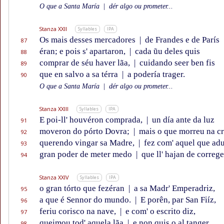
O que a Santa María
|
dér algo ou prometer...
Stanza XXII
Syllables
IPA
Os mais desses mercadores
|
de Frandes e de París
87
éran; e pois s' apartaron,
|
cada ũu deles quis
88
comprar de séu haver lãa,
|
cuidando seer ben fis
89
que en salvo a sa térra
|
a podería trager.
90
O que a Santa María
|
dér algo ou prometer...
Stanza XXIII
Syllables
IPA
E poi-ll' houvéron comprada,
|
un día ante da luz
91
moveron do pórto Dovra;
|
mais o que morreu na cr
92
querendo vingar sa Madre,
|
fez com' aquel que ad
93
gran poder de meter medo
|
que ll' hajan de correge
94
Stanza XXIV
Syllables
IPA
o gran tórto que fezéran
|
a sa Madr' Emperadriz,
95
a que é Sennor do mundo.
|
E porên, par San Fiíz,
96
feriu corisco na nave,
|
e com' o escrito diz,
97
queimou tod' aquela lãa
|
e non quis o al tanger.
98