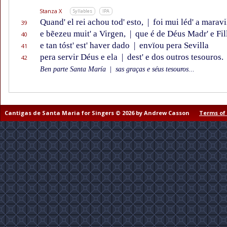
Stanza X
Syllables
IPA
Quand' el rei achou tod' esto,
|
foi mui léd' a maravi
39
e bẽezeu muit' a Virgen,
|
que é de Déus Madr' e Fil
40
e tan tóst' est' haver dado
|
envïou pera Sevilla
41
pera servir Déus e ela
|
dest' e dos outros tesouros.
42
Ben parte Santa María
|
sas graças e séus tesouros...
Cantigas de Santa Maria for Singers © 2026 by Andrew Casson
Terms of