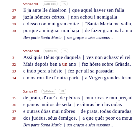
Stanza VII
Syllables
IPA
E ja ante lle disséron
|
que aquel haver sen falla
27
jazía hómees cértos,
|
non achou i nemigalla
28
e disso con mui gran coita:
|
“Santa María me valla
29
porque a minguar non haja
|
de fazer gran mal a mo
30
Ben parte Santa María
|
sas graças e séus tesouros...
Stanza VIII
Syllables
IPA
Assí quis Déus que daquela
|
vez non achass' el rei
31
Mais depois ben a
un
ano
|
fez hóste sobre Grãada,
32
e indo pera a hóste
|
fez per alí sa passada;
33
e mostrou-lle d' outra parte
|
a Virgen grandes teso
34
Stanza IX
Syllables
IPA
de prata, d' our' e de pédras
|
mui ricas e mui preçad
35
e panos muitos de seda
|
e citaras ben lavradas
36
e outras dõas mui nóbres
|
de prata, todas douradas
37
dos judéus, séus ẽemigos,
|
a que quér peor ca mou
38
Ben parte Santa María
|
sas graças e séus tesouros...