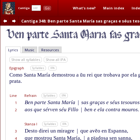
What's new?
Main index
Inde
Go
Cantiga
Cantiga 348
: Ben parte Santa María sas graças e séus te
Lyrics
Music
Resources
Show all syllables
Show all IPA
Epigraph
Syllables
IPA
Como Santa María demostrou a ũu rei que trobava por ela g
prata.
Line
Refrain
Syllables
IPA
Ben parte Santa María
|
sas graças e séus tesouros
1
aos que sérven séu Fillo
|
ben e ela contra mouros.
2
Stanza I
Syllables
IPA
Desto direi un miragre
|
que avẽo en Espanna,
3
que mostrou Santa María,
|
a pïadosa sen sanna,
4