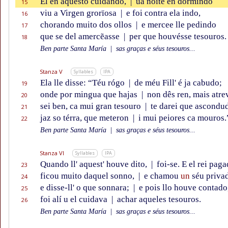
El en aquesto cuidando,
|
ũa noite en dormindo
15
viu a Virgen grorïosa
|
e foi contra ela indo,
16
chorando muito dos ollos
|
e mercee lle pedindo
17
que se del amercẽasse
|
per que houvésse tesouros.
18
Ben parte Santa María
|
sas graças e séus tesouros...
Stanza V
Syllables
IPA
Ela lle disse: “Téu rógo
|
de méu Fill' é ja cabudo;
19
onde por mingua que hajas
|
non dês ren, mais atr
20
sei ben, ca mui gran tesouro
|
te darei que ascondu
21
jaz so térra, que meteron
|
i mui peiores ca mouros.
22
Ben parte Santa María
|
sas graças e séus tesouros...
Stanza VI
Syllables
IPA
Quando ll' aquest' houve dito,
|
foi-se. E el rei pag
23
ficou muito daquel sonno,
|
e chamou
un
séu priva
24
e disse-ll' o que sonnara;
|
e pois llo houve contado
25
foi alí u el cuidava
|
achar aqueles tesouros.
26
Ben parte Santa María
|
sas graças e séus tesouros...