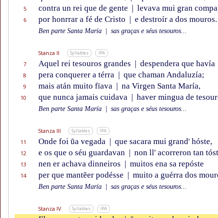
contra un rei que de gente
|
levava mui gran comp
5
por honrrar a fé de Cristo
|
e destroír a dos mouros.
6
Ben parte Santa María
|
sas graças e séus tesouros...
Stanza II
Syllables
IPA
Aquel rei tesouros grandes
|
despendera que havía
7
pera conquerer a térra
|
que chaman Andaluzía;
8
mais atán muito fïava
|
na Virgen Santa María,
9
que nunca jamais cuidava
|
haver mingua de tesour
10
Ben parte Santa María
|
sas graças e séus tesouros...
Stanza III
Syllables
IPA
Onde foi ũa vegada
|
que sacara mui grand' hóste,
11
e os que o séu guardavan
|
non ll' acorreron tan tóst
12
nen er achava dinneiros
|
muitos ena sa repóste
13
per que mantẽer podésse
|
muito a guérra dos mour
14
Ben parte Santa María
|
sas graças e séus tesouros...
Stanza IV
Syllables
IPA