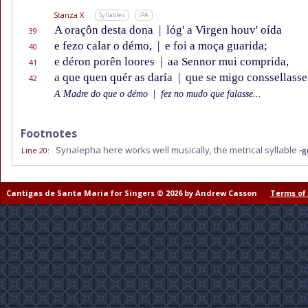
Stanza X
Syllables
IPA
A oraçôn desta dona
|
lóg' a Virgen houv' oída
39
e fezo calar o démo,
|
e foi a moça guarida;
40
e déron porên loores
|
aa Sennor mui comprida,
41
a que quen quér as daría
|
que se migo conssellasse
42
A Madre do que o démo
|
fez no mudo que falasse...
Footnotes
Synalepha here works well musically, the metrical syllable
Line 20
:
-g
Cantigas de Santa Maria for Singers © 2026 by Andrew Casson
Terms of