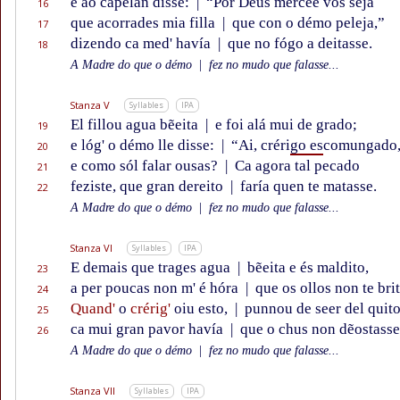
e ao capelán disse:
|
“Por Déus mercee vos seja
16
que acorrades mia filla
|
que con o démo peleja,”
17
dizendo ca med' havía
|
que no fógo a deitasse.
18
A Madre do que o démo
|
fez no mudo que falasse...
Stanza V
Syllables
IPA
El fillou agua bẽeita
|
e foi alá mui de grado;
19
e lóg' o démo lle disse:
|
“Ai, créri
go es
comungado
20
e como sól falar ousas?
|
Ca agora tal pecado
21
feziste, que gran dereito
|
faría quen te matasse.
22
A Madre do que o démo
|
fez no mudo que falasse...
Stanza VI
Syllables
IPA
E demais que trages agua
|
bẽeita e és maldito,
23
a per poucas non m' é hóra
|
que os ollos non te bri
24
Quand'
o
crérig'
oiu esto,
|
punnou de seer del quito
25
ca mui gran pavor havía
|
que o chus non dẽostasse
26
A Madre do que o démo
|
fez no mudo que falasse...
Stanza VII
Syllables
IPA