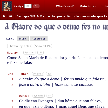
What's new?
Main index
Inde
Go
Cantiga
Cantiga 343
: A Madre do que o démo fez no mudo que fa
Lyrics
Music
Resources
Show all syllables
Show all IPA
Epigraph
Syllables
IPA
Como Santa María de Rocamador guariu ũa manceba dem
e fez que falasse.
Line
Refrain
Syllables
IPA
A Madre do que o démo
|
fez no mudo que falasse,
1
fezo a outro dïabo
|
fazer como se calasse.
2
Stanza I
Syllables
IPA
Ca diz eno Evangeo
|
dun hóme que non falava,
3
en que jazía o démo;
|
mais aquel Déus que sãava
4