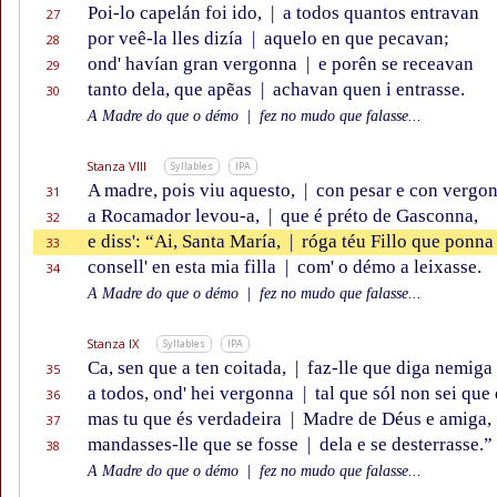
Poi-lo capelán foi ido,
|
a todos quantos entravan
27
por veê-la lles dizía
|
aquelo en que pecavan;
28
ond' havían gran vergonna
|
e porên se receavan
29
tanto dela, que apẽas
|
achavan quen i entrasse.
30
A Madre do que o démo
|
fez no mudo que falasse...
Stanza VIII
Syllables
IPA
A madre, pois viu aquesto,
|
con pesar e con vergo
31
a Rocamador levou-a,
|
que é préto de Gasconna,
32
e diss': “Ai, Santa María,
|
róga téu Fillo que ponna
33
consell' en esta mia filla
|
com' o démo a leixasse.
34
A Madre do que o démo
|
fez no mudo que falasse...
Stanza IX
Syllables
IPA
Ca, sen que a ten coitada,
|
faz-lle que diga nemiga
35
a todos, ond' hei vergonna
|
tal que sól non sei que 
36
mas tu que és verdadeira
|
Madre de Déus e amiga,
37
mandasses-lle que se fosse
|
dela e se desterrasse.”
38
A Madre do que o démo
|
fez no mudo que falasse...