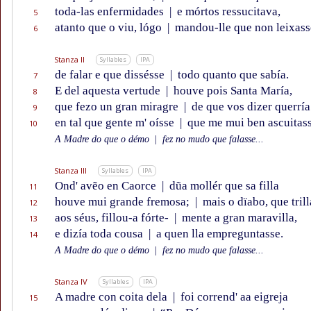
toda-las enfermidades
|
e mórtos ressucitava,
5
atanto que o viu, lógo
|
mandou-lle que non leixass
6
Stanza II
Syllables
IPA
de falar e que dissésse
|
todo quanto que sabía.
7
E del aquesta vertude
|
houve pois Santa María,
8
que fezo un gran miragre
|
de que vos dizer querría
9
en tal que gente m' oísse
|
que me mui ben ascuitass
10
A Madre do que o démo
|
fez no mudo que falasse...
Stanza III
Syllables
IPA
Ond' avẽo en Caorce
|
dũa mollér que sa filla
11
houve mui grande fremosa;
|
mais o dïabo, que trill
12
aos séus, fillou-a fórte-
|
mente a gran maravilla,
13
e dizía toda cousa
|
a quen lla empreguntasse.
14
A Madre do que o démo
|
fez no mudo que falasse...
Stanza IV
Syllables
IPA
A madre con coita dela
|
foi corrend' aa eigreja
15