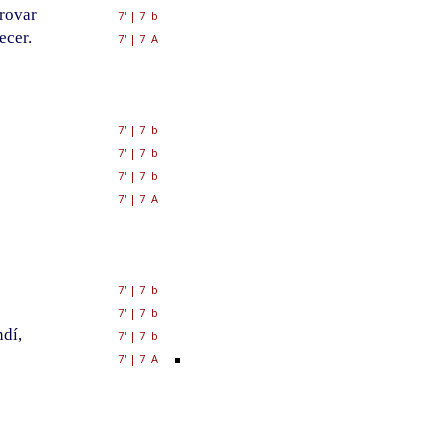
provar
7'
|
7 b
ecer.
7'
|
7 A
7'
|
7 b
7'
|
7 b
7'
|
7 b
7'
|
7 A
7'
|
7 b
7'
|
7 b
ndí,
7'
|
7 b
7'
|
7 A