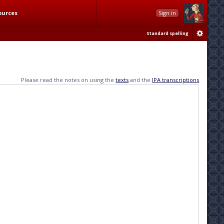
ources
Sign in
Standard spelling
Please read the notes on using the
texts
and the
IPA transcriptions