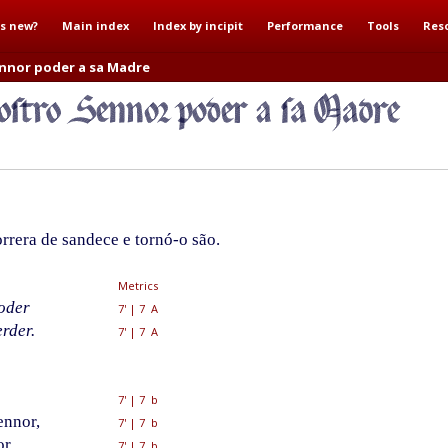
s new?
Main index
Index by incipit
Performance
Tools
Res
nnor poder a sa Madre
rera de sandece e tornó-o são.
Metrics
oder
7'
|
7 A
rder.
7'
|
7 A
7'
|
7 b
ennor,
7'
|
7 b
or
7'
|
7 b