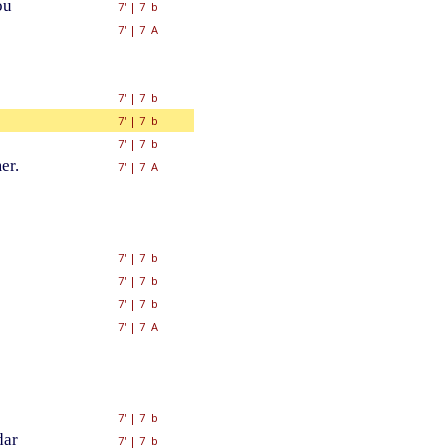
ou
7'
|
7 b
7'
|
7 A
7'
|
7 b
7'
|
7 b
7'
|
7 b
er.
7'
|
7 A
7'
|
7 b
7'
|
7 b
7'
|
7 b
7'
|
7 A
7'
|
7 b
dar
7'
|
7 b