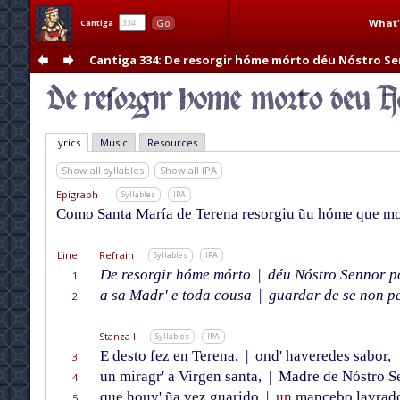
What'
Go
Cantiga
Cantiga 334
: De resorgir hóme mórto déu Nóstro Se
Lyrics
Music
Resources
Show all syllables
Show all IPA
Epigraph
Syllables
IPA
Como Santa María de Terena resorgiu ũu hóme que mor
Line
Refrain
Syllables
IPA
De resorgir hóme mórto
|
déu Nóstro Sennor p
1
a sa Madr' e toda cousa
|
guardar de se non pe
2
Stanza I
Syllables
IPA
E desto fez en Terena,
|
ond' haveredes sabor,
3
un miragr' a Virgen santa,
|
Madre de Nóstro S
4
que houv' ũa vez guarido
|
un
mancebo lavrad
5