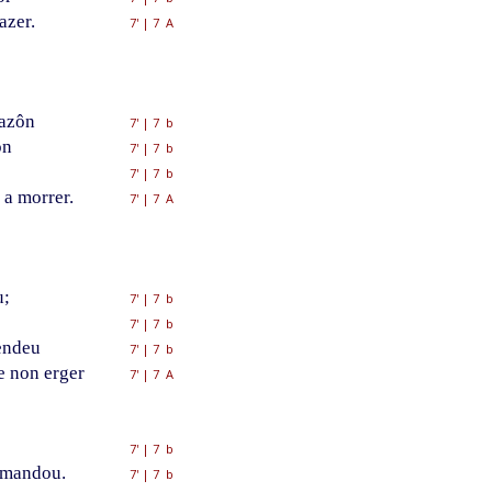
azer.
7'
|
7 A
sazôn
7'
|
7 b
ôn
7'
|
7 b
7'
|
7 b
 a morrer.
7'
|
7 A
u;
7'
|
7 b
7'
|
7 b
rendeu
7'
|
7 b
e non erger
7'
|
7 A
7'
|
7 b
 mandou.
7'
|
7 b