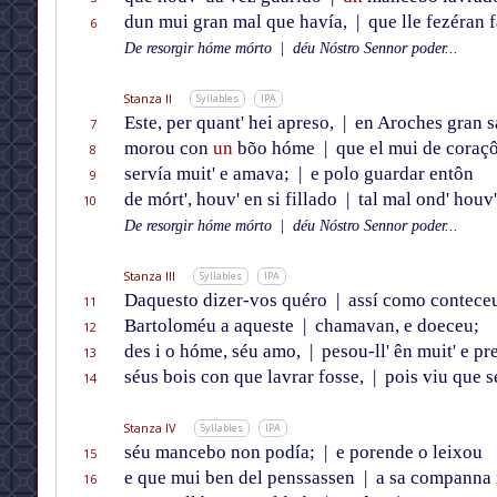
dun mui gran mal que havía,
|
que lle fezéran f
6
De resorgir hóme mórto
|
déu Nóstro Sennor poder...
Stanza II
Syllables
IPA
Este, per quant' hei apreso,
|
en Aroches gran 
7
morou con
un
bõo hóme
|
que el mui de coraç
8
servía muit' e amava;
|
e polo guardar entôn
9
de mórt', houv' en si fillado
|
tal mal ond' houv'
10
De resorgir hóme mórto
|
déu Nóstro Sennor poder...
Stanza III
Syllables
IPA
Daquesto dizer-vos quéro
|
assí como contece
11
Bartoloméu a aqueste
|
chamavan, e doeceu;
12
des i o hóme, séu amo,
|
pesou-ll' ên muit' e p
13
séus bois con que lavrar fosse,
|
pois viu que s
14
Stanza IV
Syllables
IPA
séu mancebo non podía;
|
e porende o leixou
15
e que mui ben del penssassen
|
a sa companna
16