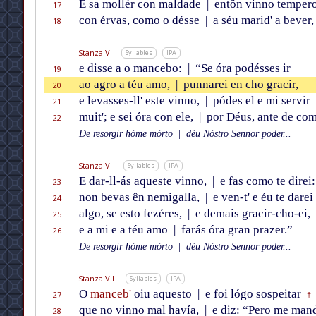
E sa mollér con maldade
|
entôn vinno temper
17
con érvas, como o désse
|
a séu marid' a bever,
18
Stanza V
Syllables
IPA
e disse a o mancebo:
|
“Se óra podésses ir
19
ao agro a téu amo,
|
punnarei en cho gracir,
20
e levasses-ll' este vinno,
|
pódes el e mi servir
21
muit'; e sei óra con ele,
|
por Déus, ante de com
22
De resorgir hóme mórto
|
déu Nóstro Sennor poder...
Stanza VI
Syllables
IPA
E dar-ll-ás aqueste vinno,
|
e fas como te direi:
23
non bevas ên nemigalla,
|
e ven-t' e éu te darei
24
algo, se esto fezéres,
|
e demais gracir-cho-ei,
25
e a mi e a téu amo
|
farás óra gran prazer.”
26
De resorgir hóme mórto
|
déu Nóstro Sennor poder...
Stanza VII
Syllables
IPA
O
manceb'
oiu aquesto
|
e foi lógo sospeitar
27
†
que no vinno mal havía,
|
e diz: “Pero me man
28