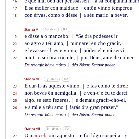
e que mui ben del penssassen
|
a sa companna man
16
E sa mollér con maldade
|
entôn vinno temperou
17
con érvas, como o désse
|
a séu marid' a bever,
18
Stanza V
Syllables
IPA
e disse a o mancebo:
|
“Se óra podésses ir
19
ao agro a téu amo,
|
punnarei en cho gracir,
20
e levasses-ll' este vinno,
|
pódes el e mi servir
21
muit'; e sei óra con ele,
|
por Déus, ante de comer.
22
De resorgir hóme mórto
|
déu Nóstro Sennor poder...
Stanza VI
Syllables
IPA
E dar-ll-ás aqueste vinno,
|
e fas como te direi:
23
non bevas ên nemigalla,
|
e ven-t' e éu te darei
24
algo, se esto fezéres,
|
e demais gracir-cho-ei,
25
e a mi e a téu amo
|
farás óra gran prazer.”
26
De resorgir hóme mórto
|
déu Nóstro Sennor poder...
Stanza VII
Syllables
IPA
O
manceb'
oiu aquesto
|
e foi lógo sospeitar
27
†