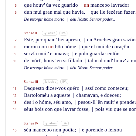
que houv' ũa vez guarido
|
un
mancebo lavrador
5
dun mui gran mal que havía,
|
que lle fezéran fazer.
6
De resorgir hóme mórto
|
déu Nóstro Sennor poder...
Stanza II
Syllables
IPA
Este, per quant' hei apreso,
|
en Aroches gran sazôn
7
morou con
un
bõo hóme
|
que el mui de coraçôn
8
servía muit' e amava;
|
e polo guardar entôn
9
de mórt', houv' en si fillado
|
tal mal ond' houv' a mo
10
De resorgir hóme mórto
|
déu Nóstro Sennor poder...
Stanza III
Syllables
IPA
Daquesto dizer-vos quéro
|
assí como conteceu;
11
Bartoloméu a aqueste
|
chamavan, e doeceu;
12
des i o hóme, séu amo,
|
pesou-ll' ên muit' e prende
13
séus bois con que lavrar fosse,
|
pois viu que se no
14
Stanza IV
Syllables
IPA
séu mancebo non podía;
|
e porende o leixou
15