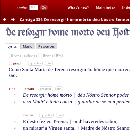
What's new?
Main index
Inde
Go
Cantiga
Cantiga 334
: De resorgir hóme mórto déu Nóstro Sennor
Lyrics
Music
Resources
Show all syllables
Show all IPA
Epigraph
Syllables
IPA
Como Santa María de Terena resorgiu ũu hóme que morrera
são.
Line
Refrain
Syllables
IPA
De resorgir hóme mórto
|
déu Nóstro Sennor poder
1
a sa Madr' e toda cousa
|
guardar de se non perder
2
Stanza I
Syllables
IPA
E desto fez en Terena,
|
ond' haveredes sabor,
3
un miragr' a Virgen santa,
|
Madre de Nóstro Sennor
4