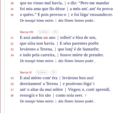
que no vinno mal havía,
|
e diz: “Pero me mandar
28
foi mia ama que llo désse
|
a méu am', ant' éu prova
29
o quéro.” E pois provou-o
|
e foi lógu' enssandecer.
30
De resorgir hóme mórto
|
déu Nóstro Sennor poder...
Stanza VIII
Syllables
IPA
E assí andou
un
ano
|
tolleit' e fóra de sen,
31
que siíra non havía.
|
E séus parentes porên
32
levárono a Terena,
|
que lonj' é de Santarên;
33
e indo pela carreira,
|
houve mórte de prender.
34
De resorgir hóme mórto
|
déu Nóstro Sennor poder...
Stanza IX
Syllables
IPA
E atal mórto com' éra
|
levárono ben assí
35
dereitament' a Terena
|
e posérono lógu' i
36
ant' o altar da mui nóbre
|
Virgen; e, com' aprendí,
37
resorgi
ü
e foi são
|
como soía seer.
38
†
De resorgir hóme mórto
|
déu Nóstro Sennor poder...