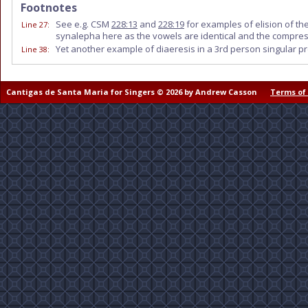
Footnotes
See e.g. CSM
228:13
and
228:19
for examples of elision of t
Line 27
:
synalepha here as the vowels are identical and the compressed
Yet another example of diaeresis in a 3rd person singular pr
Line 38
:
Cantigas de Santa Maria for Singers © 2026 by Andrew Casson
Terms of