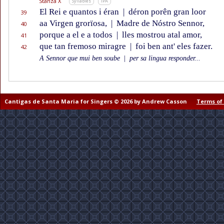
Stanza X
Syllables
IPA
El Rei e quantos i éran
|
déron porên gran loor
39
aa Virgen grorïosa,
|
Madre de Nóstro Sennor,
40
porque a el e a todos
|
lles mostrou atal amor,
41
que tan fremoso miragre
|
foi ben ant' eles fazer.
42
A Sennor que mui ben soube
|
per sa lingua responder...
Cantigas de Santa Maria for Singers © 2026 by Andrew Casson
Terms of