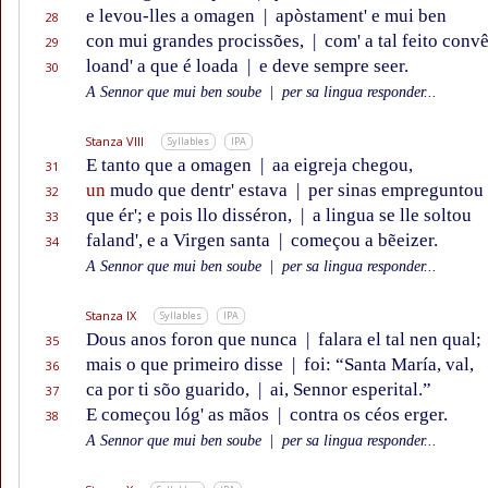
e levou-lles a omagen
|
apòstament' e mui ben
28
con mui grandes procissões,
|
com' a tal feito convê
29
loand' a que é loada
|
e deve sempre seer.
30
A Sennor que mui ben soube
|
per sa lingua responder...
Stanza VIII
Syllables
IPA
E tanto que a omagen
|
aa eigreja chegou,
31
un
mudo que dentr' estava
|
per sinas empreguntou
32
que ér'; e pois llo disséron,
|
a lingua se lle soltou
33
faland', e a Virgen santa
|
começou a bẽeizer.
34
A Sennor que mui ben soube
|
per sa lingua responder...
Stanza IX
Syllables
IPA
Dous anos foron que nunca
|
falara el tal nen qual;
35
mais o que primeiro disse
|
foi: “Santa María, val,
36
ca por ti sõo guarido,
|
ai, Sennor esperital.”
37
E começou lóg' as mãos
|
contra os céos erger.
38
A Sennor que mui ben soube
|
per sa lingua responder...