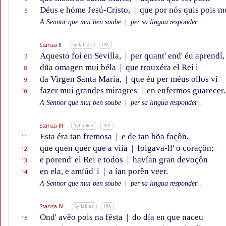
Déus e hóme Jesú-Cristo,
|
que por nós quis pois mo
6
A Sennor que mui ben soube
|
per sa lingua responder...
Stanza II
Syllables
IPA
Aquesto foi en Sevilla,
|
per quant' end' éu aprendí,
7
dũa omagen mui béla
|
que trouxéra el Rei i
8
da Virgen Santa María,
|
que éu per méus ollos vi
9
fazer mui grandes miragres
|
en enfermos guarecer.
10
A Sennor que mui ben soube
|
per sa lingua responder...
Stanza III
Syllables
IPA
Esta éra tan fremosa
|
e de tan bõa façôn,
11
que quen quér que a viía
|
folgava-ll' o coraçôn;
12
e porend' el Rei e todos
|
havían gran devoçôn
13
en ela, e amïúd' i
|
a ían porên veer.
14
A Sennor que mui ben soube
|
per sa lingua responder...
Stanza IV
Syllables
IPA
Ond' avẽo pois na fésta
|
do día en que naceu
15