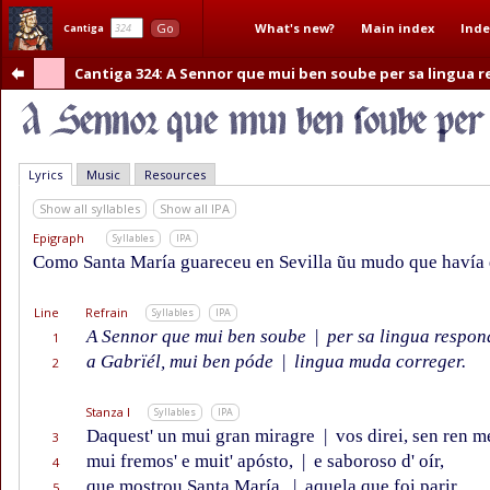
What's new?
Main index
Inde
Go
Cantiga
Cantiga 324
: A Sennor que mui ben soube per sa lingua 
Lyrics
Music
Resources
Show all syllables
Show all IPA
Epigraph
Syllables
IPA
Como Santa María guareceu en Sevilla ũu mudo que havía 
Line
Refrain
Syllables
IPA
A Sennor que mui ben soube
|
per sa lingua respon
1
a Gabrïél, mui ben póde
|
lingua muda correger.
2
Stanza I
Syllables
IPA
Daquest' un mui gran miragre
|
vos direi, sen ren me
3
mui fremos' e muit' apósto,
|
e saboroso d' oír,
4
que mostrou Santa María,
|
aquela que foi parir
5