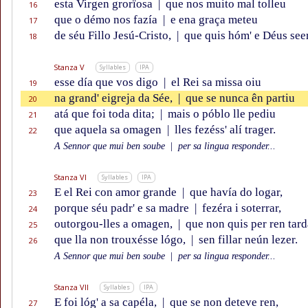
esta Virgen grorïosa
|
que nos muito mal tolleu
16
que o démo nos fazía
|
e ena graça meteu
17
de séu Fillo Jesú-Cristo,
|
que quis hóm' e Déus see
18
Stanza V
Syllables
IPA
esse día que vos digo
|
el Rei sa missa oiu
19
na grand' eigreja da Sée,
|
que se nunca ên partiu
20
atá que foi toda dita;
|
mais o póblo lle pediu
21
que aquela sa omagen
|
lles fezéss' alí trager.
22
A Sennor que mui ben soube
|
per sa lingua responder...
Stanza VI
Syllables
IPA
E el Rei con amor grande
|
que havía do logar,
23
porque séu padr' e sa madre
|
fezéra i soterrar,
24
outorgou-lles a omagen,
|
que non quis per ren tard
25
que lla non trouxésse lógo,
|
sen fillar neún lezer.
26
A Sennor que mui ben soube
|
per sa lingua responder...
Stanza VII
Syllables
IPA
E foi lóg' a sa capéla,
|
que se non deteve ren,
27