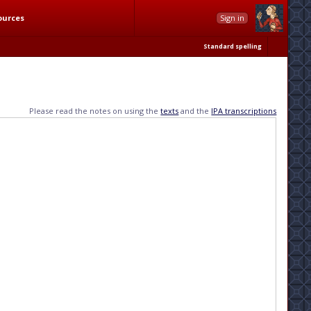
ources
Sign in
Standard spelling
Please read the notes on using the
texts
and the
IPA transcriptions