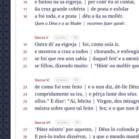
e furtou na sa eigreja,
|
per com' éu oí contar,
16
ũa cruz grande cobérta
|
de prata e esfolar
17
a foi toda, e a prata
|
déu a ũa sa mollér.
18
Quen a Déus e a sa Madre
|
escarnno fazer quisér...
Stanza V
Syllables
IPA
Outro di' aa eigreja
|
foi, como soía ir,
19
e mostrou a cruz a todos
|
chorando, e enfengi
20
se foi que ren non sabía
|
daquel feit' e a menti
21
se fillou, dizendo muito:
|
“Hóm' ou mollér que
22
Stanza VI
Syllables
IPA
de como foi este feito
|
e o non diz, dé-lle Déu
23
compridamente sa ira,
|
e pérça lume dos séus
24
ollos.” E diss': “Ai, bẽeita
|
Virgen, dos miragre
25
móstra sobre quen tal feito
|
fez; e o que non d
26
Stanza VII
Syllables
IPA
‘Páter nóstro’ por aquesto,
|
Déus lo cofonda p
27
E poi-lo todos disséron,
|
a que o mundo mant
28