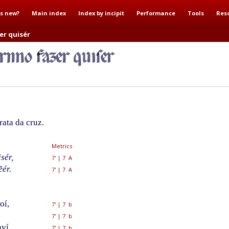
s new?
Main index
Index by incipit
Performance
Tools
Res
er quisér
ata da cruz.
Metrics
sér,
7'
|
7 A
ẽér.
7'
|
7 A
oí,
7'
|
7 b
7'
|
7 b
ví,
7'
|
7 b