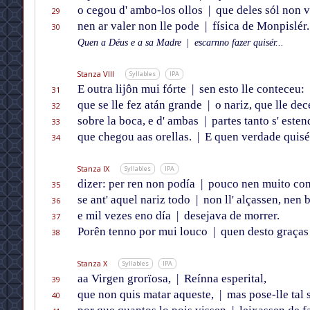
o cegou d' ambo-los ollos
|
que deles sól non v
29
nen ar valer non lle pode
|
física de Monpislér.
30
Quen a Déus e a sa Madre
|
escarnno fazer quisér...
Stanza VIII
Syllables
IPA
E outra lijôn mui fórte
|
sen esto lle conteceu:
31
que se lle fez atán grande
|
o nariz, que lle dec
32
sobre la boca, e d' ambas
|
partes tanto s' este
33
que chegou aas orellas.
|
E quen verdade quisé
34
Stanza IX
Syllables
IPA
dizer: per ren non podía
|
pouco nen muito com
35
se ant' aquel nariz todo
|
non ll' alçassen, nen 
36
e mil vezes eno día
|
desejava de morrer.
37
Porên tenno por mui louco
|
quen desto graças
38
Stanza X
Syllables
IPA
aa Virgen grorïosa,
|
Reínna esperital,
39
que non quis matar aqueste,
|
mas pose-lle tal 
40