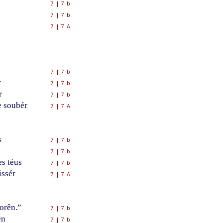
7'
|
7 b
7'
|
7 b
7'
|
7 A
7'
|
7 b
r
7'
|
7 b
r
7'
|
7 b
 soubér
7'
|
7 A
s
7'
|
7 b
7'
|
7 b
s téus
7'
|
7 b
issér
7'
|
7 A
orên.”
7'
|
7 b
ên
7'
|
7 b