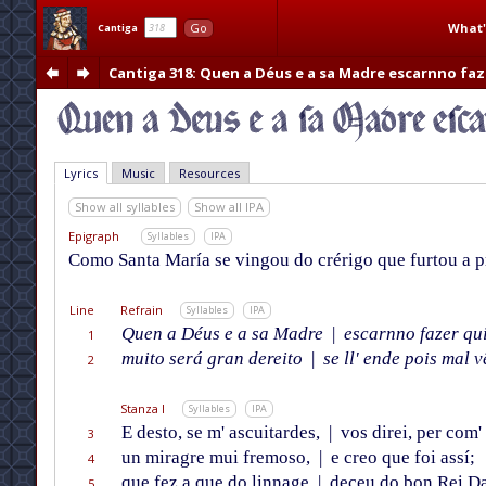
What'
Go
Cantiga
Cantiga 318
: Quen a Déus e a sa Madre escarnno faz
Lyrics
Music
Resources
Show all syllables
Show all IPA
Epigraph
Syllables
IPA
Como Santa María se vingou do crérigo que furtou a pr
Line
Refrain
Syllables
IPA
Quen a Déus e a sa Madre
|
escarnno fazer qui
1
muito será gran dereito
|
se ll' ende pois mal v
2
Stanza I
Syllables
IPA
E desto, se m' ascuitardes,
|
vos direi, per com' 
3
un miragre mui fremoso,
|
e creo que foi assí;
4
que fez a que do linnage
|
deceu do bon Rei Da
5