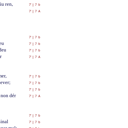
iu ren,
7'
|
7 b
7'
|
7 A
7'
|
7 b
eu
7'
|
7 b
ndeu
7'
|
7 b
r
7'
|
7 A
er,
7'
|
7 b
bever;
7'
|
7 b
7'
|
7 b
 non dér
7'
|
7 A
7'
|
7 b
sinal
7'
|
7 b