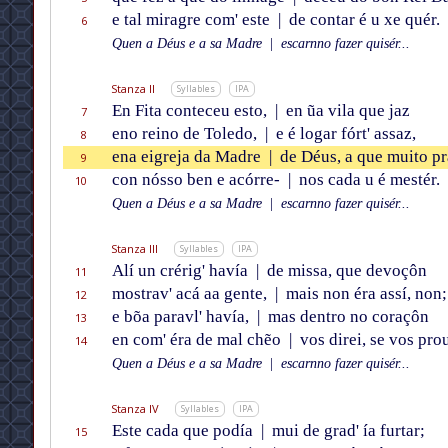
e tal miragre com' este
|
de contar é u xe quér.
6
Quen a Déus e a sa Madre
|
escarnno fazer quisér...
Stanza II
Syllables
IPA
En Fita conteceu esto,
|
en ũa vila que jaz
7
eno reino de Toledo,
|
e é logar fórt' assaz,
8
ena eigreja da Madre
|
de Déus, a que muito pr
9
con nósso ben e acórre-
|
nos cada u é mestér.
10
Quen a Déus e a sa Madre
|
escarnno fazer quisér...
Stanza III
Syllables
IPA
Alí un crérig' havía
|
de missa, que devoçôn
11
mostrav' acá aa gente,
|
mais non éra assí, non;
12
e bõa paravl' havía,
|
mas dentro no coraçôn
13
en com' éra de mal chẽo
|
vos direi, se vos pro
14
Quen a Déus e a sa Madre
|
escarnno fazer quisér...
Stanza IV
Syllables
IPA
Este cada que podía
|
mui de grad' ía furtar;
15