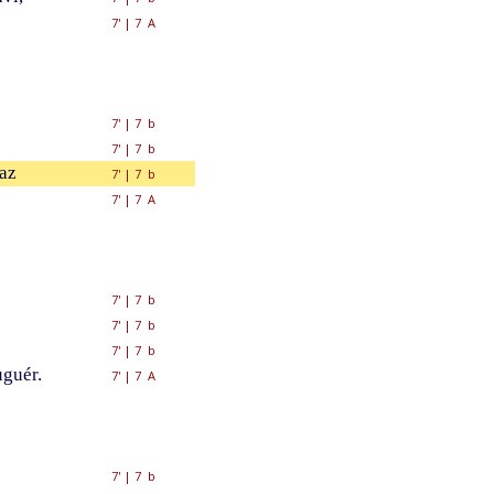
7'
|
7 A
7'
|
7 b
7'
|
7 b
az
7'
|
7 b
7'
|
7 A
7'
|
7 b
7'
|
7 b
7'
|
7 b
uguér.
7'
|
7 A
7'
|
7 b