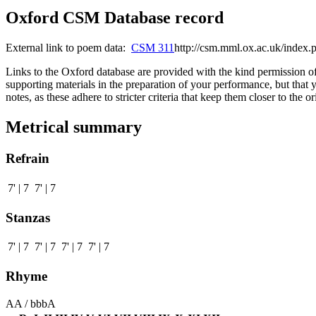
Oxford CSM Database record
External link to poem data:
CSM 311
http://csm.mml.ox.ac.uk/inde
Links to the Oxford database are provided with the kind permission o
supporting materials in the preparation of your performance, but that 
notes, as these adhere to stricter criteria that keep them closer to the
Metrical summary
Refrain
7' | 7 7' | 7
Stanzas
7' | 7 7' | 7 7' | 7 7' | 7
Rhyme
AA / bbbA