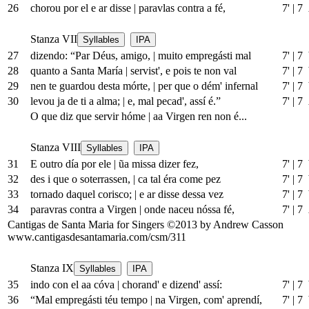
26
chorou por el e ar disse
|
paravlas contra a fé,
7'
|
7
Stanza VII
Syllables
IPA
27
dizendo: “Par Déus, amigo,
|
muito empregásti mal
7'
|
7 
28
quanto a Santa María
|
servist', e pois te non val
7'
|
7 
29
nen te guardou desta mórte,
|
per que o dém' infernal
7'
|
7 
30
levou ja de ti a alma;
|
e, mal pecad', assí é.”
7'
|
7
O que diz que servir hóme
|
aa Virgen ren non é...
Stanza VIII
Syllables
IPA
31
E outro día por ele
|
ũa missa dizer fez,
7'
|
7 
32
des i que o soterrassen,
|
ca tal éra come pez
7'
|
7 
33
tornado daquel corisco;
|
e ar disse dessa vez
7'
|
7 
34
paravras contra a Virgen
|
onde naceu nóssa fé,
7'
|
7
Cantigas de Santa Maria for Singers ©2013 by Andrew Casson
www.cantigasdesantamaria.com/csm/311
Stanza IX
Syllables
IPA
35
indo con el aa cóva
|
chorand' e dizend' assí:
7'
|
7 
36
“Mal empregásti téu tempo
|
na Virgen, com' aprendí,
7'
|
7 