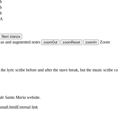
b
b
b
 A
Next stanza
cas and augmented notes
Zoom
zoomOut
zoomReset
zoomIn
he lyric scribe before and after the stave break, but the music scribe co
 de Santa Maria
website.
small.html
External link