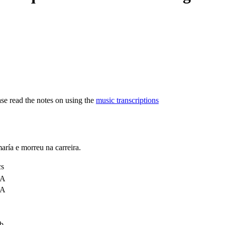
ase read the notes on using the
music transcriptions
ría e morreu na carreira.
cs
 A
 A
b