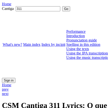
Home
Cantiga
Go
Performance
Introduction
Pronunciation guide
What's new?
Main index
Index by incipit
Spelling in this edition
Using the texts
Using the IPA transcription
Using the music transcripti
Sign in
Home
prev
next
CSM
Cantiga 311
Lyrics
: O que