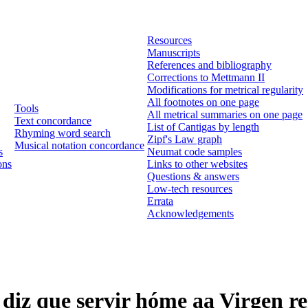
Resources
Manuscripts
References and bibliography
Corrections to Mettmann II
Modifications for metrical regularity
All footnotes on one page
Tools
All metrical summaries on one page
Text concordance
List of Cantigas by length
Rhyming word search
Zipf's Law graph
Musical notation concordance
s
Neumat code samples
ons
Links to other websites
Questions & answers
Low-tech resources
Errata
Acknowledgements
 diz que servir hóme aa Virgen r