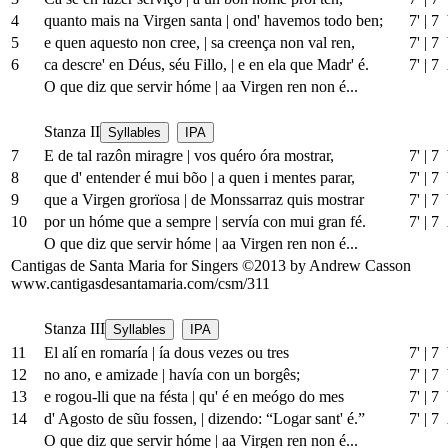
4
quanto mais na Virgen santa
|
ond' havemos todo ben;
7'
|
7 
5
e quen aquesto non cree,
|
sa creença non val ren,
7'
|
7 
6
ca descre' en Déus, séu Fillo,
|
e en ela que Madr' é.
7'
|
7
O que diz que servir hóme
|
aa Virgen ren non é...
Stanza II
Syllables
IPA
7
E de tal razôn miragre
|
vos quéro óra mostrar,
7'
|
7 
8
que d' entender é mui bõo
|
a quen i mentes parar,
7'
|
7 
9
que a Virgen grorïosa
|
de Monssarraz quis mostrar
7'
|
7 
10
por un hóme que a sempre
|
servía con mui gran fé.
7'
|
7
O que diz que servir hóme
|
aa Virgen ren non é...
Cantigas de Santa Maria for Singers ©2013 by Andrew Casson
www.cantigasdesantamaria.com/csm/311
Stanza III
Syllables
IPA
11
El alí en romaría
|
ía dous vezes ou tres
7'
|
7 
12
no ano, e amizade
|
havía con
un
borgês;
7'
|
7 
13
e rogou-lli que na fésta
|
qu' é en meógo do mes
7'
|
7 
14
d' Agosto de sũu fossen,
|
dizendo: “Logar sant' é.”
7'
|
7
O que diz que servir hóme
|
aa Virgen ren non é...