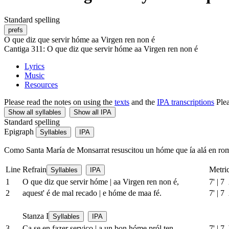
Standard spelling
prefs
O que diz que servir hóme aa Virgen ren non é
Cantiga 311: O que diz que servir hóme aa Virgen ren non é
Lyrics
Music
Resources
Please read the notes on using the
texts
and the
IPA transcriptions
Ple
Show all syllables
Show all IPA
Standard spelling
Epigraph
Syllables
IPA
Como Santa María de Monsarrat resuscitou un hóme que ía alá en roma
Line
Refrain
Metri
Syllables
IPA
1
O que diz que servir hóme
|
aa Virgen ren non é,
7'
|
7
2
aquest' é de mal recado
|
e hóme de maa fé.
7'
|
7
Stanza I
Syllables
IPA
3
Ca se en fazer serviço
|
a un bon hóme pról ten,
7'
|
7 