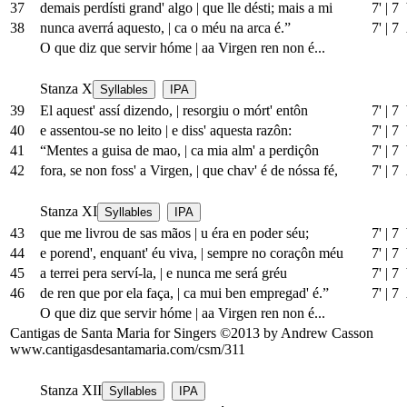
37
demais perdísti grand' algo
|
que lle désti; mais a mi
7'
|
7 
38
nunca averrá aquesto,
|
ca o méu na arca é.”
7'
|
7
O que diz que servir hóme
|
aa Virgen ren non é...
Stanza X
Syllables
IPA
39
El aquest' assí dizendo,
|
resorgiu o mórt' entôn
7'
|
7 
40
e assentou-se no leito
|
e diss' aquesta razôn:
7'
|
7 
41
“Mentes a guisa de mao,
|
ca mia alm' a perdiçôn
7'
|
7 
42
fora, se non foss' a Virgen,
|
que chav' é de nóssa fé,
7'
|
7
Stanza XI
Syllables
IPA
43
que me livrou de sas mãos
|
u éra en poder séu;
7'
|
7 
44
e porend', enquant' éu viva,
|
sempre no coraçôn méu
7'
|
7 
45
a terrei pera serví-la,
|
e nunca me será gréu
7'
|
7 
46
de ren que por ela faça,
|
ca mui ben empregad' é.”
7'
|
7
O que diz que servir hóme
|
aa Virgen ren non é...
Cantigas de Santa Maria for Singers ©2013 by Andrew Casson
www.cantigasdesantamaria.com/csm/311
Stanza XII
Syllables
IPA