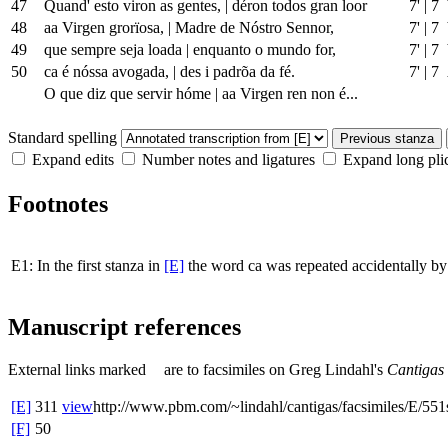
47
Quand' esto viron as gentes,
|
déron todos gran loor
7'
|
7 
48
aa Virgen grorïosa,
|
Madre de Nóstro Sennor,
7'
|
7 
49
que sempre seja loada
|
enquanto o mundo for,
7'
|
7 
50
ca é nóssa avogada,
|
des i padrõa da fé.
7'
|
7
O que diz que servir hóme
|
aa Virgen ren non é...
Standard spelling
Previous stanza
Expand edits
Number notes and ligatures
Expand long pli
Footnotes
E1:
In the first stanza in
[E]
the word
ca
was repeated accidentally by t
Manuscript references
External links
marked
are to facsimiles on Greg Lindahl's
Cantigas
[E]
311
view
http://www.pbm.com/~lindahl/cantigas/facsimiles/E/551
[F]
50