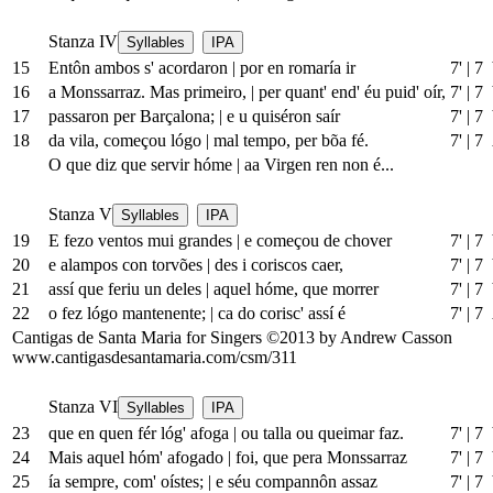
Stanza IV
Syllables
IPA
15
Entôn ambos s' acordaron
|
por en romaría ir
7'
|
7 
16
a Monssarraz. Mas primeiro,
|
per quant' end' éu puid' oír,
7'
|
7 
17
passaron per Barçalona;
|
e u quiséron saír
7'
|
7 
18
da vila, começou lógo
|
mal tempo, per bõa fé.
7'
|
7
O que diz que servir hóme
|
aa Virgen ren non é...
Stanza V
Syllables
IPA
19
E fezo ventos mui grandes
|
e começou de chover
7'
|
7 
20
e alampos con torvões
|
des i coriscos caer,
7'
|
7 
21
assí que feriu
un
deles
|
aquel hóme, que morrer
7'
|
7 
22
o fez lógo mantenente;
|
ca do corisc' assí é
7'
|
7
Cantigas de Santa Maria for Singers ©2013 by Andrew Casson
www.cantigasdesantamaria.com/csm/311
Stanza VI
Syllables
IPA
23
que en quen fér lóg' afoga
|
ou talla ou queimar faz.
7'
|
7 
24
Mais aquel hóm' afogado
|
foi, que pera Monssarraz
7'
|
7 
25
ía sempre, com' oístes;
|
e séu compannôn assaz
7'
|
7 