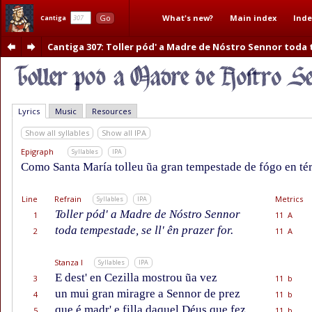
What's new?
Main index
Inde
Go
Cantiga
Cantiga 307
: Toller pód' a Madre de Nóstro Sennor tod
Lyrics
Music
Resources
Show all syllables
Show all IPA
Epigraph
Syllables
IPA
Como Santa María tolleu ũa gran tempestade de fógo en tér
Line
Refrain
Metrics
Syllables
IPA
Toller pód' a Madre de Nóstro Sennor
1
11 A
toda tempestade, se ll' ên prazer for.
2
11 A
Stanza I
Syllables
IPA
E dest' en Cezilla mostrou ũa vez
3
11 b
un mui gran miragre a Sennor de prez
4
11 b
que é madr' e filla daquel Déus que fez
5
11 b