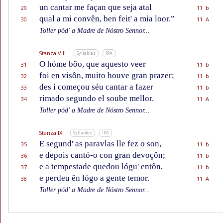
un cantar me façan que seja atal
29
11 b
qual a mi convên, ben feit' a mia loor.”
30
11 A
Toller pód' a Madre de Nóstro Sennor...
Stanza VIII
Syllables
IPA
O hóme bõo, que aquesto veer
31
11 b
foi en visôn, muito houve gran prazer;
32
11 b
des i começou séu cantar a fazer
33
11 b
rimado segundo el soube mellor.
34
11 A
Toller pód' a Madre de Nóstro Sennor...
Stanza IX
Syllables
IPA
E segund' as paravlas lle fez o son,
35
11 b
e depois cantó-o con gran devoçôn;
36
11 b
e a tempestade quedou lógu' entôn,
37
11 b
e perdeu ên lógo a gente temor.
38
11 A
Toller pód' a Madre de Nóstro Sennor...