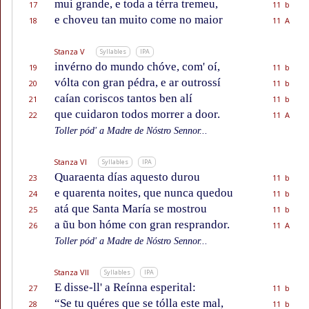
mui grande, e toda a térra tremeu,
17
11 b
e choveu tan muito come no maior
18
11 A
Stanza V
Syllables
IPA
invérno do mundo chóve, com' oí,
19
11 b
vólta con gran pédra, e ar outrossí
20
11 b
caían coriscos tantos ben alí
21
11 b
que cuidaron todos morrer a door.
22
11 A
Toller pód' a Madre de Nóstro Sennor...
Stanza VI
Syllables
IPA
Quaraenta días aquesto durou
23
11 b
e quarenta noites, que nunca quedou
24
11 b
atá que Santa María se mostrou
25
11 b
a ũu bon hóme con gran resprandor.
26
11 A
Toller pód' a Madre de Nóstro Sennor...
Stanza VII
Syllables
IPA
E disse-ll' a Reínna esperital:
27
11 b
“Se tu quéres que se tólla este mal,
28
11 b