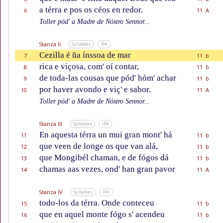
a térra e pos os céos en redor.
6
11 A
Toller pód' a Madre de Nóstro Sennor...
Stanza II
Syllables
IPA
Cezilla é ũa ínssoa de mar
7
11 b
rica e viçosa, com' oí contar,
8
11 b
de toda-las cousas que pód' hóm' achar
9
11 b
por haver avondo e viç' e sabor.
10
11 A
Toller pód' a Madre de Nóstro Sennor...
Stanza III
Syllables
IPA
En aquesta térra un mui gran mont' há
11
11 b
que veen de longe os que van alá,
12
11 b
que Mongibél chaman, e de fógos dá
13
11 b
chamas aas vezes, ond' han gran pavor
14
11 A
Stanza IV
Syllables
IPA
todo-los da térra. Onde conteceu
15
11 b
que en aquel monte fógo s' acendeu
16
11 b