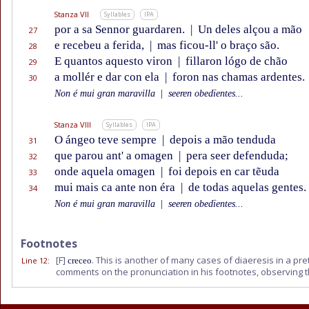
Stanza VII
Syllables
IPA
por a sa Sennor guardaren.
|
Un deles alçou a mão
27
e recebeu a ferida,
|
mas ficou-ll' o braço são.
28
E quantos aquesto viron
|
fillaron lógo de chão
29
a mollér e dar con ela
|
foron nas chamas ardentes.
30
Non é mui gran maravilla
|
seeren obedïentes...
Stanza VIII
Syllables
IPA
O ángeo teve sempre
|
depois a mão tenduda
31
que parou ant' a omagen
|
pera seer defenduda;
32
onde aquela omagen
|
foi depois en car tẽuda
33
mui mais ca ante non éra
|
de todas aquelas gentes.
34
Non é mui gran maravilla
|
seeren obedïentes...
Footnotes
[F]
. This is another of many cases of diaeresis in a pre
Line 12
:
creceo
comments on the pronunciation in his footnotes, observing 