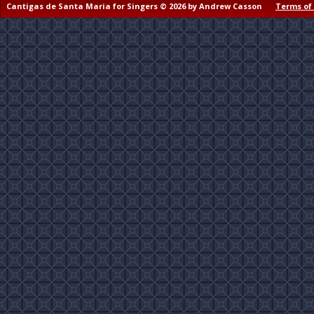
Cantigas de Santa Maria for Singers © 2026 by Andrew Casson
Terms of