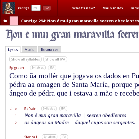
What's new?
Main index
Inde
Go
Cantiga
Cantiga 294
: Non é mui gran maravilla seeren obedïente
Lyrics
Music
Resources
Show all syllables
Show all IPA
Epigraph
Syllables
IPA
Como ũa mollér que jogava os dados en Pu
pédra aa omagen de Santa María, porque pe
ángeo de pédra que i estava a mão e recebe
Line
Refrain
Syllables
IPA
Non é mui gran maravilla
|
seeren obedïentes
1
os ángeos aa Madre
|
daquel cujos son sergentes.
2
Stanza I
Syllables
IPA