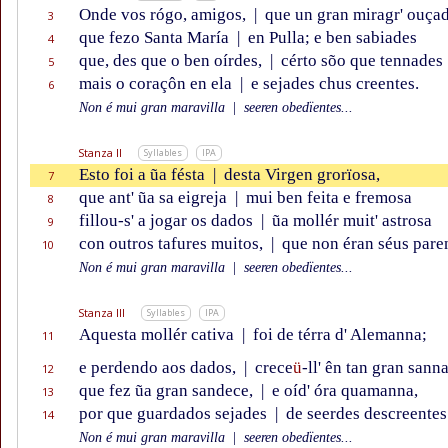
Onde vos rógo, amigos,
|
que un gran miragr' ouça
3
que fezo Santa María
|
en Pulla; e ben sabiades
4
que, des que o ben oírdes,
|
cérto sõo que tennades
5
mais o coraçôn en ela
|
e sejades chus creentes.
6
Non é mui gran maravilla
|
seeren obedïentes...
Stanza II
Syllables
IPA
Esto foi a ũa fésta
|
desta Virgen grorïosa,
7
que ant' ũa sa eigreja
|
mui ben feita e fremosa
8
fillou-s' a jogar os dados
|
ũa mollér muit' astrosa
9
con outros tafures muitos,
|
que non éran séus paren
10
Non é mui gran maravilla
|
seeren obedïentes...
Stanza III
Syllables
IPA
Aquesta mollér cativa
|
foi de térra d' Alemanna;
11
e perdendo aos dados,
|
crece
ü
-ll' ên tan gran sann
12
que fez ũa gran sandece,
|
e oíd' óra quamanna,
13
por que guardados sejades
|
de seerdes descreentes
14
Non é mui gran maravilla
|
seeren obedïentes...