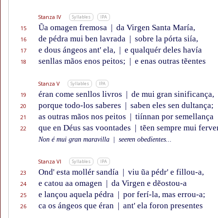
Stanza IV
Syllables
IPA
Ũa omagen fremosa
|
da Virgen Santa María,
15
de pédra mui ben lavrada
|
sobre la pórta siía,
16
e dous ángeos ant' ela,
|
e qualquér deles havía
17
senllas mãos enos peitos;
|
e enas outras tẽentes
18
Stanza V
Syllables
IPA
éran come senllos livros
|
de mui gran sinificança,
19
porque todo-los saberes
|
saben eles sen dultança;
20
as outras mãos nos peitos
|
tiínnan por semellança
21
que en Déus sas voontades
|
tẽen sempre mui ferve
22
Non é mui gran maravilla
|
seeren obedïentes...
Stanza VI
Syllables
IPA
Ond' esta mollér sandía
|
viu ũa pédr' e fillou-a,
23
e catou aa omagen
|
da Virgen e dẽostou-a
24
e lançou aquela pédra
|
por ferí-la, mas errou-a;
25
ca os ángeos que éran
|
ant' ela foron presentes
26