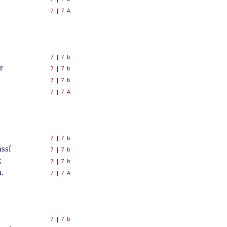
7'
|
7 A
7'
|
7 b
r
7'
|
7 b
7'
|
7 b
7'
|
7 A
7'
|
7 b
assí
7'
|
7 b
;
7'
|
7 b
.
7'
|
7 A
7'
|
7 b