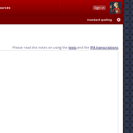
ources
Sign in
Standard spelling
Please read the notes on using the
texts
and the
IPA transcriptions