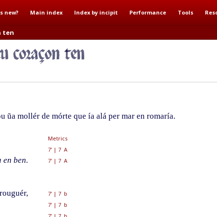
s new?
Main index
Index by incipit
Performance
Tools
Res
n ten
u ũa mollér de mórte que ía alá per mar en romaría.
Metrics
7'
|
7 A
a en ben.
7'
|
7 A
prouguér,
7'
|
7 b
7'
|
7 b
7'
|
7 b