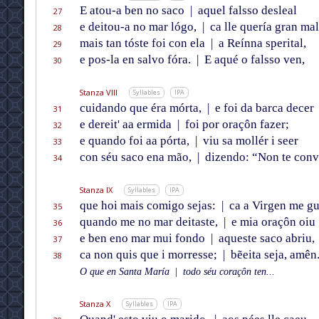
E atou-a ben no saco
|
aquel falsso desleal
27
e deitou-a no mar lógo,
|
ca lle quería gran mal
28
mais tan tóste foi con ela
|
a Reínna sperital,
29
e pos-la en salvo fóra.
|
E aqué o falsso ven,
30
Stanza VIII
Syllables
IPA
cuidando que éra mórta,
|
e foi da barca decer
31
e dereit' aa ermida
|
foi por oraçôn fazer;
32
e quando foi aa pórta,
|
viu sa mollér i seer
33
con séu saco ena mão,
|
dizendo: “Non te con
34
Stanza IX
Syllables
IPA
que hoi mais comigo sejas:
|
ca a Virgen me gu
35
quando me no mar deitaste,
|
e mia oraçôn oiu
36
e ben eno mar mui fondo
|
aqueste saco abriu,
37
ca non quis que i morresse;
|
bẽeita seja, amên
38
O que en Santa María
|
todo séu coraçôn ten...
Stanza X
Syllables
IPA