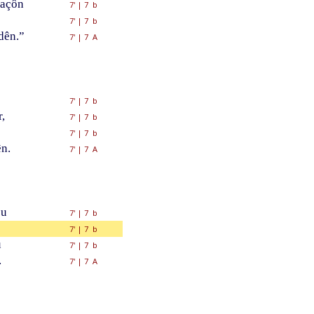
raçôn
7'
|
7 b
7'
|
7 b
dên.”
7'
|
7 A
7'
|
7 b
,
7'
|
7 b
7'
|
7 b
n.
7'
|
7 A
ou
7'
|
7 b
7'
|
7 b
u
7'
|
7 b
.
7'
|
7 A