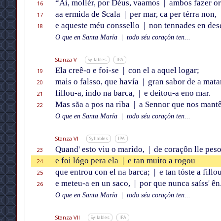
“Ai, mollér, por Déus, vaamos
|
ambos fazer o
16
aa ermida de Scala
|
per mar, ca per térra non,
17
e aqueste méu conssello
|
non tennades en des
18
O que en Santa María
|
todo séu coraçôn ten...
Stanza V
Syllables
IPA
Ela creê-o e foi-se
|
con el a aquel logar;
19
mais o falsso, que havía
|
gran sabor de a matar
20
fillou-a, indo na barca,
|
e deitou-a eno mar.
21
Mas sãa a pos na riba
|
a Sennor que nos mantê
22
O que en Santa María
|
todo séu coraçôn ten...
Stanza VI
Syllables
IPA
Quand' esto viu o marido,
|
de coraçôn lle pes
23
e foi lógo pera ela
|
e tan muito a rogou
24
que entrou con el na barca;
|
e tan tóste a fillo
25
e meteu-a en un saco,
|
por que nunca saíss' ên
26
O que en Santa María
|
todo séu coraçôn ten...
Stanza VII
Syllables
IPA