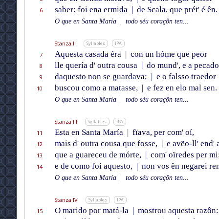
saber: foi ena ermida
|
de Scala, que prét' é ên.
6
O que en Santa María
|
todo séu coraçôn ten...
Stanza II
Syllables
IPA
Aquesta casada éra
|
con un hóme que peor
7
lle quería d' outra cousa
|
do mund', e a pecado
8
daquesto non se guardava;
|
e o falsso traedor
9
buscou como a matasse,
|
e fez en elo mal sen.
10
O que en Santa María
|
todo séu coraçôn ten...
Stanza III
Syllables
IPA
Esta en Santa María
|
fïava, per com' oí,
11
mais d' outra cousa que fosse,
|
e avẽo-ll' end' 
12
que a guareceu de mórte,
|
com' oïredes per mi
13
e de como foi aquesto,
|
non vos ên negarei ren
14
O que en Santa María
|
todo séu coraçôn ten...
Stanza IV
Syllables
IPA
O marido por matá-la
|
mostrou aquesta razôn:
15