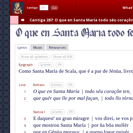
What'
Go
Cantiga
Cantiga 287
: O que en Santa María todo séu coraçô
Lyrics
Music
Resources
Show all syllables
Show all IPA
Epigraph
Syllables
IPA
Como Santa María de Scala, que é a par de Jénüa, livro
Line
Refrain
Syllables
IPA
O que en Santa María
|
todo séu coraçôn ten,
1
que quér que lle por mal façan,
|
todo llo tórn
2
Stanza I
Syllables
IPA
E daquest' un gran miragre
|
vos direi, se vos 
3
que mostrou Santa María
|
por ũa bõa mollér
4
que en Génüa morava;
|
e queno logar quisér
5