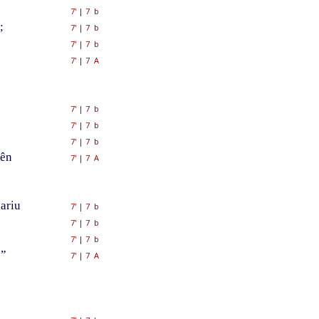
7'
|
7 b
;
7'
|
7 b
7'
|
7 b
7'
|
7 A
7'
|
7 b
7'
|
7 b
7'
|
7 b
vên
7'
|
7 A
ariu
7'
|
7 b
7'
|
7 b
7'
|
7 b
.”
7'
|
7 A