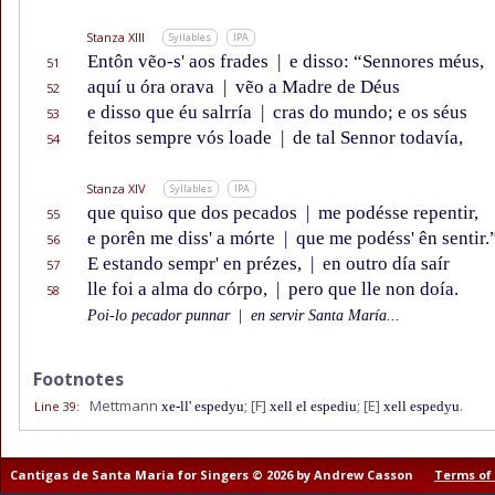
Stanza XIII
Syllables
IPA
Entôn vẽo-s' aos frades
|
e disso: “Sennores méus,
51
aquí u óra orava
|
vẽo a Madre de Déus
52
e disso que éu salrría
|
cras do mundo; e os séus
53
feitos sempre vós loade
|
de tal Sennor todavía,
54
Stanza XIV
Syllables
IPA
que quiso que dos pecados
|
me podésse repentir,
55
e porên me diss' a mórte
|
que me podéss' ên sentir.
56
E estando sempr' en prézes,
|
en outro día saír
57
lle foi a alma do córpo,
|
pero que lle non doía.
58
Poi-lo pecador punnar
|
en servir Santa María...
Footnotes
Mettmann
;
[F]
;
[E]
.
Line 39
:
xe-ll' espedyu
xell el espediu
xell espedyu
Cantigas de Santa Maria for Singers © 2026 by Andrew Casson
Terms of