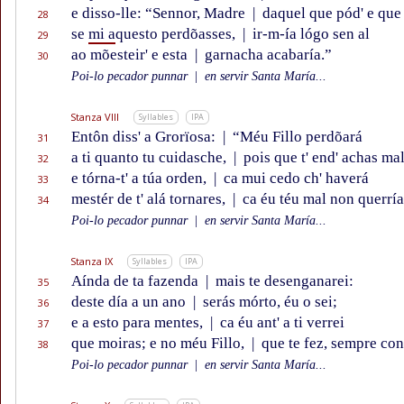
e disso-lle: “Sennor, Madre
|
daquel que pód' e que 
28
se
mi a
questo perdõasses,
|
ir-m-ía lógo sen al
29
ao mõesteir' e esta
|
garnacha acabaría.”
30
Poi-lo pecador punnar
|
en servir Santa María...
Stanza VIII
Syllables
IPA
Entôn diss' a Grorïosa:
|
“Méu Fillo perdõará
31
a ti quanto tu cuidasche,
|
pois que t' end' achas mal
32
e tórna-t' a túa orden,
|
ca mui cedo ch' haverá
33
mestér de t' alá tornares,
|
ca éu téu mal non querría
34
Poi-lo pecador punnar
|
en servir Santa María...
Stanza IX
Syllables
IPA
Aínda de ta fazenda
|
mais te desenganarei:
35
deste día a un ano
|
serás mórto, éu o sei;
36
e a esto para mentes,
|
ca éu ant' a ti verrei
37
que moiras; e no méu Fillo,
|
que te fez, sempre con
38
Poi-lo pecador punnar
|
en servir Santa María...