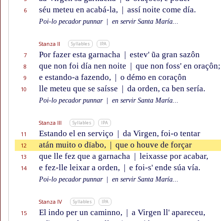
séu meteu en acabá-la,
|
assí noite come día.
6
Poi-lo pecador punnar
|
en servir Santa María...
Stanza II
Syllables
IPA
Por fazer esta garnacha
|
estev' ũa gran sazôn
7
que non foi día nen noite
|
que non foss' en oraçôn;
8
e estando-a fazendo,
|
o démo en coraçôn
9
lle meteu que se saísse
|
da orden, ca ben sería.
10
Poi-lo pecador punnar
|
en servir Santa María...
Stanza III
Syllables
IPA
Estando el en serviço
|
da Virgen, foi-o tentar
11
atán muito o dïabo,
|
que o houve de forçar
12
que lle fez que a garnacha
|
leixasse por acabar,
13
e fez-lle leixar a orden,
|
e foi-s' ende súa vía.
14
Poi-lo pecador punnar
|
en servir Santa María...
Stanza IV
Syllables
IPA
El indo per un caminno,
|
a Virgen ll' apareceu,
15