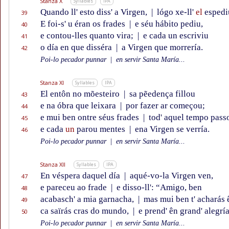
Stanza X
Syllables
IPA
Quando ll' esto diss' a Virgen,
|
lógo xe-ll'
el
espedi
39
E foi-s' u éran os frades
|
e séu hábito pediu,
40
e contou-lles quanto vira;
|
e cada un escriviu
41
o día en que disséra
|
a Virgen que morrería.
42
Poi-lo pecador punnar
|
en servir Santa María...
Stanza XI
Syllables
IPA
El entôn no mõesteiro
|
sa pẽedença fillou
43
e na óbra que leixara
|
por fazer ar começou;
44
e mui ben ontre séus frades
|
tod' aquel tempo pass
45
e cada
un
parou mentes
|
ena Virgen se verría.
46
Poi-lo pecador punnar
|
en servir Santa María...
Stanza XII
Syllables
IPA
En véspera daquel día
|
aqué-vo-la Virgen ven,
47
e pareceu ao frade
|
e disso-ll': “Amigo, ben
48
acabasch' a mia garnacha,
|
mas mui ben t' acharás 
49
ca saïrás cras do mundo,
|
e prend' ên grand' alegría
50
Poi-lo pecador punnar
|
en servir Santa María...