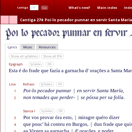
What's new?
Main index
Inde
Go
Cantiga
Cantiga 274
: Poi-lo pecador punnar en servir Santa María
Lyrics
Music
Resources
Show all syllables
Show all IPA
Epigraph
Syllables
IPA
Esta é do frade que fazía a garnacha d' orações a Santa Mar
Line
Refrain
Syllables
IPA
Poi-lo pecador punnar
|
en servir Santa María,
1
non temades que perder-
|
se póssa per sa folía.
2
Stanza I
Syllables
IPA
Por vos provar óra esto,
|
miragre quéro dizer
3
que pouc' há conteu en Burgos,
|
dun frade que quis
4
aa Virgen sa garnacha
|
d' orações, e poder
5