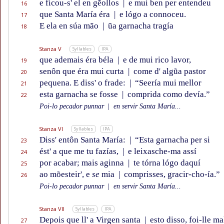
e ficou-s' el en gẽollos
|
e mui ben per entendeu
16
que Santa María éra
|
e lógo a connoceu.
17
E ela en súa mão
|
ũa garnacha tragía
18
Stanza V
Syllables
IPA
que ademais éra béla
|
e de mui rico lavor,
19
senôn que éra mui curta
|
come d' algũa pastor
20
pequena. E diss' o frade:
|
“Seería mui mellor
21
esta garnacha se fosse
|
comprida como devía.”
22
Poi-lo pecador punnar
|
en servir Santa María...
Stanza VI
Syllables
IPA
Diss' entôn Santa María:
|
“Esta garnacha per si
23
ést' a que me tu fazías,
|
e leixasche-ma assí
24
por acabar; mais aginna
|
te tórna lógo daquí
25
ao mõesteir', e
se
mia
|
comprisses, gracir-cho-ía.”
26
Poi-lo pecador punnar
|
en servir Santa María...
Stanza VII
Syllables
IPA
Depois que ll' a Virgen santa
|
esto disso, foi-lle ma
27