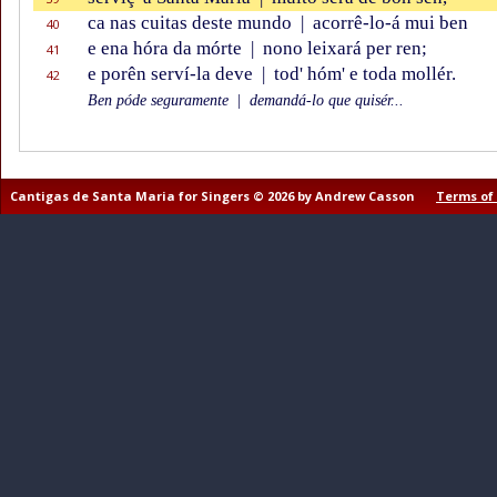
ca nas cuitas deste mundo
|
acorrê-lo-á mui ben
40
e ena hóra da mórte
|
nono leixará per ren;
41
e porên serví-la deve
|
tod' hóm' e toda mollér.
42
Ben póde seguramente
|
demandá-lo que quisér...
Cantigas de Santa Maria for Singers © 2026 by Andrew Casson
Terms of