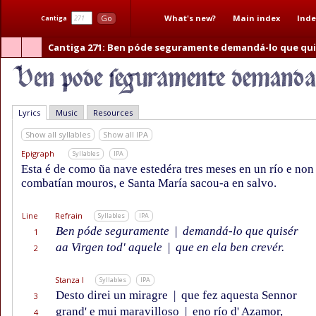
What's new?
Main index
Inde
Go
Cantiga
Cantiga 271
: Ben póde seguramente demandá-lo que qui
Lyrics
Music
Resources
Show all syllables
Show all IPA
Epigraph
Syllables
IPA
Esta é de como ũa nave estedéra tres meses en un río e non
combatían mouros, e Santa María sacou-a en salvo.
Line
Refrain
Syllables
IPA
Ben póde seguramente
|
demandá-lo que quisér
1
aa Virgen tod' aquele
|
que en ela ben crevér.
2
Stanza I
Syllables
IPA
Desto direi un miragre
|
que fez aquesta Sennor
3
grand' e mui maravilloso
|
eno río d' Azamor,
4