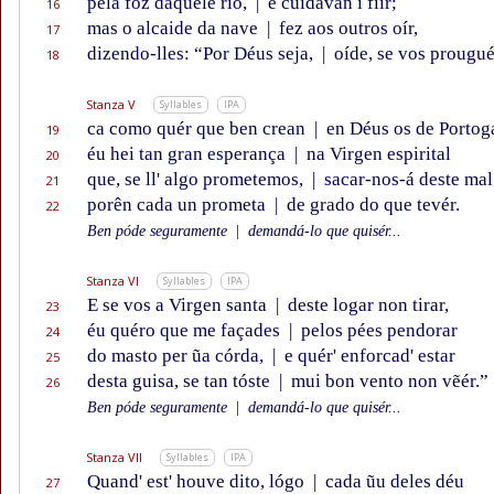
pela fóz daquele río,
|
e cuidavan i fĩir;
16
mas o alcaide da nave
|
fez aos outros oír,
17
dizendo-lles: “Por Déus seja,
|
oíde, se vos prougué
18
Stanza V
Syllables
IPA
ca como quér que ben crean
|
en Déus os de Portoga
19
éu hei tan gran esperança
|
na Virgen espirital
20
que, se ll' algo prometemos,
|
sacar-nos-á deste mal
21
porên cada un prometa
|
de grado do que tevér.
22
Ben póde seguramente
|
demandá-lo que quisér...
Stanza VI
Syllables
IPA
E se vos a Virgen santa
|
deste logar non tirar,
23
éu quéro que me façades
|
pelos pées pendorar
24
do masto per ũa córda,
|
e quér' enforcad' estar
25
desta guisa, se tan tóste
|
mui bon vento non vẽér.”
26
Ben póde seguramente
|
demandá-lo que quisér...
Stanza VII
Syllables
IPA
Quand' est' houve dito, lógo
|
cada ũu deles déu
27