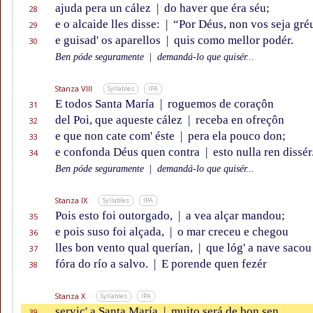
ajuda pera un cález
|
do haver que éra séu;
28
e o alcaide lles disse:
|
“Por Déus, non vos seja gré
29
e guisad' os aparellos
|
quis como mellor podér.
30
Ben póde seguramente
|
demandá-lo que quisér...
Stanza VIII
Syllables
IPA
E todos Santa María
|
roguemos de coraçôn
31
del Poi, que aqueste cález
|
receba en ofreçôn
32
e que non cate com' éste
|
pera ela pouco don;
33
e confonda Déus quen contra
|
esto nulla ren dissér
34
Ben póde seguramente
|
demandá-lo que quisér...
Stanza IX
Syllables
IPA
Pois esto foi outorgado,
|
a vea alçar mandou;
35
e pois suso foi alçada,
|
o mar creceu e chegou
36
lles bon vento qual querían,
|
que lóg' a nave sacou
37
fóra do río a salvo.
|
E porende quen fezér
38
Stanza X
Syllables
IPA
serviç' a Santa María
|
muito será de bon sen,
39