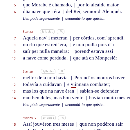
que Morabe é chamado,
|
por lo alcaide maior
5
dũa nave que i éra
|
del Rei, sennor d' Alenquér.
6
Ben póde seguramente
|
demandá-lo que quisér...
Stanza II
Syllables
IPA
Aquela nav' i meteran
|
per córdas, com' aprendí,
7
no río que estreit' éra,
|
e non podía pois d' i
8
saír per nulla maneira;
|
porend' estava assí
9
a nave come perduda,
|
que atá en Monpeslér
10
Stanza III
Syllables
IPA
mellor dela non havía.
|
Porend' os mouros haver
11
todavía a cuidavan
|
e
vïí
nnana combater;
12
mas los que na nave éran
|
sabían-se defender
13
mui ben deles, mas bon vento
|
havían muito mestér
14
Ben póde seguramente
|
demandá-lo que quisér...
Stanza IV
Syllables
IPA
Assí jouvéron tres meses
|
que non podéron saír
15