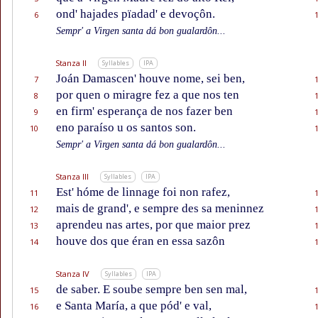
ond' hajades pïadad' e devoçôn.
6
Sempr' a Virgen santa dá bon gualardôn...
Stanza II
Syllables
IPA
Joán Damascen' houve nome, sei ben,
7
por quen o miragre fez a que nos ten
8
en firm' esperança de nos fazer ben
9
eno paraíso u os santos son.
10
Sempr' a Virgen santa dá bon gualardôn...
Stanza III
Syllables
IPA
Est' hóme de linnage foi non rafez,
11
mais de grand', e sempre des sa meninnez
12
aprendeu nas artes, por que maior prez
13
houve dos que éran en essa sazôn
14
Stanza IV
Syllables
IPA
de saber. E soube sempre ben sen mal,
15
e Santa María, a que pód' e val,
16