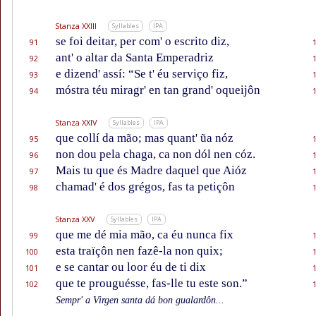
Stanza XXIII
Syllables
IPA
se foi deitar, per com' o escrito diz,
91
ant' o altar da Santa Emperadriz
92
e dizend' assí: “Se t' éu serviço fiz,
93
móstra téu miragr' en tan grand' oqueijôn
94
Stanza XXIV
Syllables
IPA
que collí da mão; mas quant' ũa nóz
95
non dou pela chaga, ca non dól nen cóz.
96
Mais tu que és Madre daquel que Aióz
97
chamad' é dos grégos, fas ta petiçôn
98
Stanza XXV
Syllables
IPA
que me dé mia mão, ca éu nunca fix
99
esta traïçôn nen fazê-la non quix;
100
e se cantar ou loor éu de ti dix
101
que te prouguésse, fas-lle tu este son.”
102
Sempr' a Virgen santa dá bon gualardôn...