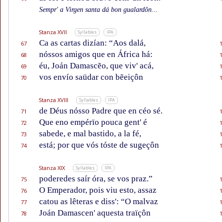
Sempr' a Virgen santa dá bon gualardôn...
Stanza XVII
Syllables
IPA
Ca as cartas dizían: “Aos dalá,
67
nóssos amigos que en África há:
68
éu, Joán Damascẽo, que viv' acá,
69
vos envío saüdar con bẽeiçôn
70
Stanza XVIII
Syllables
IPA
de Déus nósso Padre que en céo sé.
71
Que eno empérïo pouca gent' é
72
sabede, e mal bastido, a la fé,
73
está; por que vós tóste de sugeçôn
74
Stanza XIX
Syllables
IPA
poderedes saír óra, se vos praz.”
75
O Emperador, pois viu esto, assaz
76
catou as lêteras e diss': “O malvaz
77
Joán Damascen' aquesta traïçôn
78