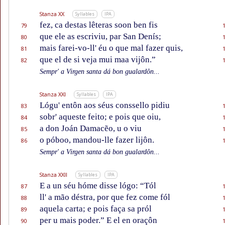
Stanza XX
Syllables
IPA
fez, ca destas lêteras soon ben fis
79
que ele as escriviu, par San Denís;
80
mais farei-vo-ll' éu o que mal fazer quis,
81
que el de si veja mui maa vijôn.”
82
Sempr' a Virgen santa dá bon gualardôn...
Stanza XXI
Syllables
IPA
Lógu' entôn aos séus conssello pidiu
83
sobr' aqueste feito; e pois que oiu,
84
a don Joán Damacẽo, u o viu
85
o póboo, mandou-lle fazer lijôn.
86
Sempr' a Virgen santa dá bon gualardôn...
Stanza XXII
Syllables
IPA
E a un séu hóme disse lógo: “Tól
87
ll' a mão déstra, por que fez come fól
88
aquela carta; e pois faça sa pról
89
per u mais poder.” E el en oraçôn
90