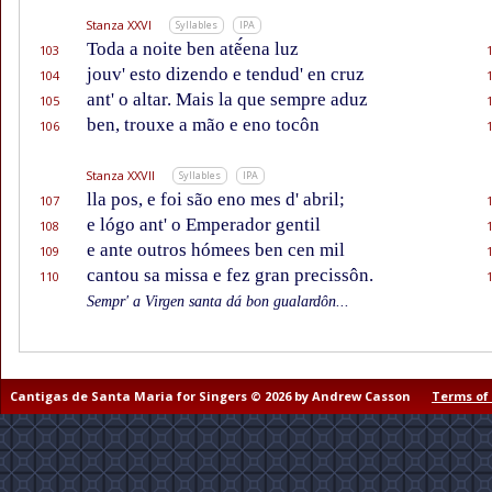
Stanza XXVI
Syllables
IPA
Toda a noite ben atẽ́ena luz
103
jouv' esto dizendo e tendud' en cruz
104
ant' o altar. Mais la que sempre aduz
105
ben, trouxe a mão e eno tocôn
106
Stanza XXVII
Syllables
IPA
lla pos, e foi são eno mes d' abril;
107
e lógo ant' o Emperador gentil
108
e ante outros hómees ben cen mil
109
cantou sa missa e fez gran precissôn.
110
Sempr' a Virgen santa dá bon gualardôn...
Cantigas de Santa Maria for Singers © 2026 by Andrew Casson
Terms of