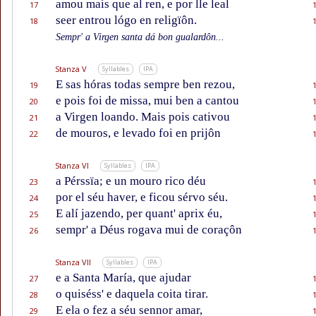
amou mais que al ren, e por lle leal
17
seer entrou lógo en religïôn.
18
Sempr' a Virgen santa dá bon gualardôn...
Stanza V
Syllables
IPA
E sas hóras todas sempre ben rezou,
19
e pois foi de missa, mui ben a cantou
20
a Virgen loando. Mais pois cativou
21
de mouros, e levado foi en prijôn
22
Stanza VI
Syllables
IPA
a Pérssïa; e un mouro rico déu
23
por el séu haver, e ficou sérvo séu.
24
E alí jazendo, per quant' aprix éu,
25
sempr' a Déus rogava mui de coraçôn
26
Stanza VII
Syllables
IPA
e a Santa María, que ajudar
27
o quiséss' e daquela coita tirar.
28
E ela o fez a séu sennor amar,
29