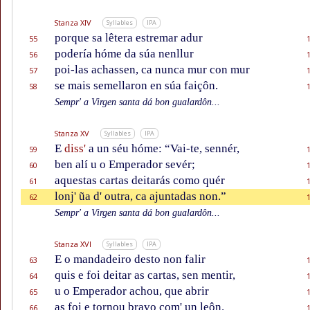
Stanza XIV
Syllables
IPA
porque sa lêtera estremar adur
55
podería hóme da súa nenllur
56
poi-las achassen, ca nunca mur con mur
57
se mais semellaron en súa faiçôn.
58
Sempr' a Virgen santa dá bon gualardôn...
Stanza XV
Syllables
IPA
E
diss'
a un séu hóme: “Vai-te, sennér,
59
ben alí u o Emperador sevér;
60
aquestas cartas deitarás como quér
61
lonj' ũa d' outra, ca ajuntadas non.”
62
Sempr' a Virgen santa dá bon gualardôn...
Stanza XVI
Syllables
IPA
E o mandadeiro desto non falir
63
quis e foi deitar as cartas, sen mentir,
64
u o Emperador achou, que abrir
65
as foi e tornou bravo com' un leôn.
66