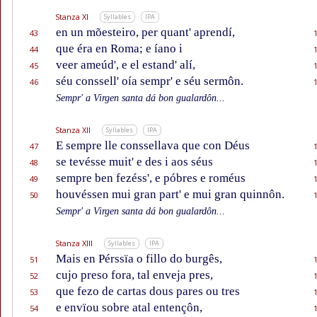
Stanza XI
Syllables
IPA
en un mõesteiro, per quant' aprendí,
43
que éra en Roma; e íano i
44
veer ameúd', e el estand' alí,
45
séu conssell' oía sempr' e séu sermôn.
46
Sempr' a Virgen santa dá bon gualardôn...
Stanza XII
Syllables
IPA
E sempre lle conssellava que con Déus
47
se tevésse muit' e des i aos séus
48
sempre ben fezéss', e póbres e roméus
49
houvéssen mui gran part' e mui gran quinnôn.
50
Sempr' a Virgen santa dá bon gualardôn...
Stanza XIII
Syllables
IPA
Mais en Pérssïa o fillo do burgês,
51
cujo preso fora, tal enveja pres,
52
que fezo de cartas dous pares ou tres
53
e envïou sobre atal entençôn,
54