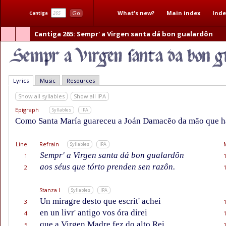
What's new?
Main index
Inde
Go
Cantiga
Cantiga 265
: Sempr' a Virgen santa dá bon gualardôn
Lyrics
Music
Resources
Show all syllables
Show all IPA
Epigraph
Syllables
IPA
Como Santa María guareceu a Joán Damacẽo da mão que ha
Line
Refrain
Syllables
IPA
Sempr' a Virgen santa dá bon gualardôn
1
aos séus que tórto prenden sen razôn.
2
Stanza I
Syllables
IPA
Un miragre desto que escrit' achei
3
en un livr' antigo vos óra direi
4
que a Virgen Madre fez do alto Rei,
5