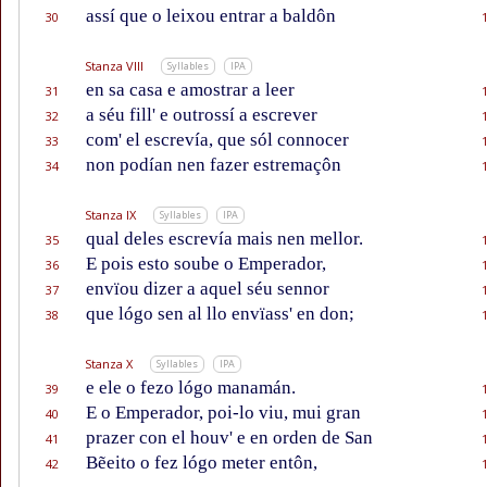
assí que o leixou entrar a baldôn
30
Stanza VIII
Syllables
IPA
en sa casa e amostrar a leer
31
a séu fill' e outrossí a escrever
32
com' el escrevía, que sól connocer
33
non podían nen fazer estremaçôn
34
Stanza IX
Syllables
IPA
qual deles escrevía mais nen mellor.
35
E pois esto soube o Emperador,
36
envïou dizer a aquel séu sennor
37
que lógo sen al llo envïass' en don;
38
Stanza X
Syllables
IPA
e ele o fezo lógo manamán.
39
E o Emperador, poi-lo viu, mui gran
40
prazer con el houv' e en orden de San
41
Bẽeito o fez lógo meter entôn,
42