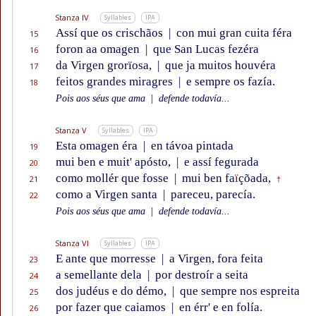
Stanza IV
Syllables
IPA
Assí que os crischãos
|
con mui gran cuita féra
15
foron aa omagen
|
que San Lucas fezéra
16
da Virgen grorïosa,
|
que ja muitos houvéra
17
feitos grandes miragres
|
e sempre os fazía.
18
Pois aos séus que ama
|
defende todavía...
Stanza V
Syllables
IPA
Esta omagen éra
|
en távoa pintada
19
mui ben e muit' apósto,
|
e assí fegurada
20
como mollér que fosse
|
mui ben fa
ï
çõada,
21
†
como a Virgen santa
|
pareceu, parecía.
22
Pois aos séus que ama
|
defende todavía...
Stanza VI
Syllables
IPA
E ante que morresse
|
a Virgen, fora feita
23
a semellante dela
|
por destroír a seita
24
dos judéus e do démo,
|
que sempre nos espreita
25
por fazer que caiamos
|
en érr' e en folía.
26