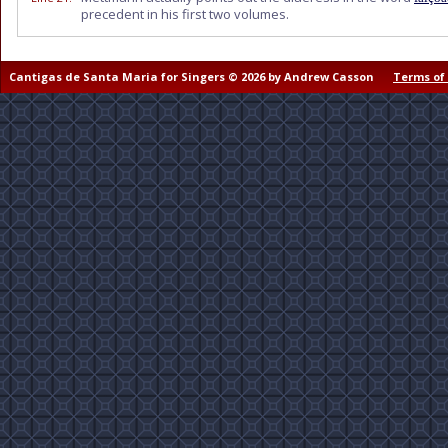
precedent in his first two volumes.
Cantigas de Santa Maria for Singers © 2026 by Andrew Casson
Terms of