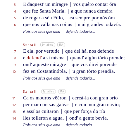
E daquest' un miragre
|
vos quéro contar óra
3
que fez Santa María,
|
a que nunca demóra
4
de rogar a séu Fillo,
|
ca sempre por nós óra
5
que nos valla nas coitas
|
mui grandes todavía.
6
Pois aos séus que ama
|
defende todavía...
Stanza II
Syllables
IPA
E ela, por vertude
|
que del há, nos defende
7
e
defend'
a si misma
|
quand' algún tórto prende;
8
ond' aqueste miragre
|
que vos direi porende
9
fez en Costantinópla,
|
u gran tórto prendía.
10
Pois aos séus que ama
|
defende todavía...
Stanza III
Syllables
IPA
Ca os mouros vẽéron
|
cercá-la con gran brío
11
per mar con sas galéas
|
e con mui gran navío;
12
e assí os cuitaron
|
que per força do río
13
lles tolleron a agua,
|
ond' a gente bevía.
14
Pois aos séus que ama
|
defende todavía...