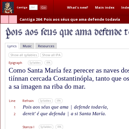
What's new?
Main index
Inde
Go
Cantiga
Cantiga 264
: Pois aos séus que ama defende todavía
Lyrics
Music
Resources
Show all syllables
Show all IPA
Epigraph
Syllables
IPA
Como Santa María fez perecer as naves do
tiínnan cercada Costantinópla, tanto que o
a sa imagen na riba do mar.
Line
Refrain
Syllables
IPA
Pois aos séus que ama
|
defende todavía,
1
dereit' é que defenda
|
a si Santa María.
2
Stanza I
Syllables
IPA