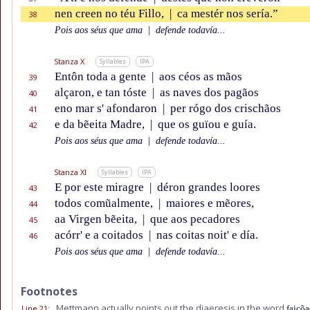
nen creen no téu Fillo,
|
ca mestér nos sería.”
38
Pois aos séus que ama
|
defende todavía...
Stanza X
Syllables
IPA
Entôn toda a gente
|
aos céos as mãos
39
alçaron, e tan tóste
|
as naves dos pagãos
40
eno mar s' afondaron
|
per rógo dos crischãos
41
e da bẽeita Madre,
|
que os guïou e guía.
42
Pois aos séus que ama
|
defende todavía...
Stanza XI
Syllables
IPA
E por este miragre
|
déron grandes loores
43
todos comũalmente,
|
maiores e mẽores,
44
aa Virgen bẽeita,
|
que aos pecadores
45
acórr' e a coitados
|
nas coitas noit' e día.
46
Pois aos séus que ama
|
defende todavía...
Footnotes
Mettmann actually points out the diaeresis in the word
Line 21
:
faiçõ