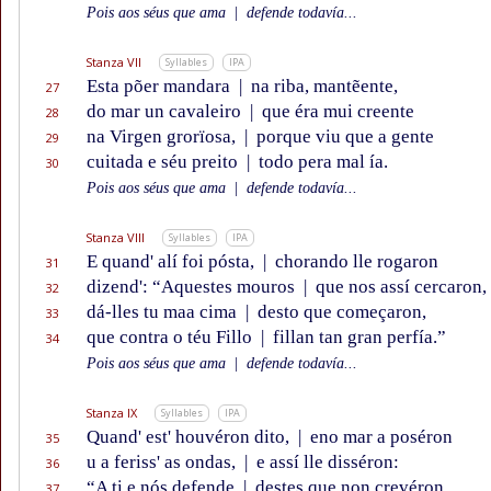
Pois aos séus que ama
|
defende todavía...
Stanza VII
Syllables
IPA
Esta põer mandara
|
na riba, mantẽente,
27
do mar un cavaleiro
|
que éra mui creente
28
na Virgen grorïosa,
|
porque viu que a gente
29
cuitada e séu preito
|
todo pera mal ía.
30
Pois aos séus que ama
|
defende todavía...
Stanza VIII
Syllables
IPA
E quand' alí foi pósta,
|
chorando lle rogaron
31
dizend': “Aquestes mouros
|
que nos assí cercaron,
32
dá-lles tu maa cima
|
desto que começaron,
33
que contra o téu Fillo
|
fillan tan gran perfía.”
34
Pois aos séus que ama
|
defende todavía...
Stanza IX
Syllables
IPA
Quand' est' houvéron dito,
|
eno mar a poséron
35
u a feriss' as ondas,
|
e assí lle disséron:
36
“A ti e nós defende
|
destes que non crevéron
37