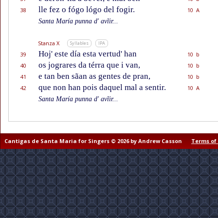
lle fez o fógo lógo del fogir.
38
10 A
Santa María punna d' avĩir...
Stanza X
Syllables
IPA
Hoj' este día esta vertud' han
39
10 b
os jograres da térra que i van,
40
10 b
e tan ben sãan as gentes de pran,
41
10 b
que non han pois daquel mal a sentir.
42
10 A
Santa María punna d' avĩir...
Cantigas de Santa Maria for Singers © 2026 by Andrew Casson
Terms of