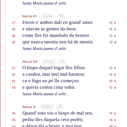
Santa María punna d' avĩir...
Stanza VII
Syllables
IPA
Foron-s' ambos dalí en grand' amor
27
10 b
e sãavan as gentes da door,
28
10 b
como lles foi mandado da Sennor
29
10 b
que nunca mentiu nen há de mentir.
30
10 A
Santa María punna d' avĩir...
Stanza VIII
Syllables
IPA
O bispo daquel logar lles fillou
31
10 b
a candea, mas mui mal baratou:
32
10 b
ca o fógo no pé lle começou
33
10 b
e quería contra cima sobir.
34
10 A
Santa María punna d' avĩir...
Stanza IX
Syllables
IPA
Quand' esto viu o bispo de mal sen,
35
10 b
pediu-lles daquela cera porên;
36
10 b
e déron-lla a bever, e mui ben
37
10 b