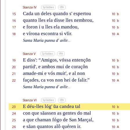
Stanza IV
Syllables
IPA
Cada un deles quando s' espertou
15
10 b
quanto lles ela disse lles nembrou,
16
10 b
e foron i u lles ela mandou,
17
10 b
e vírona escontra si vĩir.
18
10 A
Santa María punna d' avĩir...
Stanza V
Syllables
IPA
E diss': “Amigos, vóssa entençôn
19
10 b
partid', e ambos mui de coraçôn
20
10 b
amade-mi e vós muit', e al non
21
10 b
façades, ca vos non hei de falir.”
22
10 A
Santa María punna d' avĩir...
Stanza VI
Syllables
IPA
E déu-lles lóg' ũa candea tal
23
10 b
con que sãassen as gentes do mal
24
10 b
a que chaman fógo de San Marçal,
25
10 b
e sãan quantos alô quéren ir.
26
10 A