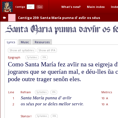
What's new?
Main index
Inde
Go
Cantiga
Cantiga 259
: Santa María punna d' avĩir os séus
Lyrics
Music
Resources
Show all syllables
Show all IPA
Epigraph
Syllables
IPA
Como Santa María fez avĩir na sa eigreja d
jograres que se querían mal, e déu-lles ũa
pode outre trager senôn eles.
Line
Refrain
Metrics
Syllables
IPA
Santa María punna d' avĩir
1
10 A
os séus por se deles mellor servir.
2
10 A
Stanza I
Syllables
IPA