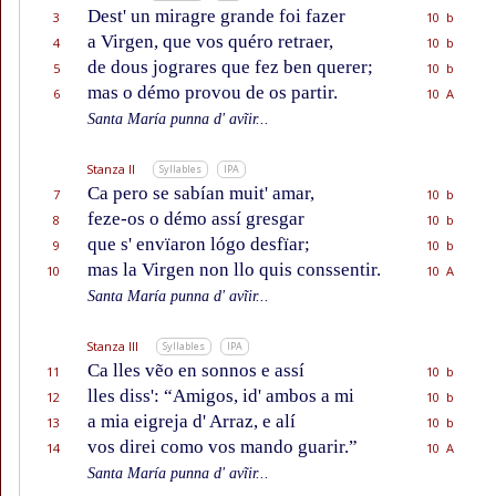
Dest' un miragre grande foi fazer
3
10 b
a Virgen, que vos quéro retraer,
4
10 b
de dous jograres que fez ben querer;
5
10 b
mas o démo provou de os partir.
6
10 A
Santa María punna d' avĩir...
Stanza II
Syllables
IPA
Ca pero se sabían muit' amar,
7
10 b
feze-os o démo assí gresgar
8
10 b
que s' envïaron lógo desfïar;
9
10 b
mas la Virgen non llo quis conssentir.
10
10 A
Santa María punna d' avĩir...
Stanza III
Syllables
IPA
Ca lles vẽo en sonnos e assí
11
10 b
lles diss': “Amigos, id' ambos a mi
12
10 b
a mia eigreja d' Arraz, e alí
13
10 b
vos direi como vos mando guarir.”
14
10 A
Santa María punna d' avĩir...