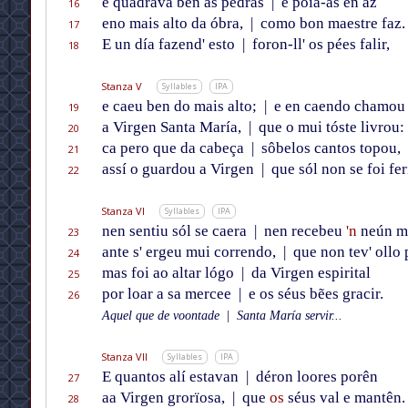
e quadrava ben as pédras
|
e põía-as en az
16
eno mais alto da óbra,
|
como bon maestre faz.
17
E un día fazend' esto
|
foron-ll' os pées falir,
18
Stanza V
Syllables
IPA
e caeu ben do mais alto;
|
e en caendo chamou
19
a Virgen Santa María,
|
que o mui tóste livrou:
20
ca pero que da cabeça
|
sôbelos cantos topou,
21
assí o guardou a Virgen
|
que sól non se foi feri
22
Stanza VI
Syllables
IPA
nen sentiu sól se caera
|
nen recebeu
'n
neún m
23
ante s' ergeu mui correndo,
|
que non tev' ollo p
24
mas foi ao altar lógo
|
da Virgen espirital
25
por loar a sa mercee
|
e os séus bẽes gracir.
26
Aquel que de voontade
|
Santa María servir...
Stanza VII
Syllables
IPA
E quantos alí estavan
|
déron loores porên
27
aa Virgen grorïosa,
|
que
os
séus val e mantên.
28