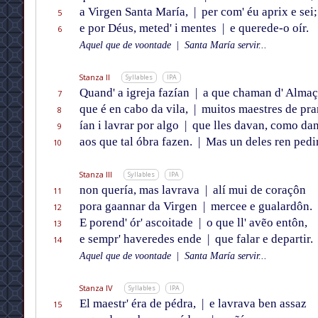
a Virgen Santa María,
|
per com' éu aprix e sei;
5
e por Déus, meted' i mentes
|
e querede-o oír.
6
Aquel que de voontade
|
Santa María servir...
Stanza II
Syllables
IPA
Quand' a igreja fazían
|
a que chaman d' Almaç
7
que é en cabo da vila,
|
muitos maestres de pra
8
ían i lavrar por algo
|
que lles davan, como da
9
aos que tal óbra fazen.
|
Mas un deles ren pedi
10
Stanza III
Syllables
IPA
non quería, mas lavrava
|
alí mui de coraçôn
11
pora gaannar da Virgen
|
mercee e gualardôn.
12
E porend' ór' ascoitade
|
o que ll' avẽo entôn,
13
e sempr' haveredes ende
|
que falar e departir.
14
Aquel que de voontade
|
Santa María servir...
Stanza IV
Syllables
IPA
El maestr' éra de pédra,
|
e lavrava ben assaz
15