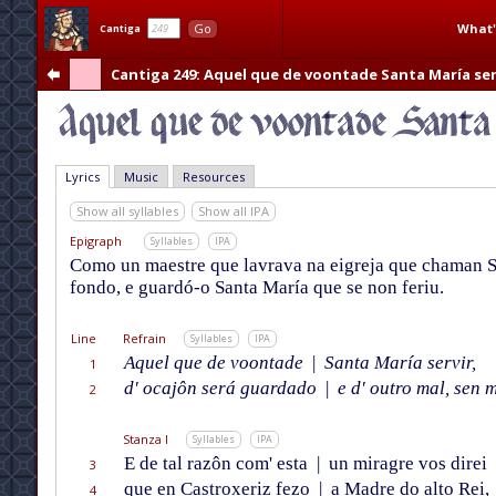
What'
Go
Cantiga
Cantiga 249
: Aquel que de voontade Santa María ser
Lyrics
Music
Resources
Show all syllables
Show all IPA
Epigraph
Syllables
IPA
Como un maestre que lavrava na eigreja que chaman Sa
fondo, e guardó-o Santa María que se non feriu.
Line
Refrain
Syllables
IPA
Aquel que de voontade
|
Santa María servir,
1
d' ocajôn será guardado
|
e d' outro mal, sen m
2
Stanza I
Syllables
IPA
E de tal razôn com' esta
|
un miragre vos direi
3
que en Castroxeriz fezo
|
a Madre do alto Rei,
4