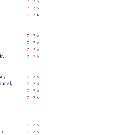
7'
|
7 b
7'
|
7 b
7'
|
7 A
7'
|
7 b
7'
|
7 b
7'
|
7 b
r,
7'
|
7 A
al;
7'
|
7 b
or al,
7'
|
7 b
7'
|
7 b
7'
|
7 A
7'
|
7 b
7'
|
7 b
†