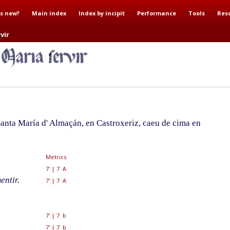
s new?
Main index
Index by incipit
Performance
Tools
Res
vir
nta María d' Almaçán, en Castroxeriz, caeu de cima en
Metrics
7'
|
7 A
entir.
7'
|
7 A
7'
|
7 b
7'
|
7 b