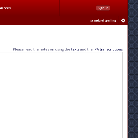
ources
Sign in
Standard spelling
Please read the notes on using the
texts
and the
IPA transcriptions