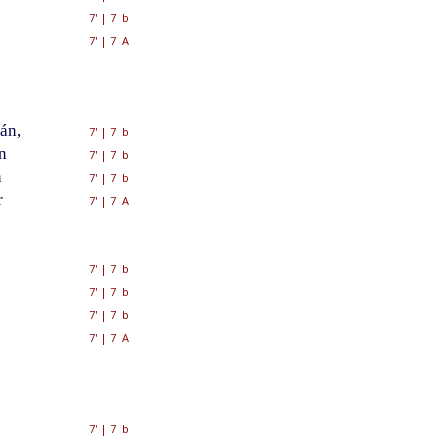
7'
|
7 b
7'
|
7 A
án,
7'
|
7 b
n
7'
|
7 b
n
7'
|
7 b
r
7'
|
7 A
7'
|
7 b
7'
|
7 b
7'
|
7 b
7'
|
7 A
7'
|
7 b