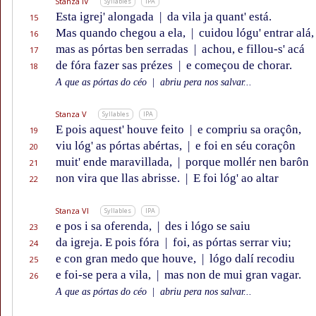
Stanza IV
Syllables
IPA
Esta igrej' alongada
|
da vila ja quant' está.
15
Mas quando chegou a ela,
|
cuidou lógu' entrar alá,
16
mas as pórtas ben serradas
|
achou, e fillou-s' acá
17
de fóra fazer sas prézes
|
e começou de chorar.
18
A que as pórtas do céo
|
abriu pera nos salvar...
Stanza V
Syllables
IPA
E pois aquest' houve feito
|
e compriu sa oraçôn,
19
viu lóg' as pórtas abértas,
|
e foi en séu coraçôn
20
muit' ende maravillada,
|
porque mollér nen barôn
21
non vira que llas abrisse.
|
E foi lóg' ao altar
22
Stanza VI
Syllables
IPA
e pos i sa oferenda,
|
des i lógo se saiu
23
da igreja. E pois fóra
|
foi, as pórtas serrar viu;
24
e con gran medo que houve,
|
lógo dalí recodiu
25
e foi-se pera a vila,
|
mas non de mui gran vagar.
26
A que as pórtas do céo
|
abriu pera nos salvar...