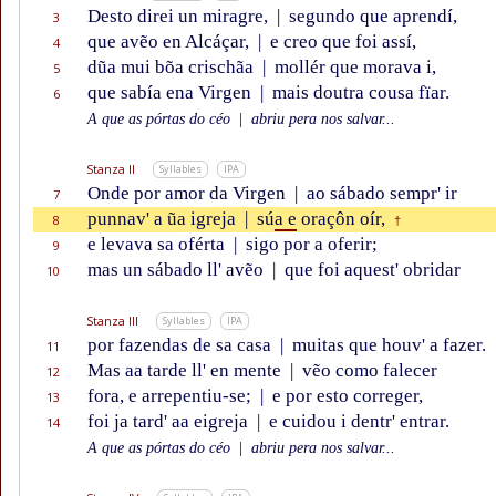
Desto direi un miragre,
|
segundo que aprendí,
3
que avẽo en Alcáçar,
|
e creo que foi assí,
4
dũa mui bõa crischãa
|
mollér que morava i,
5
que sabía ena Virgen
|
mais doutra cousa fïar.
6
A que as pórtas do céo
|
abriu pera nos salvar...
Stanza II
Syllables
IPA
Onde por amor da Virgen
|
ao sábado sempr' ir
7
punnav' a ũa igreja
|
sú
a e
oraçôn oír,
8
†
e levava sa oférta
|
sigo por a oferir;
9
mas un sábado ll' avẽo
|
que foi aquest' obridar
10
Stanza III
Syllables
IPA
por fazendas de sa casa
|
muitas que houv' a fazer.
11
Mas aa tarde ll' en mente
|
vẽo como falecer
12
fora, e arrepentiu-se;
|
e por esto correger,
13
foi ja tard' aa eigreja
|
e cuidou i dentr' entrar.
14
A que as pórtas do céo
|
abriu pera nos salvar...