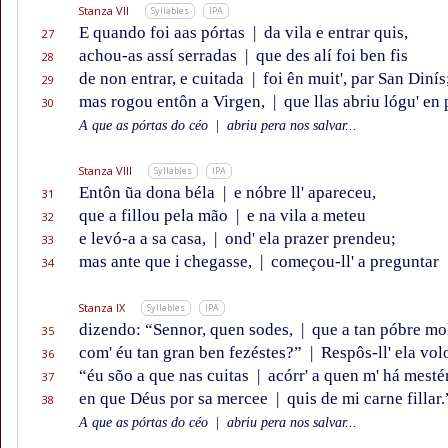
Stanza VII
Syllables
IPA
E quando foi aas pórtas
|
da vila e entrar quis,
27
achou-as assí serradas
|
que des alí foi ben fis
28
de non entrar, e cuitada
|
foi ên muit', par San Dinís
29
mas rogou entôn a Virgen,
|
que llas abriu lógu' en 
30
A que as pórtas do céo
|
abriu pera nos salvar...
Stanza VIII
Syllables
IPA
Entôn ũa dona béla
|
e nóbre ll' apareceu,
31
que a fillou pela mão
|
e na vila a meteu
32
e levó-a a sa casa,
|
ond' ela prazer prendeu;
33
mas ante que i chegasse,
|
começou-ll' a preguntar
34
Stanza IX
Syllables
IPA
dizendo: “Sennor, quen sodes,
|
que a tan póbre mo
35
com' éu tan gran ben fezéstes?”
|
Respôs-ll' ela vol
36
“éu sõo a que nas cuitas
|
acórr' a quen m' há mestér
37
en que Déus por sa mercee
|
quis de mi carne fillar.
38
A que as pórtas do céo
|
abriu pera nos salvar...