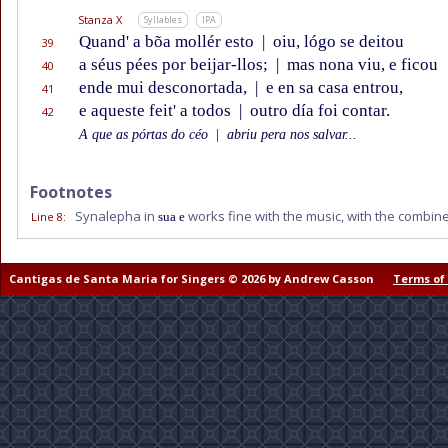
Stanza X
Syllables
IPA
Quand' a bõa mollér esto
|
oiu, lógo se deitou
39
a séus pées por beijar-llos;
|
mas nona viu, e ficou
40
ende mui desconortada,
|
e en sa casa entrou,
41
e aqueste feit' a todos
|
outro día foi contar.
42
A que as pórtas do céo
|
abriu pera nos salvar...
Footnotes
Synalepha in
works fine with the music, with the combined
Line 8
:
sua e
Cantigas de Santa Maria for Singers © 2026 by Andrew Casson
Terms of