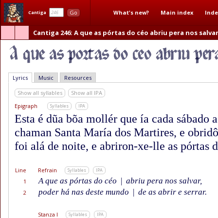
What's new?
Main index
Inde
Go
Cantiga
Cantiga 246
: A que as pórtas do céo abriu pera nos salva
Lyrics
Music
Resources
Show all syllables
Show all IPA
Epigraph
Syllables
IPA
Esta é dũa bõa mollér que ía cada sábado a
chaman Santa María dos Martires, e obridô-
foi alá de noite, e abriron-xe-lle as pórtas d
Line
Refrain
Syllables
IPA
A que as pórtas do céo
|
abriu pera nos salvar,
1
poder há nas deste mundo
|
de as abrir e serrar.
2
Stanza I
Syllables
IPA