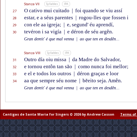
Stanza VII
Syllables
IPA
O cativo mui cuitado
|
foi quando se viu assí
27
estar, e a séus parentes
|
rogou-lles que fossen i
28
con ele aa igreja;
|
e, segund' éu aprendí,
29
tevéron i sa vigía
|
e déron de séu argên.
30
Gran dereit' é que mal venna
|
ao que ten en desdên...
Stanza VIII
Syllables
IPA
Outro día oiu missa
|
da Madre do Salvador,
31
e tornou entôn tan são
|
como nunca foi mellor;
32
e el e todos los outros
|
déron graças e loor
33
aa que sempre séu nome
|
bẽeito seja. Amên.
34
Gran dereit' é que mal venna
|
ao que ten en desdên...
Cantigas de Santa Maria for Singers © 2026 by Andrew Casson
Terms of