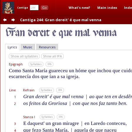
What's new?
Main index
Inde
Go
Cantiga
Cantiga 244
: Gran dereit' é que mal venna
Lyrics
Music
Resources
Show all syllables
Show all IPA
Epigraph
Syllables
IPA
Como Santa María guareceu un hóme que inchou que cuido
escarnecía dos que ían a sa igreja.
Line
Refrain
Syllables
IPA
Gran dereit' é que mal venna
|
ao que ten en desdê
1
os feitos da Grorïosa
|
con que nos faz tanto ben.
2
Stanza I
Syllables
IPA
E daquest' un gran miragre
|
en Laredo conteceu,
3
que fezo Santa María,
|
aquela de que naceu
4