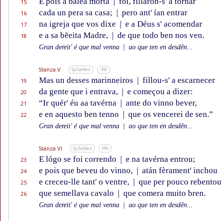
E pois a balẽa mórta
|
foi, fillaron-s' a tornar
15
cada un pera sa casa;
|
pero ant' ían entrar
16
na igreja que vos dixe
|
e a Déus s' acomendar
17
e a sa bẽeita Madre,
|
de que todo ben nos ven.
18
Gran dereit' é que mal venna
|
ao que ten en desdên...
Stanza V
Syllables
IPA
Mas un desses marinneiros
|
fillou-s' a escarnecer
19
da gente que i entrava,
|
e começou a dizer:
20
“Ir quér' éu aa tavérna
|
ante do vinno bever,
21
e en aquesto ben tenno
|
que os vencerei de sen.”
22
Gran dereit' é que mal venna
|
ao que ten en desdên...
Stanza VI
Syllables
IPA
E lógo se foi correndo
|
e na tavérna entrou;
23
e pois que beveu do vinno,
|
atán fèrament' inchou
24
e creceu-lle tant' o ventre,
|
que per pouco rebentou
25
que semellava cavalo
|
que comera muito bren.
26
Gran dereit' é que mal venna
|
ao que ten en desdên...