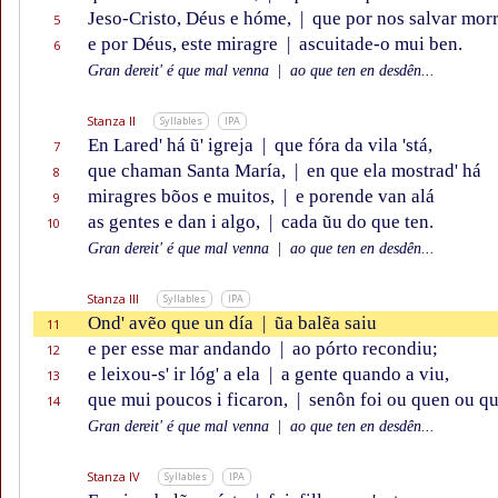
Jeso-Cristo, Déus e hóme,
|
que por nos salvar mor
5
e por Déus, este miragre
|
ascuitade-o mui ben.
6
Gran dereit' é que mal venna
|
ao que ten en desdên...
Stanza II
Syllables
IPA
En Lared' há ũ' igreja
|
que fóra da vila 'stá,
7
que chaman Santa María,
|
en que ela mostrad' há
8
miragres bõos e muitos,
|
e porende van alá
9
as gentes e dan i algo,
|
cada ũu do que ten.
10
Gran dereit' é que mal venna
|
ao que ten en desdên...
Stanza III
Syllables
IPA
Ond' avẽo que un día
|
ũa balẽa saiu
11
e per esse mar andando
|
ao pórto recondiu;
12
e leixou-s' ir lóg' a ela
|
a gente quando a viu,
13
que mui poucos i ficaron,
|
senôn foi ou quen ou qu
14
Gran dereit' é que mal venna
|
ao que ten en desdên...
Stanza IV
Syllables
IPA