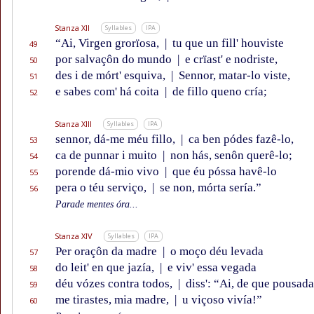
Stanza XII
Syllables
IPA
“Ai, Virgen grorïosa,
|
tu que un fill' houviste
49
por salvaçôn do mundo
|
e crïast' e nodriste,
50
des i de mórt' esquiva,
|
Sennor, matar-lo viste,
51
e sabes com' há coita
|
de fillo queno cría;
52
Stanza XIII
Syllables
IPA
sennor, dá-me méu fillo,
|
ca ben pódes fazê-lo,
53
ca de punnar i muito
|
non hás, senôn querê-lo;
54
porende dá-mio vivo
|
que éu póssa havê-lo
55
pera o téu serviço,
|
se non, mórta sería.”
56
Parade mentes óra...
Stanza XIV
Syllables
IPA
Per oraçôn da madre
|
o moço déu levada
57
do leit' en que jazía,
|
e viv' essa vegada
58
déu vózes contra todos,
|
diss': “Ai, de que pousada
59
me tirastes, mia madre,
|
u viçoso vivía!”
60