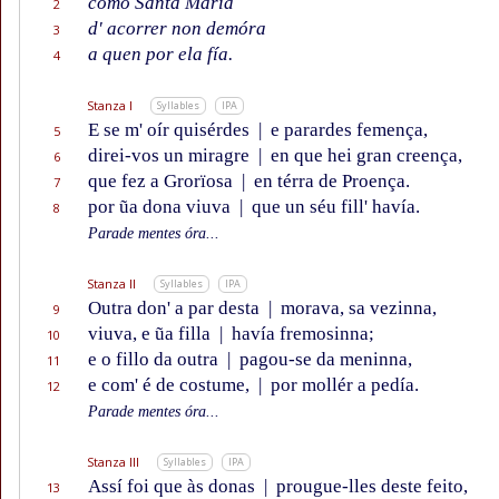
como Santa María
2
d' acorrer non demóra
3
a quen por ela fía.
4
Stanza I
Syllables
IPA
E se m' oír quisérdes
|
e parardes femença,
5
direi-vos un miragre
|
en que hei gran creença,
6
que fez a Grorïosa
|
en térra de Proença.
7
por ũa dona viuva
|
que un séu fill' havía.
8
Parade mentes óra...
Stanza II
Syllables
IPA
Outra don' a par desta
|
morava, sa vezinna,
9
viuva, e ũa filla
|
havía fremosinna;
10
e o fillo da outra
|
pagou-se da meninna,
11
e com' é de costume,
|
por mollér a pedía.
12
Parade mentes óra...
Stanza III
Syllables
IPA
Assí foi que às donas
|
prougue-lles deste feito,
13