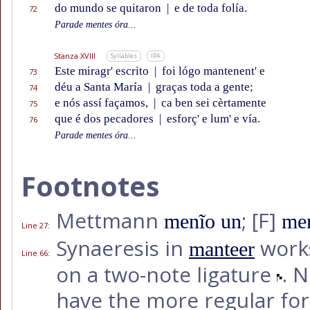
do mundo se quitaron
|
e de toda folía.
72
Parade mentes óra...
Stanza XVIII
Syllables
IPA
Este miragr' escrito
|
foi lógo mantenent' e
73
déu a Santa María
|
graças toda a gente;
74
e nós assí façamos,
|
ca ben sei cèrtamente
75
que é dos pecadores
|
esforç' e lum' e vía.
76
Parade mentes óra...
Footnotes
Mettmann
;
[F]
menĩo un
me
Line 27
:
Synaeresis in
works
manteer
Line 66
:
on a two-note ligature
. 
have the more regular f