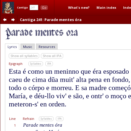
What's new?
Main index
Inde
Go
Cantiga
Cantiga 241
: Parade mentes óra
Lyrics
Music
Resources
Show all syllables
Show all IPA
Epigraph
Syllables
IPA
Esta é como un meninno que éra esposado
caeu de cima dũa muit' alta pena en fondo,
todo o córpo e morreu. E sa madre começó-
María, e déu-llo viv' e são, e ontr' o moço 
meteron-s' en orden.
Line
Refrain
Syllables
IPA
Parade mentes óra
1