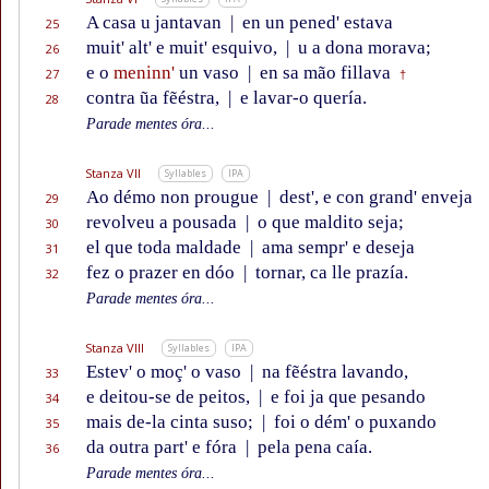
A casa u jantavan
|
en un pened' estava
25
muit' alt' e muit' esquivo,
|
u a dona morava;
26
e o
meninn'
un vaso
|
en sa mão fillava
27
†
contra ũa fẽéstra,
|
e lavar-o quería.
28
Parade mentes óra...
Stanza VII
Syllables
IPA
Ao démo non prougue
|
dest', e con grand' enveja
29
revolveu a pousada
|
o que maldito seja;
30
el que toda maldade
|
ama sempr' e deseja
31
fez o prazer en dóo
|
tornar, ca lle prazía.
32
Parade mentes óra...
Stanza VIII
Syllables
IPA
Estev' o moç' o vaso
|
na fẽéstra lavando,
33
e deitou-se de peitos,
|
e foi ja que pesando
34
mais de-la cinta suso;
|
foi o dém' o puxando
35
da outra part' e fóra
|
pela pena caía.
36
Parade mentes óra...