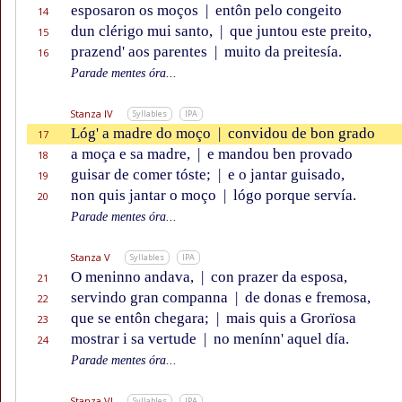
esposaron os moços
|
entôn pelo congeito
14
dun clérigo mui santo,
|
que juntou este preito,
15
prazend' aos parentes
|
muito da preitesía.
16
Parade mentes óra...
Stanza IV
Syllables
IPA
Lóg' a madre do moço
|
convidou de bon grado
17
a moça e sa madre,
|
e mandou ben provado
18
guisar de comer tóste;
|
e o jantar guisado,
19
non quis jantar o moço
|
lógo porque servía.
20
Parade mentes óra...
Stanza V
Syllables
IPA
O meninno andava,
|
con prazer da esposa,
21
servindo gran companna
|
de donas e fremosa,
22
que se entôn chegara;
|
mais quis a Grorïosa
23
mostrar i sa vertude
|
no menínn' aquel día.
24
Parade mentes óra...
Stanza VI
Syllables
IPA