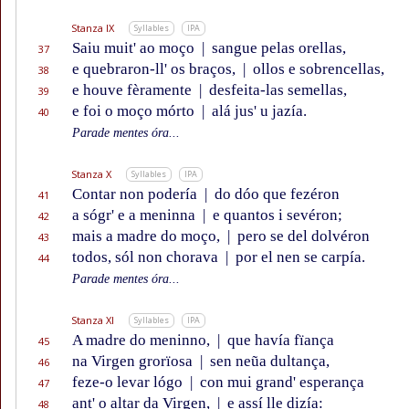
Stanza IX
Syllables
IPA
Saiu muit' ao moço
|
sangue pelas orellas,
37
e quebraron-ll' os braços,
|
ollos e sobrencellas,
38
e houve fèramente
|
desfeita-las semellas,
39
e foi o moço mórto
|
alá jus' u jazía.
40
Parade mentes óra...
Stanza X
Syllables
IPA
Contar non podería
|
do dóo que fezéron
41
a sógr' e a meninna
|
e quantos i sevéron;
42
mais a madre do moço,
|
pero se del dolvéron
43
todos, sól non chorava
|
por el nen se carpía.
44
Parade mentes óra...
Stanza XI
Syllables
IPA
A madre do meninno,
|
que havía fïança
45
na Virgen grorïosa
|
sen neũa dultança,
46
feze-o levar lógo
|
con mui grand' esperança
47
ant' o altar da Virgen,
|
e assí lle dizía:
48