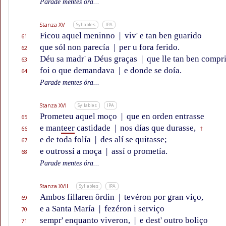
Parade mentes óra...
Stanza XV
Syllables
IPA
Ficou aquel meninno
|
viv' e tan ben guarido
61
que sól non parecía
|
per u fora ferido.
62
Déu sa madr' a Déus graças
|
que lle tan ben compr
63
foi o que demandava
|
e donde se doía.
64
Parade mentes óra...
Stanza XVI
Syllables
IPA
Prometeu aquel moço
|
que en orden entrasse
65
e man
teer
castidade
|
nos días que durasse,
66
†
e de toda folía
|
des alí se quitasse;
67
e outrossí a moça
|
assí o prometía.
68
Parade mentes óra...
Stanza XVII
Syllables
IPA
Ambos fillaren ôrdin
|
tevéron por gran viço,
69
e a Santa María
|
fezéron i serviço
70
sempr' enquanto viveron,
|
e dest' outro boliço
71