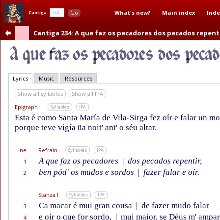
What's new?
Main index
Inde
Go
Cantiga
Cantiga 234
: A que faz os pecadores dos pecados repent
Lyrics
Music
Resources
Show all syllables
Show all IPA
Epigraph
Syllables
IPA
Esta é como Santa María de Vila-Sirga fez oír e falar un m
porque teve vigía ũa noit' ant' o séu altar.
Line
Refrain
Syllables
IPA
A que faz os pecadores
|
dos pecados repentir,
1
ben pód' os mudos e sordos
|
fazer falar e oír.
2
Stanza I
Syllables
IPA
Ca macar é mui gran cousa
|
de fazer mudo falar
3
e oír o que for sordo,
|
mui maior, se Déus m' ampar
4