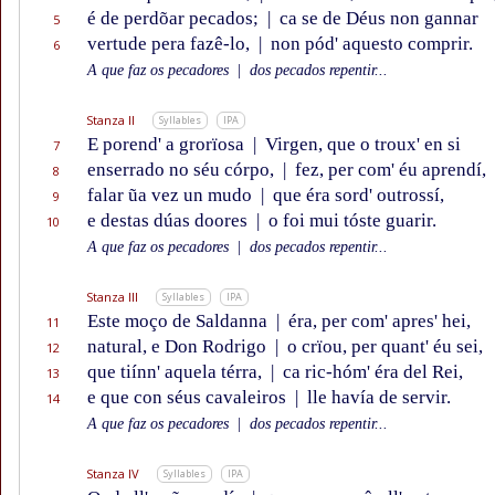
é de perdõar pecados;
|
ca se de Déus non gannar
5
vertude pera fazê-lo,
|
non pód' aquesto comprir.
6
A que faz os pecadores
|
dos pecados repentir...
Stanza II
Syllables
IPA
E porend' a grorïosa
|
Virgen, que o troux' en si
7
enserrado no séu córpo,
|
fez, per com' éu aprendí,
8
falar ũa vez un mudo
|
que éra sord' outrossí,
9
e destas dúas doores
|
o foi mui tóste guarir.
10
A que faz os pecadores
|
dos pecados repentir...
Stanza III
Syllables
IPA
Este moço de Saldanna
|
éra, per com' apres' hei,
11
natural, e Don Rodrigo
|
o crïou, per quant' éu sei,
12
que tiínn' aquela térra,
|
ca ric-hóm' éra del Rei,
13
e que con séus cavaleiros
|
lle havía de servir.
14
A que faz os pecadores
|
dos pecados repentir...
Stanza IV
Syllables
IPA