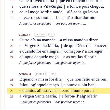
Onde ll' avẽo un día
|
que en coraçôn ll' entrou
15
que se foss' a Vila-Sirga;
|
e foi i, e pois chegou,
16
aquel moço sord' e mudo
|
alá consigo levou
17
e feze-o essa noite
|
ben ant' o altar dormir.
18
A que faz os pecadores
|
dos pecados repentir...
Stanza V
Syllables
IPA
Outro día na mannãa
|
a missa mandou dizer
19
da Virgen Santa María,
|
de que Déus quiso nacer;
20
e quando foi ena sagra,
|
começou-s' a correger
21
a lingua daquele moço
|
e as orellas d' abrir.
22
A que faz os pecadores
|
dos pecados repentir...
Stanza VI
Syllables
IPA
E quand' a missa foi dita,
|
que non faliu ende ren,
23
falou lóg' aquele moço
|
e outrossí oiu ben;
24
e quantos alí estavan
|
loaron muito porên
25
a Virgen Santa María,
|
e foron-ll' alg' oferir.
26
A que faz os pecadores
|
dos pecados repentir...