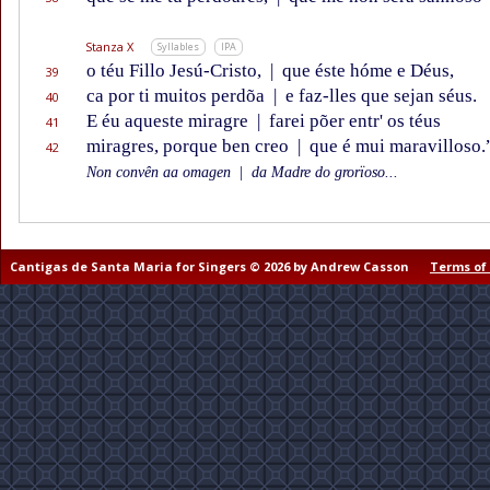
Stanza X
Syllables
IPA
o téu Fillo Jesú-Cristo,
|
que éste hóme e Déus,
39
ca por ti muitos perdõa
|
e faz-lles que sejan séus.
40
E éu aqueste miragre
|
farei põer entr' os téus
41
miragres, porque ben creo
|
que é mui maravilloso.
42
Non convên aa omagen
|
da Madre do grorïoso...
Cantigas de Santa Maria for Singers © 2026 by Andrew Casson
Terms of