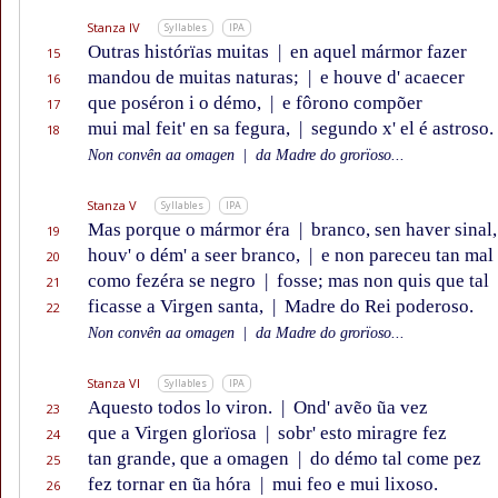
Stanza IV
Syllables
IPA
Outras histórïas muitas
|
en aquel mármor fazer
15
mandou de muitas naturas;
|
e houve d' acaecer
16
que poséron i o démo,
|
e fôrono compõer
17
mui mal feit' en sa fegura,
|
segundo x' el é astroso.
18
Non convên aa omagen
|
da Madre do grorïoso...
Stanza V
Syllables
IPA
Mas porque o mármor éra
|
branco, sen haver sinal,
19
houv' o dém' a seer branco,
|
e non pareceu tan mal
20
como fezéra se negro
|
fosse; mas non quis que tal
21
ficasse a Virgen santa,
|
Madre do Rei poderoso.
22
Non convên aa omagen
|
da Madre do grorïoso...
Stanza VI
Syllables
IPA
Aquesto todos lo viron.
|
Ond' avẽo ũa vez
23
que a Virgen glorïosa
|
sobr' esto miragre fez
24
tan grande, que a omagen
|
do démo tal come pez
25
fez tornar en ũa hóra
|
mui feo e mui lixoso.
26