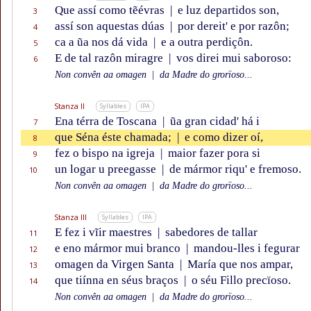
Que assí como tẽévras
|
e luz departidos son,
3
assí son aquestas dúas
|
por dereit' e por razôn;
4
ca a ũa nos dá vida
|
e a outra perdiçôn.
5
E de tal razôn miragre
|
vos direi mui saboroso:
6
Non convên aa omagen
|
da Madre do grorïoso...
Stanza II
Syllables
IPA
Ena térra de Toscana
|
ũa gran cidad' há i
7
que Séna éste chamada;
|
e como dizer oí,
8
fez o bispo na igreja
|
maior fazer pora si
9
un logar u preegasse
|
de mármor riqu' e fremoso.
10
Non convên aa omagen
|
da Madre do grorïoso...
Stanza III
Syllables
IPA
E fez i vĩir maestres
|
sabedores de tallar
11
e eno mármor mui branco
|
mandou-lles i fegurar
12
omagen da Virgen Santa
|
María que nos ampar,
13
que tiínna en séus braços
|
o séu Fillo precïoso.
14
Non convên aa omagen
|
da Madre do grorïoso...