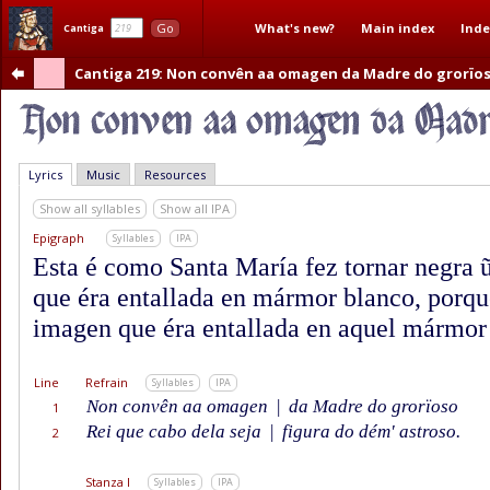
What's new?
Main index
Inde
Go
Cantiga
Cantiga 219
: Non convên aa omagen da Madre do grorïos
Lyrics
Music
Resources
Show all syllables
Show all IPA
Epigraph
Syllables
IPA
Esta é como Santa María fez tornar negra 
que éra entallada en mármor blanco, porque
imagen que éra entallada en aquel mármo
Line
Refrain
Syllables
IPA
Non convên aa omagen
|
da Madre do grorïoso
1
Rei que cabo dela seja
|
figura do dém' astroso.
2
Stanza I
Syllables
IPA