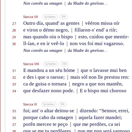
Non convên aa omagen
|
da Madre do grorïoso...
Stanza VII
Syllables
IPA
Outro día, quand' as gentes
|
vẽéron missa oír
27
e viron o démo negro,
|
fillaron-s' end' a riír;
28
mas quando oiu o bispo
|
esto, cuidou que mentir-
29
ll-ían, e en ir veê-lo
|
non vos foi mui vagaroso.
30
Non convên aa omagen
|
da Madre do grorïoso...
Stanza VIII
Syllables
IPA
E mandou a un séu hóme
|
que o lavasse mui ben
31
e des i que o raesse;
|
mais sól non lle prestou ren:
32
ca de guisa o tornara
|
negro a que nos mantên,
33
que desfazer nono pode.
|
E o bispo mui choroso
34
Stanza IX
Syllables
IPA
foi; ant' o altar deitou-se
|
dizendo: “Sennor, errei,
35
porque cabo da omagen
|
aquela fazer mandei;
36
porên mercee te peço
|
que me perdões, ca sei
37
que se me tu perdõares,
|
que me non será sannoso
38