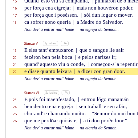
Quand' esto viu sa companna,
|
punnaron de o mete
15
per força ena eigreja;
|
mais non houvéron poder,
16
per força que i poséssen,
|
sól dun logar o mover,
17
ca sofrer nono quería
|
a Madre do Salvador.
18
Non dev' a entrar null' hóme
|
na eigreja da Sennor...
Stanza V
Syllables
IPA
E eles tant' empuxaron
|
que o sangue lle saír
19
fezéron ben pela boca
|
e pelos narizes ir;
20
quand' aquesto viu o conde,
|
começou-s' a repentir
21
e disse quanto leixara
|
a dizer con gran door.
22
Non dev' a entrar null' hóme
|
na eigreja da Sennor...
Stanza VI
Syllables
IPA
E pois foi maenfestado,
|
entrou lógo manamán
23
ben dentro ena eigreja
|
sen traball' e sen afán,
24
chorand' e chamando muito:
|
“Sennor do mui bon t
25
que me perdõar quisiste,
|
a ti dou porên loor.”
26
Non dev' a entrar null' hóme
|
na eigreja da Sennor...