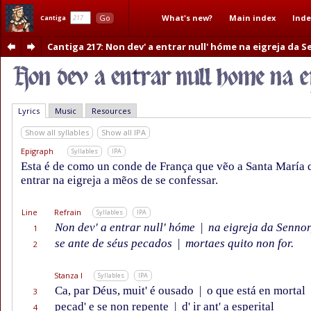
What's new?
Main index
Inde
Go
Cantiga
Cantiga 217
: Non dev' a entrar null' hóme na eigreja da 
Lyrics
Music
Resources
Show all syllables
Show all IPA
Epigraph
Syllables
IPA
Esta é de como un conde de França que vẽo a Santa María 
entrar na eigreja a mẽos de se confessar.
Line
Refrain
Syllables
IPA
Non dev' a entrar null' hóme
|
na eigreja da Sennor
1
se ante de séus pecados
|
mortaes quito non for.
2
Stanza I
Syllables
IPA
Ca, par Déus, muit' é ousado
|
o que está en mortal
3
pecad' e se non repente
|
d' ir ant' a esperital
4