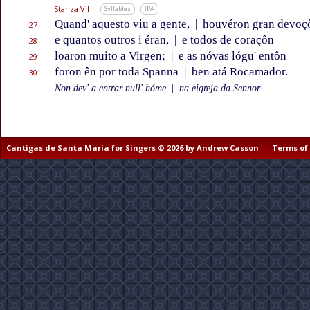
Stanza VII
Syllables
IPA
Quand' aquesto viu a gente,
|
houvéron gran devoç
27
e quantos outros i éran,
|
e todos de coraçôn
28
loaron muito a Virgen;
|
e as nóvas lógu' entôn
29
foron ên por toda Spanna
|
ben atá Rocamador.
30
Non dev' a entrar null' hóme
|
na eigreja da Sennor...
Cantigas de Santa Maria for Singers © 2026 by Andrew Casson
Terms of