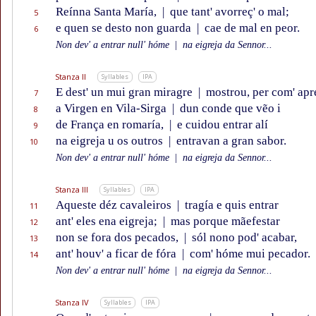
Reínna Santa María,
|
que tant' avorreç' o mal;
5
e quen se desto non guarda
|
cae de mal en peor.
6
Non dev' a entrar null' hóme
|
na eigreja da Sennor...
Stanza II
Syllables
IPA
E dest' un mui gran miragre
|
mostrou, per com' apr
7
a Virgen en Vila-Sirga
|
dun conde que vẽo i
8
de França en romaría,
|
e cuidou entrar alí
9
na eigreja u os outros
|
entravan a gran sabor.
10
Non dev' a entrar null' hóme
|
na eigreja da Sennor...
Stanza III
Syllables
IPA
Aqueste déz cavaleiros
|
tragía e quis entrar
11
ant' eles ena eigreja;
|
mas porque mãefestar
12
non se fora dos pecados,
|
sól nono pod' acabar,
13
ant' houv' a ficar de fóra
|
com' hóme mui pecador.
14
Non dev' a entrar null' hóme
|
na eigreja da Sennor...
Stanza IV
Syllables
IPA