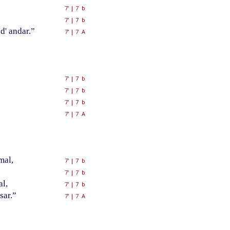
7'
|
7 b
7'
|
7 b
 d' andar.”
7'
|
7 A
7'
|
7 b
7'
|
7 b
7'
|
7 b
7'
|
7 A
mal,
7'
|
7 b
7'
|
7 b
al,
7'
|
7 b
sar.”
7'
|
7 A