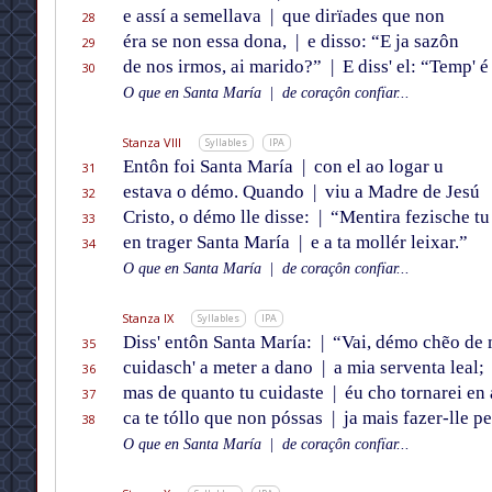
e assí a semellava
|
que dirïades que non
28
éra se non essa dona,
|
e disso: “E ja sazôn
29
de nos irmos, ai marido?”
|
E diss' el: “Temp' é
30
O que en Santa María
|
de coraçôn confïar...
Stanza VIII
Syllables
IPA
Entôn foi Santa María
|
con el ao logar u
31
estava o démo. Quando
|
viu a Madre de Jesú
32
Cristo, o démo lle disse:
|
“Mentira fezische tu
33
en trager Santa María
|
e a ta mollér leixar.”
34
O que en Santa María
|
de coraçôn confïar...
Stanza IX
Syllables
IPA
Diss' entôn Santa María:
|
“Vai, démo chẽo de 
35
cuidasch' a meter a dano
|
a mia serventa leal;
36
mas de quanto tu cuidaste
|
éu cho tornarei en 
37
ca te tóllo que non póssas
|
ja mais fazer-lle pe
38
O que en Santa María
|
de coraçôn confïar...