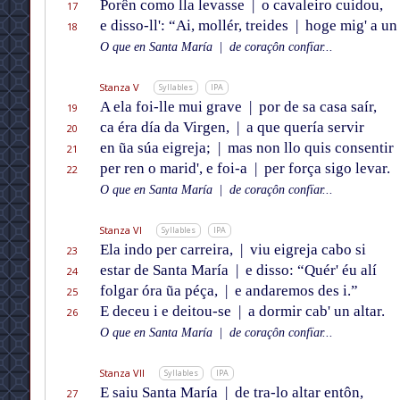
Porên como lla levasse
|
o cavaleiro cuidou,
17
e disso-ll': “Ai, mollér, treides
|
hoge mig' a un 
18
O que en Santa María
|
de coraçôn confïar...
Stanza V
Syllables
IPA
A ela foi-lle mui grave
|
por de sa casa saír,
19
ca éra día da Virgen,
|
a que quería servir
20
en ũa súa eigreja;
|
mas non llo quis consentir
21
per ren o marid', e foi-a
|
per força sigo levar.
22
O que en Santa María
|
de coraçôn confïar...
Stanza VI
Syllables
IPA
Ela indo per carreira,
|
viu eigreja cabo si
23
estar de Santa María
|
e disso: “Quér' éu alí
24
folgar óra ũa péça,
|
e andaremos des i.”
25
E deceu i e deitou-se
|
a dormir cab' un altar.
26
O que en Santa María
|
de coraçôn confïar...
Stanza VII
Syllables
IPA
E saiu Santa María
|
de tra-lo altar entôn,
27