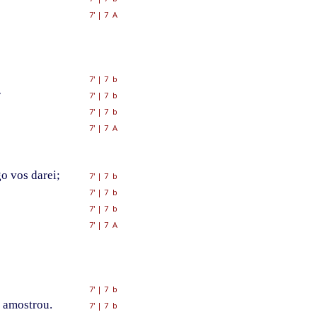
7'
|
7 A
7'
|
7 b
r
7'
|
7 b
7'
|
7 b
7'
|
7 A
o vos darei;
7'
|
7 b
7'
|
7 b
7'
|
7 b
7'
|
7 A
7'
|
7 b
' amostrou.
7'
|
7 b