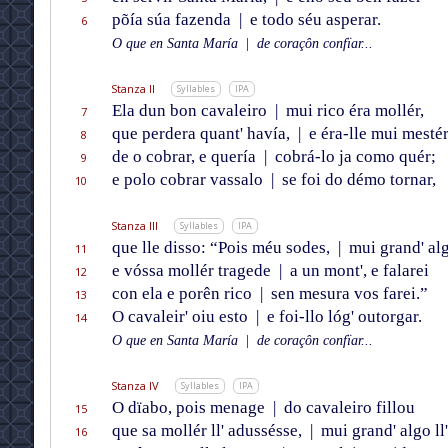
põía súa fazenda
|
e todo séu asperar.
6
O que en Santa María
|
de coraçôn confïar...
Stanza II
Syllables
IPA
Ela dun bon cavaleiro
|
mui rico éra mollér,
7
que perdera quant' havía,
|
e éra-lle mui mesté
8
de o cobrar, e quería
|
cobrá-lo ja como quér;
9
e polo cobrar vassalo
|
se foi do démo tornar,
10
Stanza III
Syllables
IPA
que lle disso: “Pois méu sodes,
|
mui grand' alg
11
e vóssa mollér tragede
|
a un mont', e falarei
12
con ela e porên rico
|
sen mesura vos farei.”
13
O cavaleir' oiu esto
|
e foi-llo lóg' outorgar.
14
O que en Santa María
|
de coraçôn confïar...
Stanza IV
Syllables
IPA
O dïabo, pois menage
|
do cavaleiro fillou
15
que sa mollér ll' adussésse,
|
mui grand' algo ll
16