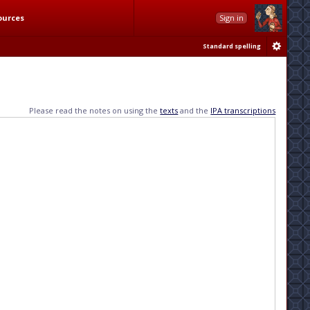
ources
Sign in
Standard spelling
Please read the notes on using the
texts
and the
IPA transcriptions