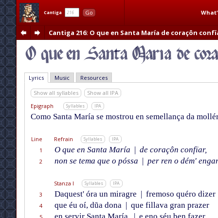
What'
Go
Cantiga
Cantiga 216
: O que en Santa María de coraçôn confï
Lyrics
Music
Resources
Show all syllables
Show all IPA
Epigraph
Syllables
IPA
Como Santa María se mostrou en semellança da mollér 
Line
Refrain
Syllables
IPA
O que en Santa María
|
de coraçôn confïar,
1
non se tema que o póssa
|
per ren o dém' engan
2
Stanza I
Syllables
IPA
Daquest' óra un miragre
|
fremoso quéro dizer
3
que éu oí, dũa dona
|
que fillava gran prazer
4
en servir Santa María,
|
e eno séu ben fazer
5