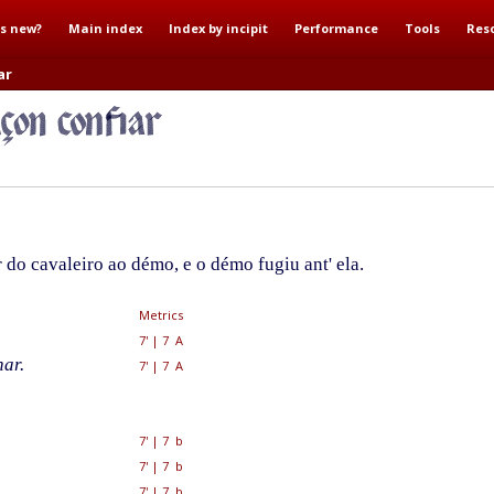
s new?
Main index
Index by incipit
Performance
Tools
Res
ar
do cavaleiro ao démo, e o démo fugiu ant' ela.
Metrics
7'
|
7 A
ar.
7'
|
7 A
7'
|
7 b
7'
|
7 b
7'
|
7 b