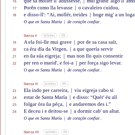
que sa mollér ll' adussésse,
|
mui grand' algo ll' amo
16
Porên como lla levasse
|
o cavaleiro cuidou,
17
e disso-ll': “Ai, mollér, treides
|
hoge mig' a un loga
18
O que en Santa María
|
de coraçôn confïar...
Stanza V
Syllables
IPA
A ela foi-lle mui grave
|
por de sa casa saír,
19
ca éra día da Virgen,
|
a que quería servir
20
en ũa súa eigreja;
|
mas non llo quis consentir
21
per ren o marid', e foi-a
|
per força sigo levar.
22
O que en Santa María
|
de coraçôn confïar...
Stanza VI
Syllables
IPA
Ela indo per carreira,
|
viu eigreja cabo si
23
estar de Santa María
|
e disso: “Quér' éu alí
24
folgar óra ũa péça,
|
e andaremos des i.”
25
E deceu i e deitou-se
|
a dormir cab' un altar.
26
O que en Santa María
|
de coraçôn confïar...
Stanza VII
Syllables
IPA