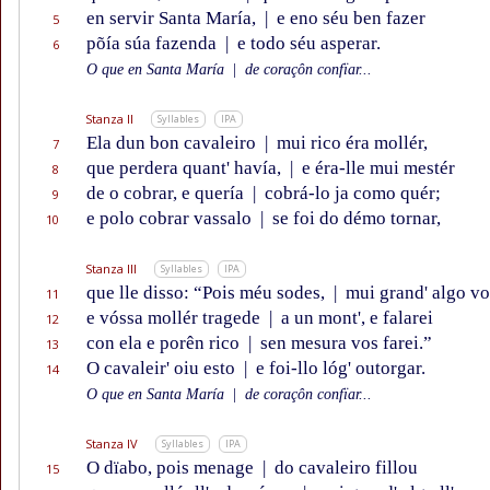
en servir Santa María,
|
e eno séu ben fazer
5
põía súa fazenda
|
e todo séu asperar.
6
O que en Santa María
|
de coraçôn confïar...
Stanza II
Syllables
IPA
Ela dun bon cavaleiro
|
mui rico éra mollér,
7
que perdera quant' havía,
|
e éra-lle mui mestér
8
de o cobrar, e quería
|
cobrá-lo ja como quér;
9
e polo cobrar vassalo
|
se foi do démo tornar,
10
Stanza III
Syllables
IPA
que lle disso: “Pois méu sodes,
|
mui grand' algo vo
11
e vóssa mollér tragede
|
a un mont', e falarei
12
con ela e porên rico
|
sen mesura vos farei.”
13
O cavaleir' oiu esto
|
e foi-llo lóg' outorgar.
14
O que en Santa María
|
de coraçôn confïar...
Stanza IV
Syllables
IPA
O dïabo, pois menage
|
do cavaleiro fillou
15