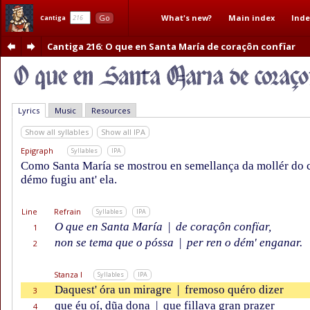
What's new?
Main index
Inde
Go
Cantiga
Cantiga 216
: O que en Santa María de coraçôn confïar
Lyrics
Music
Resources
Show all syllables
Show all IPA
Epigraph
Syllables
IPA
Como Santa María se mostrou en semellança da mollér do c
démo fugiu ant' ela.
Line
Refrain
Syllables
IPA
O que en Santa María
|
de coraçôn confïar,
1
non se tema que o póssa
|
per ren o dém' enganar.
2
Stanza I
Syllables
IPA
Daquest' óra un miragre
|
fremoso quéro dizer
3
que éu oí, dũa dona
|
que fillava gran prazer
4