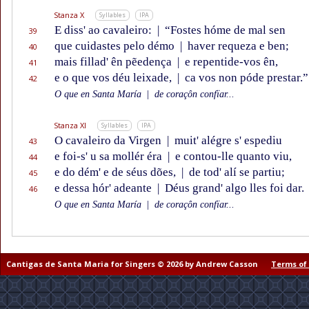
Stanza X
Syllables
IPA
E diss' ao cavaleiro:
|
“Fostes hóme de mal sen
39
que cuidastes pelo démo
|
haver requeza e ben;
40
mais fillad' ên pẽedença
|
e repentide-vos ên,
41
e o que vos déu leixade,
|
ca vos non póde prestar.”
42
O que en Santa María
|
de coraçôn confïar...
Stanza XI
Syllables
IPA
O cavaleiro da Virgen
|
muit' alégre s' espediu
43
e foi-s' u sa mollér éra
|
e contou-lle quanto viu,
44
e do dém' e de séus dões,
|
de tod' alí se partiu;
45
e dessa hór' adeante
|
Déus grand' algo lles foi dar.
46
O que en Santa María
|
de coraçôn confïar...
Cantigas de Santa Maria for Singers © 2026 by Andrew Casson
Terms of