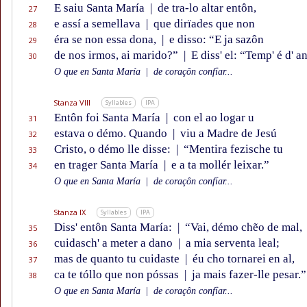
E saiu Santa María
|
de tra-lo altar entôn,
27
e assí a semellava
|
que dirïades que non
28
éra se non essa dona,
|
e disso: “E ja sazôn
29
de nos irmos, ai marido?”
|
E diss' el: “Temp' é d' a
30
O que en Santa María
|
de coraçôn confïar...
Stanza VIII
Syllables
IPA
Entôn foi Santa María
|
con el ao logar u
31
estava o démo. Quando
|
viu a Madre de Jesú
32
Cristo, o démo lle disse:
|
“Mentira fezische tu
33
en trager Santa María
|
e a ta mollér leixar.”
34
O que en Santa María
|
de coraçôn confïar...
Stanza IX
Syllables
IPA
Diss' entôn Santa María:
|
“Vai, démo chẽo de mal,
35
cuidasch' a meter a dano
|
a mia serventa leal;
36
mas de quanto tu cuidaste
|
éu cho tornarei en al,
37
ca te tóllo que non póssas
|
ja mais fazer-lle pesar.”
38
O que en Santa María
|
de coraçôn confïar...